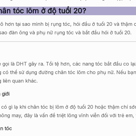
ân tóc lõm ở độ tuổi 20?
hơn tại sao mình bị rụng tóc, hói đầu ở tuổi 20 và thậm c
ao đàn ông và phụ nữ rụng tóc và bắt đầu hói ở tuổi 20.
gọi là DHT gây ra. Tồi tệ hơn, các nang tóc bắt đầu co lại.
 có thể sử dụng đường chân tóc lõm cho phụ nữ. Nếu bạn b
g liên quan khác.
 giới
g có gì lạ khi chân tóc bị lõm ở độ tuổi 20 hoặc thậm chí
ng may, đây là vấn đề triệt lông vĩnh viễn đối với trẻ em, t
ân tóc