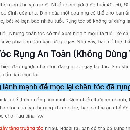
hời gian khi bạn già đi. Nhiều nam giới ở độ tuổi 40, 50,
có đỉnh góa phụ. Đỉnh của một góa phụ có thể cho bạn ấn
tóc, bất kể bạn bao nhiêu tuổi. Rụng tóc sẽ không tự dừng lạ
uổi. Nhưng chân tóc có thể xuất hiện ở mọi lứa tuổi, kể cả 
lùi về phía sau đầu bạn từng ngày. Như vậy, bạn có thể thấ
Tóc Rụng An Toàn (Không Dùng
 hiện đảo ngược chân tóc đang mọc ngay lập tức. Sau khi bi
g dần dần mọc lại.
 lành mạnh để mọc lại chân tóc đã rụn
m lại chế độ ăn uống của mình. Quá nhiều thức ăn nhanh, 
ân tóc của bạn bị rụng khi còn trẻ, bạn có thể ăn chế độ
c chó, rau bina, v.v.
đẩy tăng trưởng tóc
nhiều. Ngoài ra, bạn có thể bổ sung th