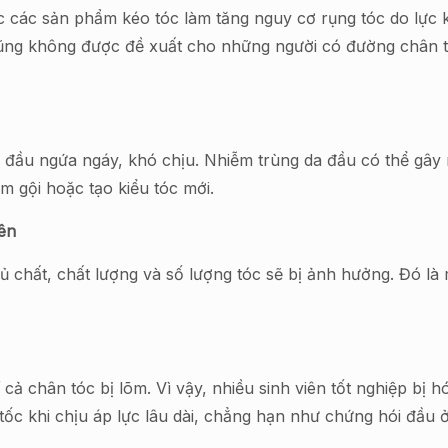
c các sản phẩm kéo tóc làm tăng nguy cơ rụng tóc do lực ké
cũng không được đề xuất cho những người có đường chân t
.
đầu ngứa ngáy, khó chịu. Nhiễm trùng da đầu có thể gây r
m gội hoặc tạo kiểu tóc mới.
ên
hất, chất lượng và số lượng tóc sẽ bị ảnh hưởng. Đó là m
ả chân tóc bị lõm. Vì vậy, nhiều sinh viên tốt nghiệp bị hó
ốc khi chịu áp lực lâu dài, chẳng hạn như chứng hói đầu ở 