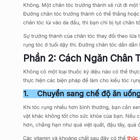
Không. Một chân tóc trưởng thành sẽ rút đi một t
Đường chân tóc trưởng thành có thể thẳng hoặc 
chân tóc lùi vào da đầu, thì bạn chỉ bị tụt chân 
Sự trưởng thành của chân tóc thay đổi theo lứa t
rụng tóc ở tuổi dậy thì. Đường chân tóc dần dần 
Phần 2: Cách Ngăn Chân 
Không có một loại thuốc kỳ diệu nào có thể thực
thực hiện các biện pháp để làm cho kiểu tóc rụn
1.
Chuyển sang chế độ ăn uống
Khi tóc rụng nhiều hơn bình thường, bạn cần xe
vặt khác không tốt cho sức khỏe của bạn. Nếu ch
hơn, chẳng hạn như quả việt quất, đậu tây, quả ó
Các vitamin và khoáng chất sau đây có thể
thúc 