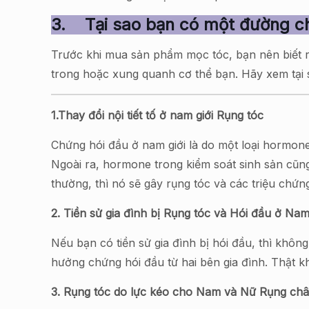
3.
Tại sao bạn có một đường ch
Trước khi mua sản phẩm mọc tóc, bạn nên biết rõ 
trong hoặc xung quanh cơ thể bạn. Hãy xem tại s
1.Thay đổi nội tiết tố ở nam giới Rụng tóc
Chứng hói đầu ở nam giới là do một loại hormone 
Ngoài ra, hormone trong kiểm soát sinh sản cũng
thường, thì nó sẽ gây rụng tóc và các triệu chứn
2. Tiền sử gia đình bị Rụng tóc và Hói đầu ở Nam
Nếu bạn có tiền sử gia đình bị hói đầu, thì khôn
hưởng chứng hói đầu từ hai bên gia đình. Thật khô
3. Rụng tóc do lực kéo cho Nam và Nữ Rụng ch