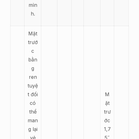
mìn
h.
Mặt
trướ
c
bằn
g
ren
tuyệ
t đối
M
có
ặt
thể
trư
man
ớc
g lại
1,7
vẻ
5˝