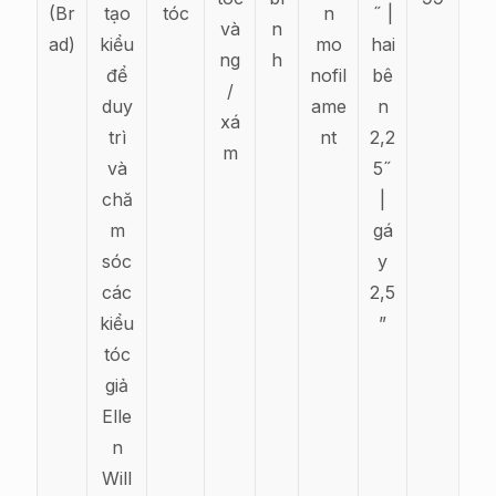
(Br
tạo
tóc
n
˝ |
và
n
ad)
kiểu
mo
hai
ng
h
để
nofil
bê
/
duy
ame
n
xá
trì
nt
2,2
m
và
5˝
chă
|
m
gá
sóc
y
các
2,5
kiểu
”
tóc
giả
Elle
n
Will