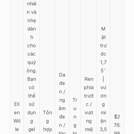
nhiê
n và
nhẹ
dàn
M
h
ặt
cho
trư
các
ớc
quý
1,7
ông.
5˝
Da
Bạn
Ren
|
đe
có
phía
vư
n /
thể
trướ
ơn
ng
Tr
Ell
sử
c /
g
ăm
u
en
dụn
Tổn
vươ
mi
đe
n
$2
Wil
g
g
ng
ện
n /
g
76.
le
gel
hợp
miệ
3,5
tóc
bì
99