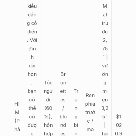
kiểu
M
dán
ặt
g cổ
trư
điển
ớc
. Với
2,
đỉn
75
h
˝ |
dài
vư
hơn
Br
ơn
,
Tóc
un
g
bạn
ngư
ett
Tr
mi
Ren
có
ời
es
u
ện
HI
phía
thể
(60
/
n
3,2
M
trướ
có
%),
blo
g
5˝
$1
(P
c /
đượ
hỗn
nd
bì
|
02
hâ
mo
c
hợp
es
n
hai
0.9