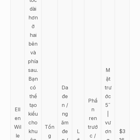
tóc
dài
hơn
ở
hai
bên
và
phía
sau.
M
Bạn
ặt
có
Da
trư
thể
đe
ớc
Phầ
tạo
n /
5˝
Ell
n
kiểu
ng
|
en
ren
cho
ăm
vư
Wil
Tổn
trướ
khu
đe
L
ơn
$3
le
g
c /