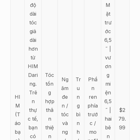
độ
M
dài
ặt
tóc
trư
giả
ớc
dài
6,5
hơn
˝ |
từ
vư
HIM
ơn
Dari
Tóc
g
Ng
Tr
Phầ
ng.
tổn
mi
ăm
u
n
Trê
g
ện
HI
đe
n
ren
n
hợp
6,5
M
n /
g
phía
thự
thâ
˝ |
$2
(T
tóc
bì
trướ
c tế,
n
hai
79.
áo
và
n
c /
bạn
thiệ
bê
99
bạ
ng
h
mo
có
n
n