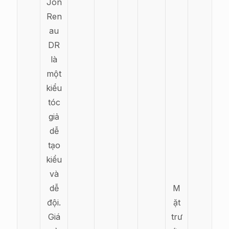
Jon
Ren
au
DR
là
một
kiểu
tóc
giả
dễ
tạo
kiểu
và
dễ
M
đội.
ặt
Giá
trư