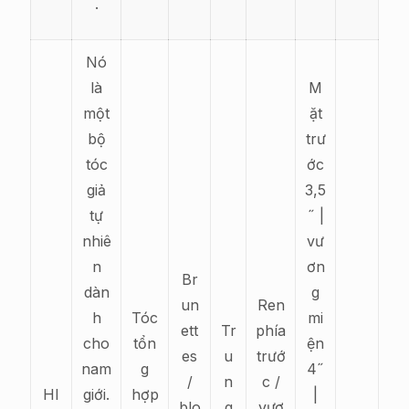
.
Nó
là
M
một
ặt
bộ
trư
tóc
ớc
giả
3,5
tự
˝ |
nhiê
vư
n
ơn
Br
dàn
g
un
Ren
h
Tóc
mi
ett
Tr
phía
cho
tổn
ện
es
u
trướ
nam
g
4˝
/
n
c /
HI
giới.
hợp
|
blo
g
vươ