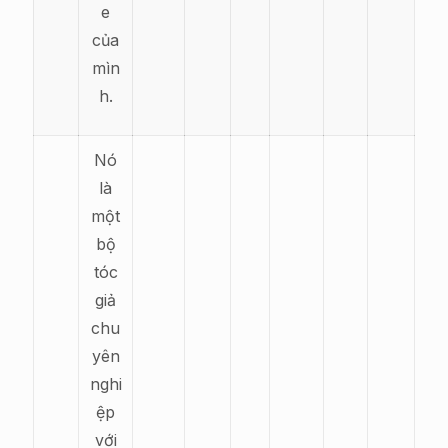
e
của
mìn
h.
Nó
là
một
bộ
tóc
giả
chu
yên
nghi
ệp
với