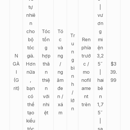
tự
|
nhiê
vư
n
ơn
cho
Tóc
Tó
g
Tr
bộ
tổn
c
Ren
mi
u
tóc
g
và
phía
ện
n
N
giả.
hợp
ng
trướ
3,2
g
GÀ
Hơn
thâ
/
c /
5˝
$3
bì
I
nữa
n
ng
mo
|
39.
n
(G
,
thiệ
ăm
nofil
hai
99
h
rit)
bạn
n
đe
ame
bê
/
có
với
n /
nt
n
lớ
thể
nhi
xá
trên
1,7
n
tạo
ệt
m
5˝
kiểu
|
tóc
sa