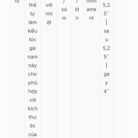
o)
/
/
nofil
thể
với
5,2
xá
lớ
ame
tự
nhi
5˝
m
n
nt
làm
ệt
|
kiểu
sa
tóc
u
giả
5,2
nam
5˝
này
|
cho
gá
phù
y
hợp
4˝
với
kích
thư
ớc
của