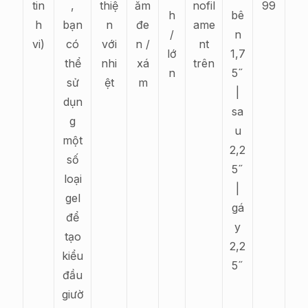
tin
,
thiệ
ăm
nofil
99
h
bê
h
bạn
n
đe
ame
/
n
vi)
có
với
n /
nt
lớ
1,7
thể
nhi
xá
trên
n
5˝
sử
ệt
m
|
dụn
sa
g
u
một
2,2
số
5˝
loại
|
gel
gá
để
y
tạo
2,2
kiểu
5˝
đầu
giườ