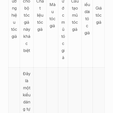
ươ
cho
Chấ
ư
Cấu
Mà
iều
ng
bộ
t
ớ
tạo
Giá
u
dài
hiệ
tóc
liệu
c
mũ
tóc
tóc
tó
u
giả
tóc
m
tóc
giả
giả
c
tóc
này
giả
ũ
giả
giả
giả
khá
tó
c
c
biệt
gi
ả
Đây
là
một
kiểu
dán
g tự