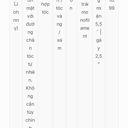
ôn
n /
ớ
g
16.
(J
hợp
trái
mặt
tóc
n
mi
99
oh
tóc
mo
với
và
ện
nn
nofil
đườ
ng
5,5
y)
ame
ng
/
˝ |
nt
châ
xá
gá
n
m
y
tóc
2,5
tự
”
nhiê
n.
Khô
ng
cần
tùy
chỉn