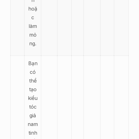
h
hoặ
c
làm
mỏ
ng.
Bạn
có
thể
tạo
kiểu
tóc
giả
nam
tinh