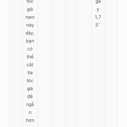
tóc
gá
giả
y
nam
1,7
này
5˝
dày,
bạn
có
thể
cắt
tỉa
tóc
giả
để
ngắ
n
hơn