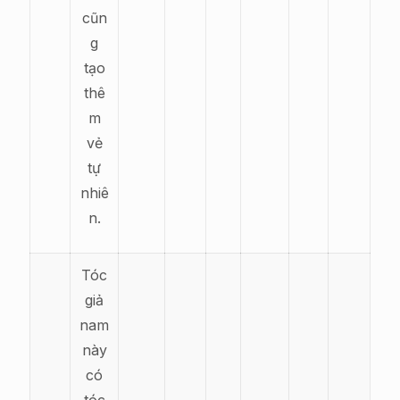
cũn
g
tạo
thê
m
vẻ
tự
nhiê
n.
Tóc
giả
nam
này
có