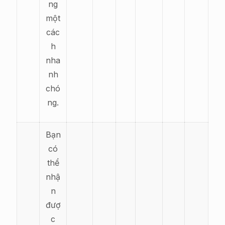
ng
một
các
h
nha
nh
chó
ng.
Bạn
có
thể
nhậ
n
đượ
c