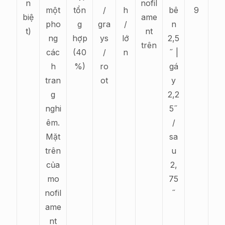
n
nofil
một
tổn
/
h
bê
9
biệ
ame
pho
g
gra
/
n
t)
nt
ng
hợp
ys
lớ
2,5
trên
các
(40
/
n
˝ |
h
%)
ro
gá
tran
ot
y
g
2,2
nghi
5˝
êm.
/
Mặt
sa
trên
u
của
2,
mo
75
nofil
˝
ame
nt