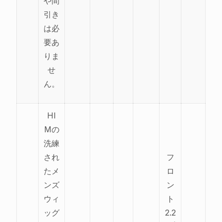
や間
引き
は必
要あ
りま
せ
ん。
HI
Mの
洗練
され
フ
たメ
ロ
ンズ
ン
ウィ
ト
ッグ
2.2