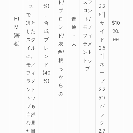
ト/
スフ
ス
%)
3.2
ブ
ロン
で、
、
5˝|
HI
ロ
普
ト/
凛と
合
サ
$10
M
ン
通
モノ
した
成
イ
20.
(著
ド/
・
フィ
スタ
ブ
ド
99
名)
灰
大
ラメ
イル
レ
2.5
色/
ント
に。
ン
˝|
根
トッ
モノ
ド
ネ
っ
プ
フィ
(40
ー
か
ラメ
%)
プ
ら
ント
2.2
の
トッ
5˝/
プも
バ
自然
ッ
な見
ク
た目
2.7