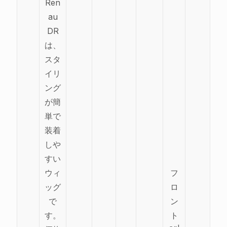
Ren
au
DR
は、
スタ
イリ
ング
が簡
単で
装着
しや
すい
ウィ
フ
ッグ
ロ
で
ン
す。
ト