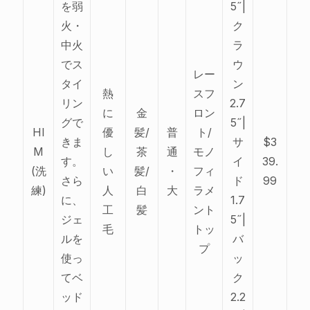
を弱
5˝|
火・
ク
中火
ラ
でス
ウ
レー
タイ
ン
熱
スフ
リン
2.7
に
金
ロン
グで
5˝|
HI
優
髪/
普
ト/
きま
サ
$3
M
し
茶
通
モノ
す。
イ
39.
(洗
い
髪/
・
フィ
さら
ド
99
練)
人
白
大
ラメ
に、
1.7
工
髪
ント
ジェ
5˝|
毛
トッ
ルを
バ
プ
使っ
ッ
てベ
ク
ッド
2.2