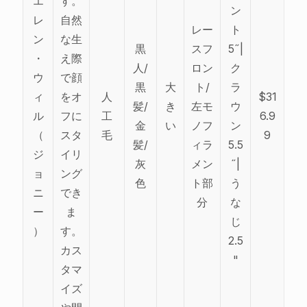
エ
す。
ン
レ
自然
レー
ト
ン
な生
黒
スフ
5˝|
・
え際
人/
ロン
ク
ウ
で顔
黒
大
ト/
ラ
ィ
をオ
人
$31
髪/
き
左モ
ウ
ル
フに
工
6.9
金
い
ノフ
ン
（
スタ
毛
9
髪/
ィラ
5.5
ジ
イリ
灰
メン
˝|
ョ
ング
色
ト部
う
ニ
でき
分
な
ー
ま
じ
）
す。
2.5
カス
"
タマ
イズ