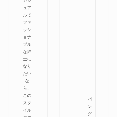
カジ
ュア
ルで
ファ
ッシ
ョナ
ブル
な紳
士に
なり
たい
な
ら、
この
バ
スタ
ン
イル
グ