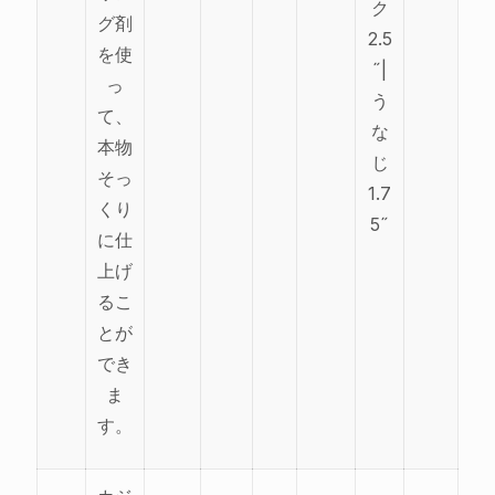
ク
グ剤
2.5
を使
˝|
っ
う
て、
な
本物
じ
そっ
1.7
くり
5˝
に仕
上げ
るこ
とが
でき
ま
す。