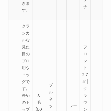
きま
チ
す。
クラ
シカ
ルな
見た
フ
目の
ロ
プロ
ン
用ウ
ト
ィッ
2.7
グで
5˝|
ブ
す。
ク
ル
長め
人
ラ
ネ
のト
毛
ウ
ッ
レー
ップ
(60
ン