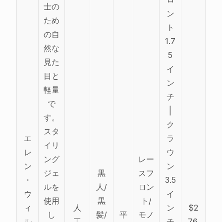
士の
ン
ため
ト
の自
1.7
然な
5
見た
イ
目と
ン
軽量
チ
で
|
す。
ク
スタ
エ
ラ
イリ
レ
ウ
ング
レー
ン
ン
ジェ
黒
スフ
・
3.5
ルを
人/
ロン
ウ
イ
使用
黒
ト/
ィ
人
ン
$2
し
髪/
平
モノ
ル
工
チ
76.