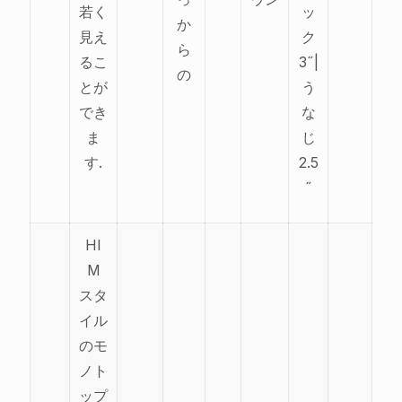
若く
ッ
か
見え
ク
ら
るこ
3˝|
の
とが
う
でき
な
ま
じ
す.
2.5
˝
HI
M
スタ
イル
のモ
ノト
ップ