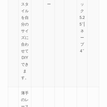
スタ
ー
ッ
イル
ク
を自
5.2
分の
5˝|
サイ
ネ
ズに
ー
合わ
プ
せて
4˝
DIY
でき
ま
す。
薄手
のレ
ース