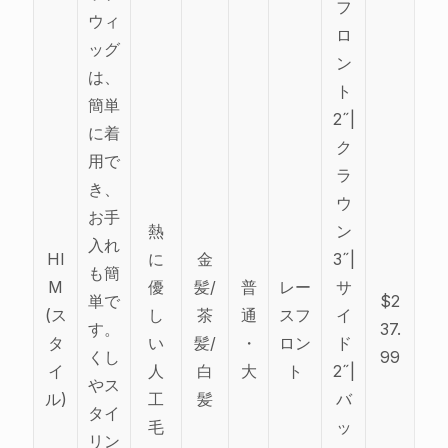
フ
ウィ
ロ
ッグ
ン
は、
ト
簡単
2˝|
に着
ク
用で
ラ
き、
ウ
お手
熱
ン
入れ
HI
に
金
3˝|
も簡
M
優
髪/
普
レー
サ
単で
$2
(ス
し
茶
通
スフ
イ
す。
37.
タ
い
髪/
・
ロン
ド
くし
99
イ
人
白
大
ト
2˝|
やス
ル)
工
髪
バ
タイ
毛
ッ
リン