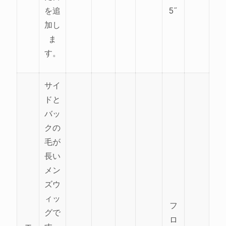
を追
5˝
加し
ま
す。
サイ
ドと
バッ
クの
毛が
長い
メン
ズウ
ィッ
フ
グで
ロ