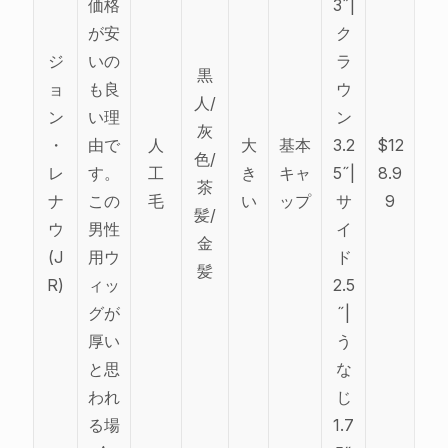
価格
3˝|
が安
ク
ジ
いの
ラ
黒
ョ
も良
ウ
人/
ン
い理
ン
灰
・
由で
人
大
基本
3.2
$12
色/
レ
す。
工
き
キャ
5˝|
8.9
茶
ナ
この
毛
い
ップ
サ
9
髪/
ウ
男性
イ
金
(J
用ウ
ド
髪
R)
ィッ
2.5
グが
˝|
厚い
う
と思
な
われ
じ
る場
1.7