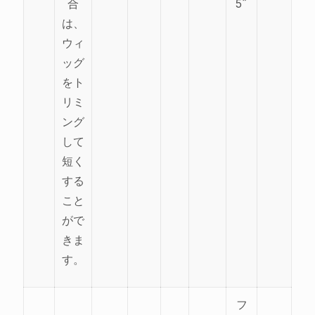
合
5˝
は、
ウィ
ッグ
をト
リミ
ング
して
短く
する
こと
がで
きま
す。
フ