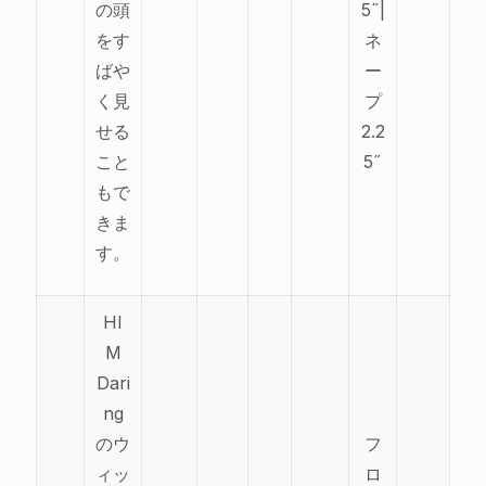
の頭
5˝|
をす
ネ
ばや
ー
く見
プ
せる
2.2
こと
5˝
もで
きま
す。
HI
M
Dari
ng
のウ
フ
ィッ
ロ