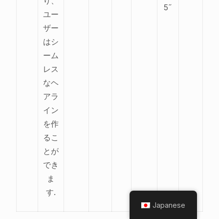
り、
5˝
ユー
ザー
はシ
ーム
レス
なヘ
アラ
イン
を作
るこ
とが
でき
ま
す.
Japanese