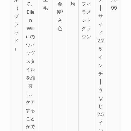
て、
金
均
フィ
（
毛
|
99
Elle
髪/
ラメ
ブ
サ
n
灰
ント
ラ
イ
Will
色
クラ
ッ
ド
e の
ウン
ド
2.2
ウィ
）
5
ッグ
イ
スタ
ン
イル
チ
を維
|
持
う
し、
な
ケア
じ
する
2.5
こと
イ
がで
ン