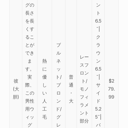
グの
ン
長さ
ト
を長
6.5
くす
˝|
るこ
ク
とが
ブ
ラ
でき
ル
ウ
レー
ま
熱
ネ
ン
スフ
す。
に
ッ
6.5
ロン
実
優
ト/
普
˝|
彼
ト/
$2
際、
し
ブ
通
サ
(大
モノ
79.
この
い
ロ
・
イ
胆)
フィ
99
男性
人
ン
大
ド
ラメ
用ウ
工
ド/
5.2
ント
ィッ
毛
グ
5˝|
部分
グ
レ
バ