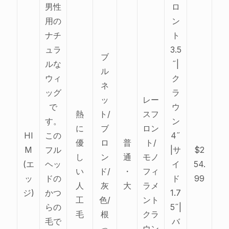
男性
ロ
用の
ン
ナチ
ト
ュラ
3.5
ブ
ルな
˝|
ル
ウィ
ク
ネ
ッグ
ラ
ッ
レー
で
ウ
熱
ト/
スフ
す。
ン
に
ブ
ロン
HI
この
4˝
優
ロ
普
ト/
M
フル
|サ
$2
し
ン
通
モノ
(エ
ヘッ
イ
54.
い
ド/
・
フィ
ッ
ドの
ド
99
人
灰
大
ラメ
ジ)
かつ
1.7
工
色/
ント
らの
5˝|
毛
根
クラ
毛で
バ
っ
ウン