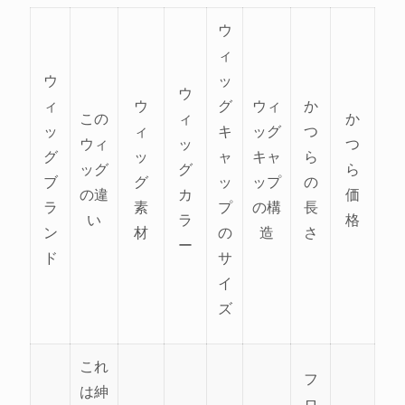
ウ
ィ
ウ
ッ
ウ
ィ
ウ
グ
ウィ
か
この
ィ
か
ッ
ィ
キ
ッグ
つ
ウィ
ッ
つ
グ
ッ
ャ
キャ
ら
ッグ
グ
ら
ブ
グ
ッ
ップ
の
の違
カ
価
ラ
素
プ
の構
長
い
ラ
格
ン
材
の
造
さ
ー
ド
サ
イ
ズ
これ
フ
は紳
ロ