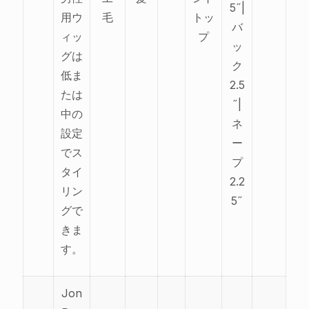
5˝|
用ウ
毛
トッ
バ
ィッ
プ
ッ
グは
ク
低ま
2.5
たは
˝|
中の
ネ
設定
ー
でス
プ
タイ
2.2
リン
5˝
グで
きま
す。
Jon