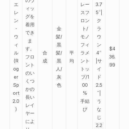
のウ
エ
レー
3.7
ィッ
レ
スフ
5˝|
グを
ン
ロン
ク
着用
・
金
ト/
ラ
でき
ウ
髪/
モノ
ウ
ま
ィ
黒
フィ
ン
す。
$4
ル
合
髪/
平
ラメ
4˝
フロ
36.
(R
成
黒
均
ント
|サ
ント
99
og
人/
トッ
イ
のい
er
灰
プ/1
ド
くつ
Sp
色
00
2.5
かの
ort
%
˝|
長い
2.0
手結
う
レイ
)
び
な
ヤー
じ
によ
2.2