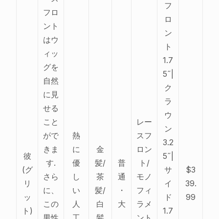
フ
フロ
ロ
ント
ン
はウ
ト
ィッ
1.7
グを
5˝|
自然
ク
に見
ラ
せる
ウ
こと
レー
ン
がで
熱
スフ
3.2
きま
に
金
ロン
彼
5˝|
す.
優
髪/
普
ト/
(グ
サ
$3
さら
し
茶
通
モノ
リ
イ
39.
に、
い
髪/
・
フィ
ッ
ド
99
この
人
白
大
ラメ
ト)
1.7
男性
工
髪
ント