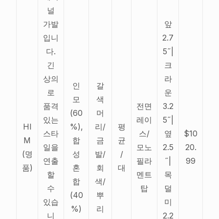
널
가발
앞
입니
2.7
다.
5˝|
긴
크
상의
라
인
갈
로
운
모
색
품격
전면
3.2
(60
머
있는
레이
5˝|
HI
%),
리/
평
스타
스/
옆
$10
M
합
금
균
일을
모노
2.5
20.
(명
성
발/
/
연출
필라
˝|
99
품)
혼
회
대
할
멘트
목
합
색/
수
탑
덜
(40
뿌
있습
미
%)
리
니
2.2