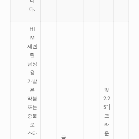
니
다.
HI
M
세련
된
남성
용
가발
은
앞
약불
2.2
또는
5˝|
중불
크
로
라
스타
운
금