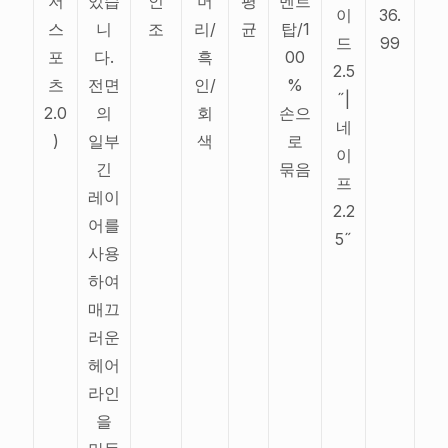
저
있습
인
머
평
멘트
이
36.
스
니
조
리/
균
탑/1
드
99
포
다.
흑
00
2.5
츠
전면
인/
%
˝|
2.0
의
회
손으
네
)
일부
색
로
이
긴
묶음
프
레이
2.2
어를
5˝
사용
하여
매끄
러운
헤어
라인
을