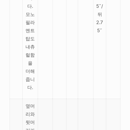
다.
5˝/
모노
뒤
필라
2.7
멘트
5˝
탑도
내츄
럴함
을
더해
줍니
다.
옆머
리와
뒷머