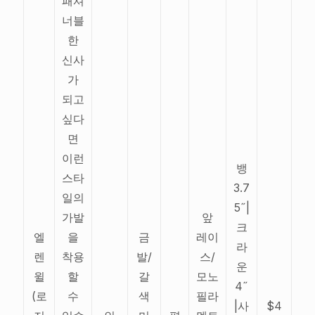
패셔
너블
한
신사
가
되고
싶다
면
이런
뱅
스타
3.7
일의
5˝|
가발
앞
크
엘
을
금
레이
라
렌
착용
발/
스/
운
윌
할
갈
모노
4˝
(로
수
색
필라
|사
$4