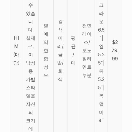
수
크
있습
라
니
갈
운
열
전면
다.
색
6.5
에
레이
HI
실제
머
평
˝|
약
스/
$2
M
로,
리/
균
옆
한
모노
79.
(대
이
금
/
5.2
합
필라
99
담)
남성
발/
대
5˝|
성
멘트
용
회
뒤
모
부분
가발
색
5.2
스타
5˝|
일을
목
자신
덜
의
미
크기
4˝
에