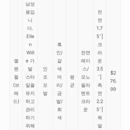
남성
용입
전
니
면
다.
1.7
Elle
5˝|
n
흑
크
Will
인/
전면
라
엘
e 가
갈
레이
운
렌
발
인
색
스/
3.5
$2
윌
스타
조
머
평
모노
˝|
76.
(브
일을
모
리/
균
필라
측
99
래
유지
발
금
멘트
면
드)
하고
발/
크라
2.2
관리
회
운
5˝|
하기
색
목
위해
덜