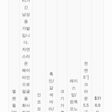
리가
긴
남성
용
가발
입니
다.
자연
스러
운
전
헤어
면
흑
라인
5˝|
인/
레이
으로
크
갈
스
엘
얼굴
크
라
인
색
앞/
렌
을
기
운
$31
조
머
왼쪽
윌
화사
가
5.5
6.9
모
리/
모노