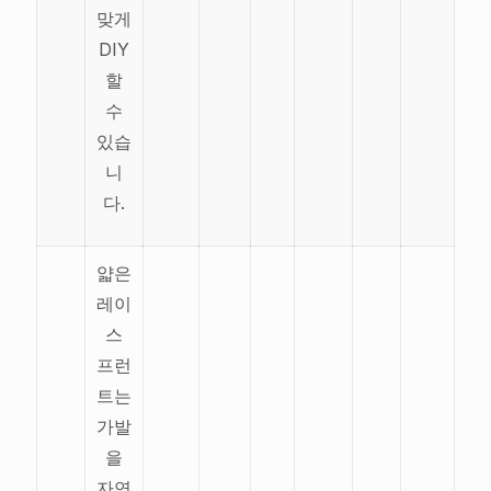
맞게
DIY
할
수
있습
니
다.
얇은
레이
스
프런
트는
가발
을
자연