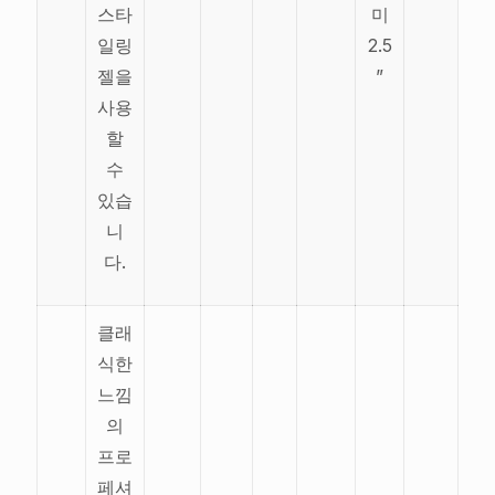
스타
미
일링
2.5
젤을
”
사용
할
수
있습
니
다.
클래
식한
느낌
의
프로
페셔