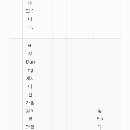
수
있습
니
다.
HI
M
Dari
ng
에서
더
긴
가발
길이
앞
를
6.5
얻을
˝|