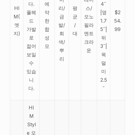
다.
에
4˝
HI
리/
평
스/
풀헤
약
|옆
$2
M(
금
균
모노
드
한
1.7
54.
엣
발/
/
필라
가발
합
5˝|
99
지)
회
대
멘트
로
성
뒤
색/
크라
젊어
모
3˝|
뿌
운
보일
목
리
수
덜
있습
미
니
2.5
다.
˝
HI
M
Styl
e 모