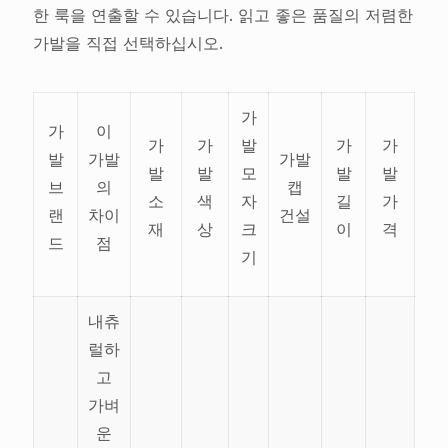
한 룩을 연출할 수 있습니다. 읽고 좋은 품질의 저렴한
가발을 직접 선택하십시오.
가
가
이
가
가
발
가
가
발
가발
가발
발
발
모
발
발
브
의
캡
소
색
자
길
가
랜
차이
건설
재
상
크
이
격
드
점
기
내츄
럴하
고
가벼
운