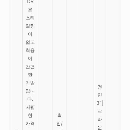
DR
은
스타
일링
이
쉽고
착용
이
간편
한
가발
전
입니
면
다.
3˝|
저렴
크
한
흑
라
가격
인/
운