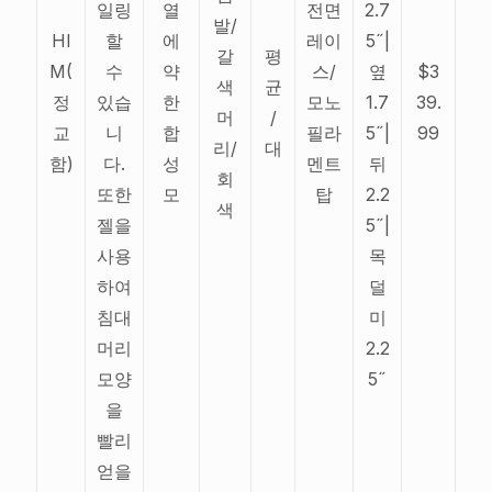
일링
열
전면
2.7
발/
HI
할
에
레이
5˝|
갈
평
M(
수
약
스/
옆
$3
색
균
정
있습
한
모노
1.7
39.
머
/
교
니
합
필라
5˝|
99
리/
대
함)
다.
성
멘트
뒤
회
또한
모
탑
2.2
색
젤을
5˝|
사용
목
하여
덜
침대
미
머리
2.2
모양
5˝
을
빨리
얻을