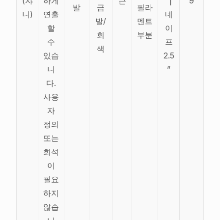
(쟈
하게
큰
˝|
9
발
금
필라
니)
연출
네
발/
멘트
할
이
회
부분
수
프
색
있습
2.5
니
”
다.
사용
자
정의
또는
희석
이
필요
하지
않습