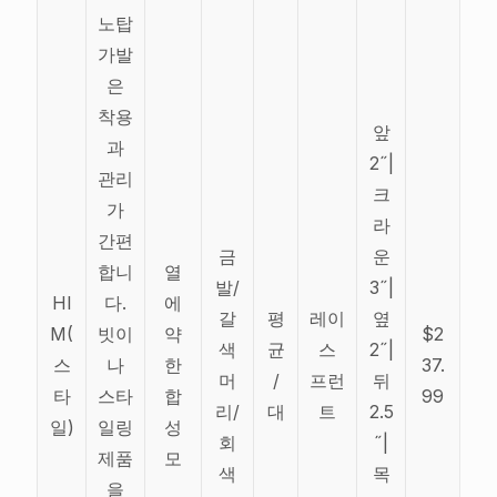
노탑
가발
은
착용
앞
과
2˝|
관리
크
가
라
간편
금
운
합니
열
발/
3˝|
HI
다.
에
갈
평
레이
옆
M(
빗이
약
$2
색
균
스
2˝|
스
나
한
37.
머
/
프런
뒤
타
스타
합
99
리/
대
트
2.5
일)
일링
성
회
˝|
제품
모
색
목
을