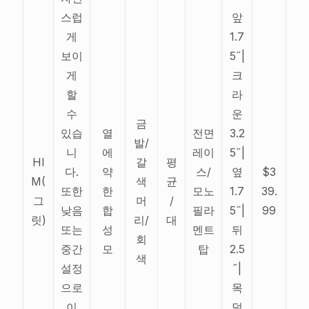
스럽
앞
게
1.7
보이
5˝|
게
크
할
라
수
운
금
있습
열
전면
3.2
발/
니
에
레이
5˝|
HI
갈
평
다.
약
스/
옆
$3
M(
색
균
또한
한
모노
1.7
39.
그
머
/
낮음
합
필라
5˝|
99
릿)
리/
대
또는
성
멘트
뒤
회
중간
모
탑
2.5
색
설정
˝|
으로
목
이
덜