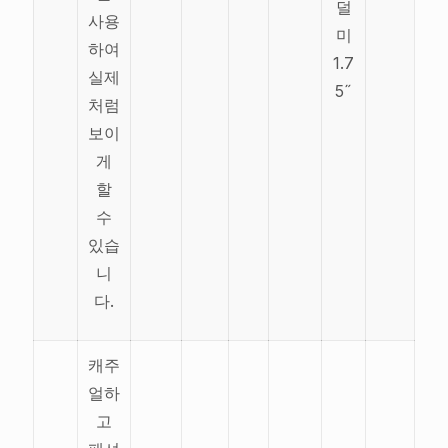
덜
사용
미
하여
1.7
실제
5˝
처럼
보이
게
할
수
있습
니
다.
캐주
얼하
고