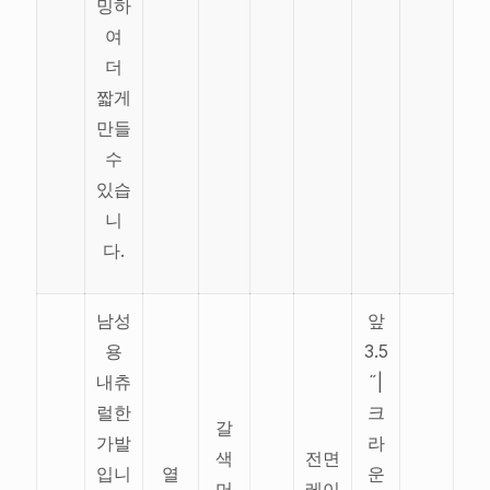
밍하
여
더
짧게
만들
수
있습
니
다.
남성
앞
용
3.5
내츄
˝|
럴한
크
갈
가발
라
색
전면
입니
열
운
머
레이