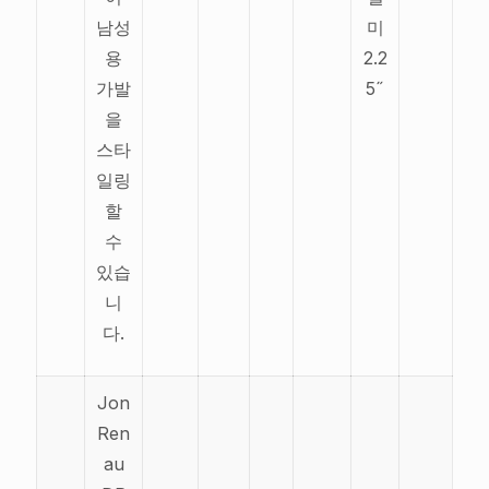
남성
미
용
2.2
가발
5˝
을
스타
일링
할
수
있습
니
다.
Jon
Ren
au