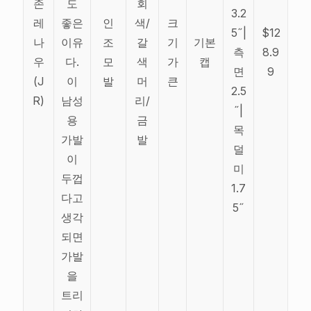
존
도
회
3.2
레
좋은
인
색/
크
5˝|
$12
나
이유
조
갈
기
기본
측
8.9
우
다.
모
색
가
캡
면
9
(J
이
발
머
큰
2.5
R)
남성
리/
˝|
용
금
목
가발
발
덜
이
미
두껍
1.7
다고
5˝
생각
되면
가발
을
트리