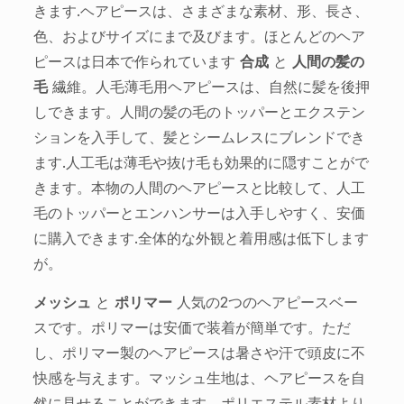
きます.ヘアピースは、さまざまな素材、形、長さ、
色、およびサイズにまで及びます。ほとんどのヘア
ピースは日本で作られています
合成
と
人間の髪の
毛
繊維。人毛薄毛用ヘアピースは、自然に髪を後押
しできます。人間の髪の毛のトッパーとエクステン
ションを入手して、髪とシームレスにブレンドでき
ます.人工毛は薄毛や抜け毛も効果的に隠すことがで
きます。本物の人間のヘアピースと比較して、人工
毛のトッパーとエンハンサーは入手しやすく、安価
に購入できます.全体的な外観と着用感は低下します
が。
メッシュ
と
ポリマー
人気の2つのヘアピースベー
スです。ポリマーは安価で装着が簡単です。ただ
し、ポリマー製のヘアピースは暑さや汗で頭皮に不
快感を与えます。マッシュ生地は、ヘアピースを自
然に見せることができます。ポリエステル素材より