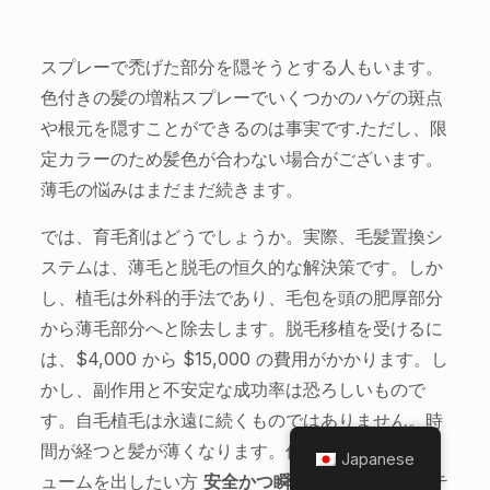
スプレーで禿げた部分を隠そうとする人もいます。
色付きの髪の増粘スプレーでいくつかのハゲの斑点
や根元を隠すことができるのは事実です.ただし、限
定カラーのため髪色が合わない場合がございます。
薄毛の悩みはまだまだ続きます。
では、育毛剤はどうでしょうか。実際、毛髪置換シ
ステムは、薄毛と脱毛の恒久的な解決策です。しか
し、植毛は外科的手法であり、毛包を頭の肥厚部分
から薄毛部分へと除去します。脱毛移植を受けるに
は、$4,000 から $15,000 の費用がかかります。し
かし、副作用と不安定な成功率は恐ろしいもので
す。自毛植毛は永遠に続くものではありません。時
間が経つと髪が薄くなります。低コストで髪にボリ
Japanese
ュームを出したい方
安全かつ瞬時に
、ヘアエクステ