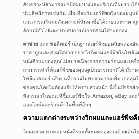
สังเคราะห์สามารถปกปิดผมบางและบริเวณที่ผมร่วงได้อ
ประสิทธิภาพเช่นกัน เมื่อเทียบกับแฮร์พีซจริงของมนุษย์
และสารเสริมผมสังเคราะห์นั้นหาซื้อได้ง่ายและราคาถูก
ลักษณ์ทั่วไปและประสบการณ์การสวมใส่จะลดลง
ตาข่าย
และ
พอลิเมอร์
เป็นฐานแฮร์พีซยอดนิยมสองอัน 
ราคาถูกและสวมใส่ง่าย อย่างไรก็ตามแฮร์พีซในโพลิเม
หนังศีรษะของคุณไม่สบายเนื่องจากความร้อนและเหงื่
สามารถทำให้แฮร์พีซของคุณดูเป็นธรรมชาติได้ มีราคาส
โพลีเอสเตอร์ เส้นขนที่ตรวจไม่พบสามารถเพิ่มวอลลุ่มใ
ของคุณโดยไม่ต้องแจ้งให้ทราบล่วงหน้า นี่เป็นปัจจัยสำ
พิจารณาในขณะที่ซื้อแฮร์พีซใน Amazon, eBay และร
ออนไลน์และร้านค้าในพื้นที่อื่นๆ
ความแตกต่างระหว่างวิกผมและแฮร์พีซคื
วิกผมสามารถคลุมหนังศีรษะทั้งหมดของคุณด้วยเส้นใยสั