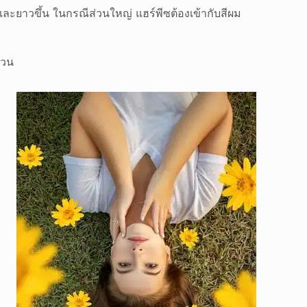
และยาวขึ้น ในกรณีส่วนใหญ่ แฮร์พีซต้องเข้ากับสีผม
่วน
์