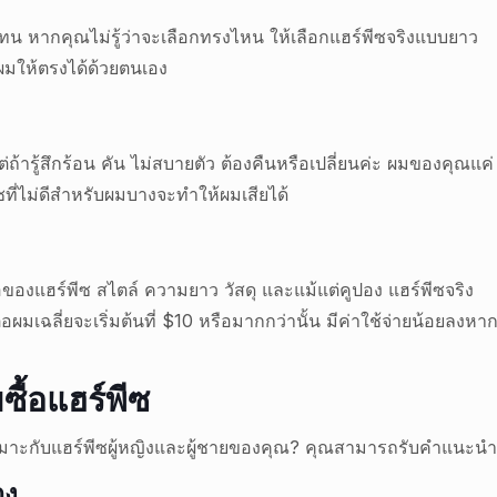
ทน หากคุณไม่รู้ว่าจะเลือกทรงไหน ให้เลือกแฮร์พีซจริงแบบยาว
ผมให้ตรงได้ด้วยตนเอง
ถ้ารู้สึกร้อน คัน ไม่สบายตัว ต้องคืนหรือเปลี่ยนค่ะ ผมของคุณแค่
ีซที่ไม่ดีสำหรับผมบางจะทำให้ผมเสียได้
้อของแฮร์พีซ สไตล์ ความยาว วัสดุ และแม้แต่คูปอง แฮร์พีซจริง
เฉลี่ยจะเริ่มต้นที่ $10 หรือมากกว่านั้น มีค่าใช้จ่ายน้อยลงหา
ยซื้อแฮร์พีซ
ะกับแฮร์พีซผู้หญิงและผู้ชายของคุณ? คุณสามารถรับคำแนะนำเกี่ย
าง