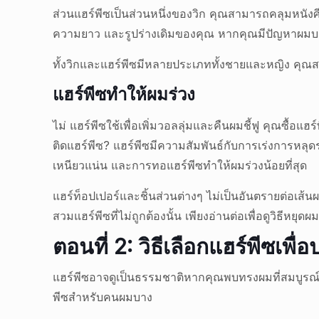
ส่วนแฮร์พีซเป็นส่วนหนึ่งของวิก คุณสามารถคลุมหนังศี
ความยาว และรูปร่างเดิมของคุณ หากคุณมีปัญหาผมบาง
ทั้งวิกและแฮร์พีซมีหลายประเภททั้งชายและหญิง คุณส
แฮร์พีซทำให้ผมร่วง
ไม่ แฮร์พีซใช้เพื่อเพิ่มวอลลุ่มและคืนผมชี้ฟู คุณซื้อ
ติดแฮร์พีซ? แฮร์พีซมีความสัมพันธ์กับการเร่งการหลุด
เหนียวแน่น และการทอแฮร์พีซทำให้ผมร่วงน้อยที่สุด
แฮร์ท็อปเปอร์และชิ้นส่วนต่างๆ ไม่เป็นอันตรายต่อเ
สวมแฮร์พีซที่ไม่ถูกต้องนั้น เพียงอ่านต่อเพื่อดูวิธีหยุดผม
ตอนที่ 2: วิธีเลือกแฮร์พีซเพื่
แฮร์พีซอาจดูเป็นธรรมชาติหากคุณพบทรงผมที่สมบูรณ์แ
พีซสำหรับคนผมบาง