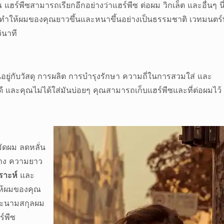
แฮร์พีซสามารถเรียกอีกอย่างว่าแฮร์พีซ ต่อผม วิกเล็ต และอื่นๆ นี
ถทำให้ผมของคุณยาวขึ้นและหนาขึ้นอย่างเป็นธรรมชาติ เวทมนตร์ท
ินาที
ขึ้นอยู่กับวัสดุ การผลิต การบำรุงรักษา ความถี่ในการสวมใส่ และ
ี และคุณไม่ได้ใส่มันบ่อยๆ คุณสามารถเก็บแฮร์พีซและที่ต่อผมไว้
ัดผม ลดหลั่น
ร่าง ความยาว
ราะห์
และ
ห้ผมของคุณ
และนามสกุลผม
ร์พีซ