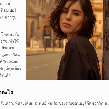
ย่างมี
 ท็อปเปอร์
 แม้ว่ารูป
โพลิเมอร์มี
อร์จะทำให้
อ ผ้าแมช
ูงกว่าวัสดุ
ห้กับเส้นผม
คัญที่คุณต้อง
้านค้า
ออะไร
งเคราะห์และเส้นผมมนุษย์ ผมเดิมของคุณซ่อนอยู่ใต้หมวกวิก มันดู