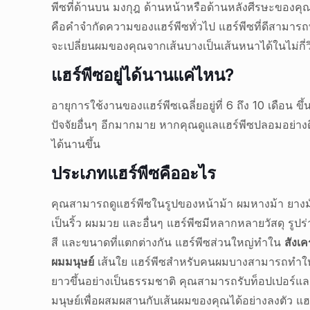
พีซที่ด้านบน มงกุฎ ด้านหน้าหรือด้านหลังศีรษะของคุณ 
คือคำจำกัดความของแฮร์พีซทั่วไป แฮร์พีซที่ดีสามาร
จะเปลี่ยนผมของคุณจากเส้นบางเป็นเส้นหนาได้ในไม่กี่ว
แฮร์พีซอยู่ได้นานแค่ไหน?
อายุการใช้งานของแฮร์พีซเฉลี่ยอยู่ที่ 6 ถึง 10 เดือน 
ปัจจัยอื่นๆ อีกมากมาย หากคุณดูแลแฮร์พีซปลอมอย่างด
ได้นานขึ้น
ประเภทแฮร์พีซคืออะไร
คุณสามารถดูแฮร์พีซในรูปของหน้าม้า ผมหางม้า ยางม
เป็นริ้ว ผมมวย และอื่นๆ แฮร์พีซมีหลากหลายวัสดุ รูป
สี และขนาดที่แตกต่างกัน แฮร์พีซส่วนใหญ่ทำใน
สังเค
ผมมนุษย์
เส้นใย แฮร์พีซสำหรับคนผมบางสามารถทำใ
ยาวขึ้นอย่างเป็นธรรมชาติ คุณสามารถรับท็อปเปอร์
มนุษย์เพื่อผสมผสานกับเส้นผมของคุณได้อย่างลงตัว แฮ