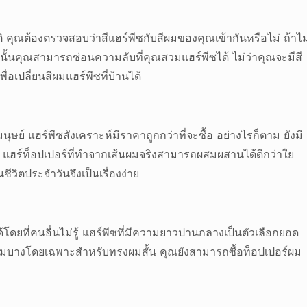
ิ คุณต้องตรวจสอบว่าสีแฮร์พีซกับสีผมของคุณเข้ากันหรือไม่ ถ้าไม
ั้นคุณสามารถซ่อนความลับที่คุณสวมแฮร์พีซได้ ไม่ว่าคุณจะมีสี
่อเปลี่ยนสีผมแฮร์พีซที่บ้านได้
ษย์ แฮร์พีซสังเคราะห์มีราคาถูกกว่าที่จะซื้อ อย่างไรก็ตาม ยังมี
์ แฮร์ท็อปเปอร์ที่ทำจากเส้นผมจริงสามารถผสมผสานได้ดีกว่าใย
ีวิตประจำวันจึงเป็นเรื่องง่าย
ที่คนอื่นไม่รู้ แฮร์พีซที่มีความยาวปานกลางเป็นตัวเลือกยอด
ผมบางโดยเฉพาะสำหรับทรงผมสั้น คุณยังสามารถซื้อท็อปเปอร์ผม