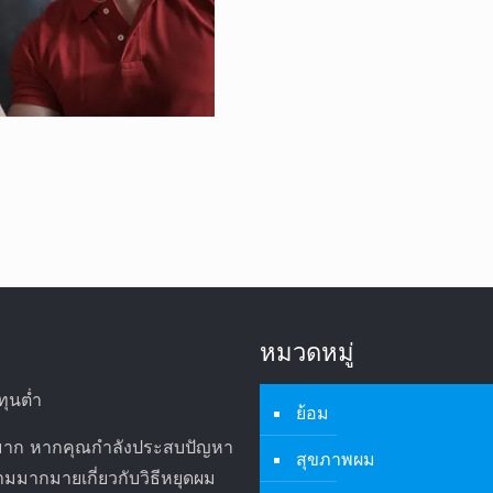
หมวดหมู่
ทุนต่ำ
ย้อม
ด้มาก หากคุณกำลังประสบปัญหา
สุขภาพผม
มมากมายเกี่ยวกับวิธีหยุดผม