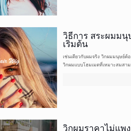
วิธีการ สระผมมนุษย
เริ่มต้น
เช่นเดียวกับผมจริง วิกผมมนุษย์
วิกผมแบบโฮมเมดที่เหมาะสมสามาร
วิกผมราคาไม่แพง