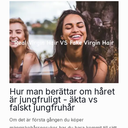
Hur man berättar om håret
är jungfruligt - äkta vs
falskt jungfruhår
Om det är första gången du köper
människohårsperuker har du bara kommit till rätt