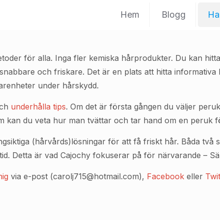
Hem
Blogg
Ha
toder för alla. Inga fler kemiska hårprodukter. Du kan hitt
 snabbare och friskare. Det är en plats att hitta informativa
farenheter under hårskydd.
och
underhålla tips
. Om det är första gången du väljer peruk
om kan du veta hur man tvättar och tar hand om en peruk för
siktiga (hårvårds)lösningar för att få friskt hår. Båda två s
d. Detta är vad Cajochy fokuserar på för närvarande – Säk
mig
via e-post (carolj715@hotmail.com),
Facebook
eller
Twit