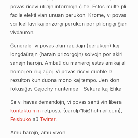
povas ricevi utilajn informojn ĉi tie. Estos multe pli
facile elekti vian unuan perukon. Krome, vi povas
scii kiel lavi kaj prizorgi perukon por plilongigi ĝian
vivdaŭron.
Ĝenerale, vi povas akiri rapidajn (perukojn) kaj
longdaŭrajn (harajn prizorgojn) solvojn por akiri
sanajn harojn. Ambaŭ du manieroj estas amikaj al
homoj en ĉiuj aĝoj. Vi povas ricevi duoble la
rezulton kun duona mono kaj tempo. Jen kion
fokusiĝas Cajochy nuntempe - Sekura kaj Efika.
Se vi havas demandojn, vi povas senti vin libera
kontaktu min
retpoŝte (carolj715@hotmail.com),
Fejsbuko
aŭ
Twitter
.
Amu harojn, amu vivon.