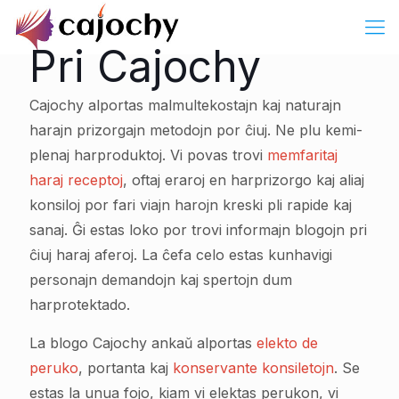
Pri Cajochy
Cajochy alportas malmultekostajn kaj naturajn
harajn prizorgajn metodojn por ĉiuj. Ne plu kemi-
plenaj harproduktoj. Vi povas trovi
memfaritaj
haraj receptoj
, oftaj eraroj en harprizorgo kaj aliaj
konsiloj por fari viajn harojn kreski pli rapide kaj
sanaj. Ĝi estas loko por trovi informajn blogojn pri
ĉiuj haraj aferoj. La ĉefa celo estas kunhavigi
personajn demandojn kaj spertojn dum
harprotektado.
La blogo Cajochy ankaŭ alportas
elekto de
peruko
, portanta kaj
konservante konsiletojn
. Se
estas la unua fojo, kiam vi elektas perukon, vi