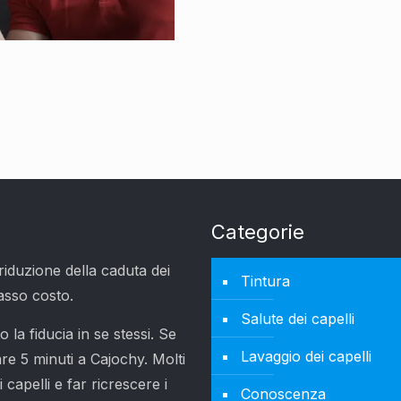
Categorie
 riduzione della caduta dei
Tintura
asso costo.
Salute dei capelli
la fiducia in se stessi. Se
Lavaggio dei capelli
are 5 minuti a Cajochy. Molti
capelli e far ricrescere i
Conoscenza