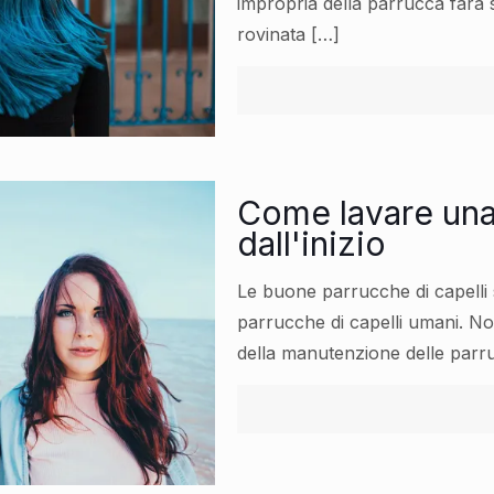
impropria della parrucca farà 
rovinata
[…]
Come lavare una 
dall'inizio
Le buone parrucche di capelli sin
parrucche di capelli umani. No
della manutenzione delle parru