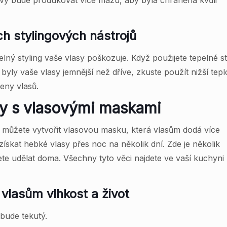
avy bude produkovat více mazu, aby byla chráněna kvůli
ch stylingových nástrojů
ný styling vaše vlasy poškozuje. Když použijete tepelné st
yly vaše vlasy jemnější než dříve, zkuste použít nižší tepl
eny vlasů.
asy s vlasovými maskami
můžete vytvořit vlasovou masku, která vlasům dodá více
ískat hebké vlasy přes noc na několik dní. Zde je několik
e udělat doma. Všechny tyto věci najdete ve vaší kuchyni
 vlasům vlhkost a život
bude tekutý.