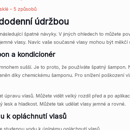
esklé – 5 způsobů
ždodenní údržbou
t následující špatné návyky. V jiných ohledech to můžete p
 jemné vlasy. Navíc vaše současné vlasy mohou být měkčí 
on a kondicionér
í mnohem sušší. Je to proto, že používáte špatný šampon.
traněn díky chemickému šamponu. Pro snížení poškození vl
at úpravu vlasů. Můžete vidět velký rozdíl před a po aplika
 lesk a hladkost. Můžete tak udělat vlasy jemné a rovné.
u k opláchnutí vlasů
jte studenou vodu k úplnému opláchnutí vlasů.