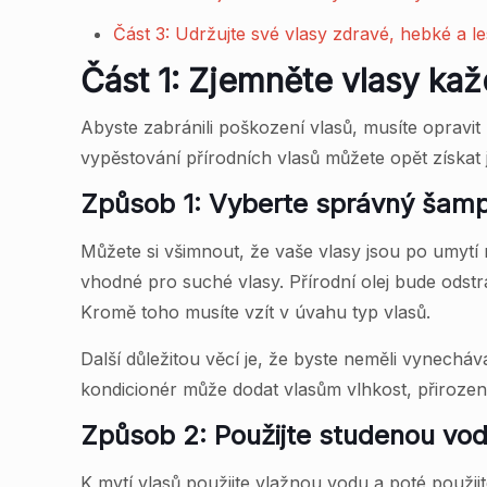
Část 3: Udržujte své vlasy zdravé, hebké a l
Část 1: Zjemněte vlasy ka
Abyste zabránili poškození vlasů, musíte opravi
vypěstování přírodních vlasů můžete opět získat
Způsob 1: Vyberte správný šamp
Můžete si všimnout, že vaše vlasy jsou po umyt
vhodné pro suché vlasy. Přírodní olej bude ods
Kromě toho musíte vzít v úvahu typ vlasů.
Další důležitou věcí je, že byste neměli vynecháv
kondicionér může dodat vlasům vlhkost, přirozený
Způsob 2: Použijte studenou vod
K mytí vlasů použijte vlažnou vodu a poté použi