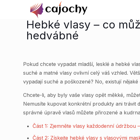
Hebké vlasy – co můž
hedvábné
Pokud chcete vypadat mladší, lesklé a hebké vla
suché a matné vlasy ovlivní celý váš vzhled. Větši
vypadají suché a poškozené? No, existují nějaké 
Chcete-li, aby byly vaše vlasy opět měkké, může
Nemusíte kupovat konkrétní produkty ani trávit d
správné úpravě vlasů můžete přirozené a kudrnaté 
Část 1: Zjemněte vlasy každodenní údržbou 
Část 2: Získejte hebké vlasy s vlasovými ma