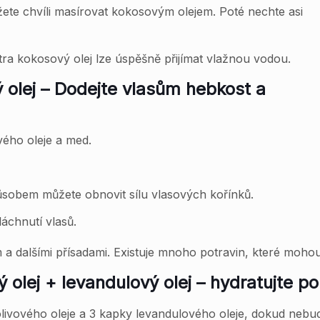
žete chvíli masírovat kokosovým olejem. Poté nechte asi
tra kokosový olej lze úspěšně přijímat vlažnou vodou.
 olej – Dodejte vlasům hebkost a
vého oleje a med.
ůsobem můžete obnovit sílu vlasových kořínků.
áchnutí vlasů.
a dalšími přísadami. Existuje mnoho potravin, které mohou 
olej + levandulový olej – hydratujte p
i olivového oleje a 3 kapky levandulového oleje, dokud nebu