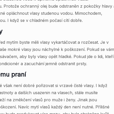
. Protože ochranný olej bude odstraněn z pokožky hlavy 
 nutné opláchnout vlasy studenou vodou. Mimochodem,
dou. I když se v chladném počasí cítí dobře.
y
ed mytím byste měli vlasy vykartáčovat a rozčesat. Je v
 vaše mokré vlasy jsou náchylné k poškození. Pokud se vá
ávačem, aby byly vlasy opět hladké. Pokud jde o lidi, kteří
ndicionér a zacuchání jemně odstranit prsty.
mu praní
 však není dobré pořizovat si vrzavé čisté vlasy. I když
tnoty a dalších usazenin na vlasech, stále musíte
ží na změkčení vlasů pro muže i ženy. Jinak jsou
oškození. Navíc mytí vlasů každý den není nutné. Přílišné