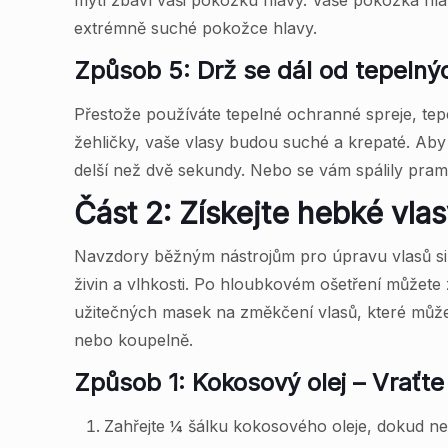
mytí zbaví vaši pokožku hlavy. Vaše pokožka hl
extrémně suché pokožce hlavy.
Způsob 5: Drž se dál od tepelný
Přestože používáte tepelné ochranné spreje, tepel
žehličky, vaše vlasy budou suché a krepaté. Aby b
delší než dvě sekundy. Nebo se vám spálily pram
Část 2: Získejte hebké vl
Navzdory běžným nástrojům pro úpravu vlasů si 
živin a vlhkosti. Po hloubkovém ošetření můžete z
užitečných masek na změkčení vlasů, které můžet
nebo koupelně.
Způsob 1: Kokosový olej – Vraťte
Zahřejte ¼ šálku kokosového oleje, dokud ne