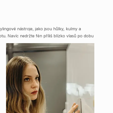
ylingové nástroje, jako jsou hůlky, kulmy a
otu. Navíc nedržte fén příliš blízko vlasů po dobu