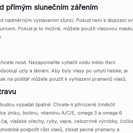
ed přímým slunečním zářením
řed nadměrným vystavením slunci. Pokud není k dispozici sv
luncem. Pokud je to možné, můžete použít vlasovou masku,
.
m
chcete nosit. Nezapomeňte vytlačit vodu místo tření
ůsobují uzly a lámání. Aby byly vlasy po umytí hebké, je
ak na polštář můžete použít k vyhlazení pramenů vlasů.
travu
ebudou vypadat špatně. Chcete-li přirozeně změkčit
 více zinku, biotinu, vitamínu A/C/E, omega 3 a omega 6
 čaj, vlašské ořechy, ryby, vejce, celozrnné výrobky, čočk
ouhodobě podpořit růst vlasů, získat pevné prameny a