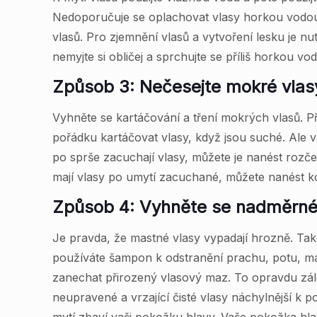
Nedoporučuje se oplachovat vlasy horkou vodou
vlasů. Pro zjemnění vlasů a vytvoření lesku je
nemyjte si obličej a sprchujte se příliš horkou vo
Způsob 3: Nečesejte mokré vlas
Vyhněte se kartáčování a tření mokrých vlasů. Př
pořádku kartáčovat vlasy, když jsou suché. Ale
po sprše zacuchají vlasy, můžete je nanést rozčes
mají vlasy po umytí zacuchané, můžete nanést ko
Způsob 4: Vyhněte se nadměrné
Je pravda, že mastné vlasy vypadají hrozně. Také
používáte šampon k odstranění prachu, potu, mas
zanechat přirozený vlasový maz. To opravdu zále
neupravené a vrzající čisté vlasy náchylnější k p