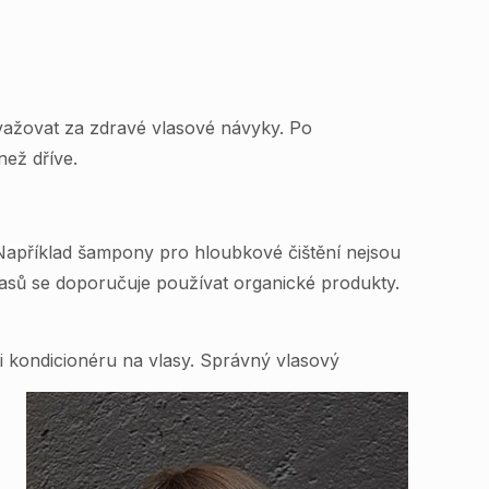
ovažovat za zdravé vlasové návyky. Po
než dříve.
 Například šampony pro hloubkové čištění nejsou
asů se doporučuje používat organické produkty.
ci kondicionéru na vlasy. Správný vlasový