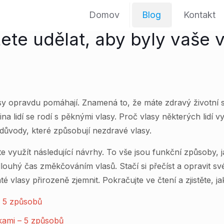
Domov
Blog
Kontakt
ete udělat, aby byly vaše 
sy opravdu pomáhají. Znamená to, že máte zdravý životní s
na lidí se rodí s pěknými vlasy. Proč vlasy některých lidí v
důvody, které způsobují nezdravé vlasy.
te využít následující návrhy. To vše jsou funkční způsoby,
louhý čas změkčováním vlasů. Stačí si přečíst a opravit své
vlasy přirozeně zjemnit. Pokračujte ve čtení a zjistěte, ja
– 5 způsobů
skami – 5 způsobů