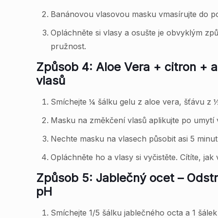
Banánovou vlasovou masku vmasírujte do poko
Opláchněte si vlasy a osušte je obvyklým způ
pružnost.
Způsob 4: Aloe Vera + citron + a
vlasů
Smíchejte ¼ šálku gelu z aloe vera, šťávu z 
Masku na změkčení vlasů aplikujte po umytí 
Nechte masku na vlasech působit asi 5 minut
Opláchněte ho a vlasy si vyčistěte. Cítíte, ja
Způsob 5: Jablečný ocet – Odstr
pH
Smíchejte 1/5 šálku jablečného octa a 1 šálek