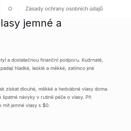
O
Zásady ochrany osobních údajů
vlasy jemné a
tyl a dostatečnou finanční podporu. Kudrnaté,
ypadají hladké, lesklé a měkké, zatímco jiné
 jak získat dlouhé, měkké a hedvábné vlasy doma.
 špatné návyky v rutině péče o vlasy. Při
k mít jemné vlasy s $0.