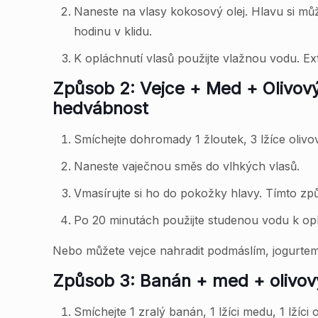
Naneste na vlasy kokosový olej. Hlavu si mů
hodinu v klidu.
K opláchnutí vlasů použijte vlažnou vodu. Ex
Způsob 2: Vejce + Med + Olivový
hedvábnost
Smíchejte dohromady 1 žloutek, 3 lžíce olivo
Naneste vaječnou směs do vlhkých vlasů.
Vmasírujte si ho do pokožky hlavy. Tímto zp
Po 20 minutách použijte studenou vodu k opl
Nebo můžete vejce nahradit podmáslím, jogurtem 
Způsob 3: Banán + med + olivový 
Smíchejte 1 zralý banán, 1 lžíci medu, 1 lžíc