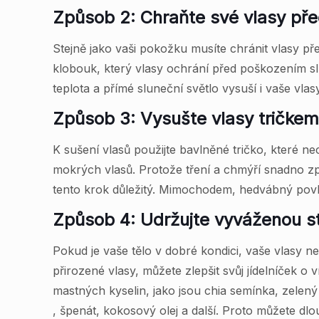
Způsob 2: Chraňte své vlasy př
Stejně jako vaši pokožku musíte chránit vlasy p
klobouk, který vlasy ochrání před poškozením s
teplota a přímé sluneční světlo vysuší i vaše vlasy
Způsob 3: Vysušte vlasy tričke
K sušení vlasů použijte bavlněné tričko, které ne
mokrých vlasů. Protože tření a chmýří snadno zp
tento krok důležitý. Mimochodem, hedvábný povl
Způsob 4: Udržujte vyváženou s
Pokud je vaše tělo v dobré kondici, vaše vlasy n
přirozené vlasy, můžete zlepšit svůj jídelníček o
mastných kyselin, jako jsou chia semínka, zelený
, špenát, kokosový olej a další. Proto můžete dl