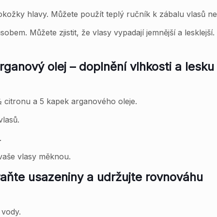
žky hlavy. Můžete použít teplý ručník k zábalu vlasů neb
sobem. Můžete zjistit, že vlasy vypadají jemnější a lesklej
rganový olej – doplnění vlhkosti a lesku
½ citronu a 5 kapek arganového oleje.
vlasů.
.
k vaše vlasy měknou.
aňte usazeniny a udržujte rovnováhu
 vody.