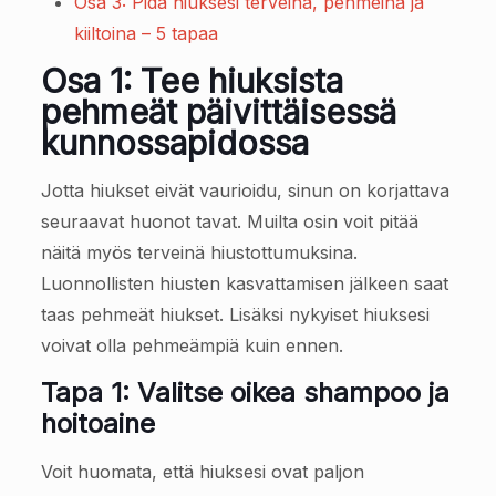
Osa 3: Pidä hiuksesi terveinä, pehmeinä ja
kiiltoina – 5 tapaa
Osa 1: Tee hiuksista
pehmeät päivittäisessä
kunnossapidossa
Jotta hiukset eivät vaurioidu, sinun on korjattava
seuraavat huonot tavat. Muilta osin voit pitää
näitä myös terveinä hiustottumuksina.
Luonnollisten hiusten kasvattamisen jälkeen saat
taas pehmeät hiukset. Lisäksi nykyiset hiuksesi
voivat olla pehmeämpiä kuin ennen.
Tapa 1: Valitse oikea shampoo ja
hoitoaine
Voit huomata, että hiuksesi ovat paljon