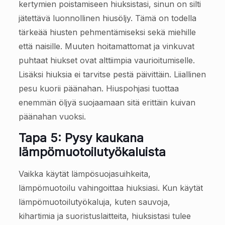
kertymien poistamiseen hiuksistasi, sinun on silti
jätettävä luonnollinen hiusöljy. Tämä on todella
tärkeää hiusten pehmentämiseksi sekä miehille
että naisille. Muuten hoitamattomat ja vinkuvat
puhtaat hiukset ovat alttiimpia vaurioitumiselle.
Lisäksi hiuksia ei tarvitse pestä päivittäin. Liiallinen
pesu kuorii päänahan. Hiuspohjasi tuottaa
enemmän öljyä suojaamaan sitä erittäin kuivan
päänahan vuoksi.
Tapa 5: Pysy kaukana
lämpömuotoilutyökaluista
Vaikka käytät lämpösuojasuihkeita,
lämpömuotoilu vahingoittaa hiuksiasi. Kun käytät
lämpömuotoilutyökaluja, kuten sauvoja,
kihartimia ja suoristuslaitteita, hiuksistasi tulee