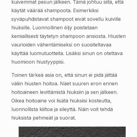
kuivemmat pesun jälkeen. Tämä johtuu siitä, että
käytät väärää shampoota. Esimerkiksi
syväpuhdistavat shampoot eivät sovellu kuiville
hiuksille. Luonnollinen öljy poistetaan
kemiallisesti täytetyn shampoon ansiosta. Hiusten
vaurioiden vähentämiseksi on suositeltavaa
käyttää luomutuotteita. Lisäksi sinun on otettava
huomioon hiustyyppisi.
Toinen tärkeä asia on, että sinun ei pidä jättää
väliin hiusten hoitoa. Näet suuren eron ennen
hoitoaineen levittämistä hiuksiin ja sen jälkeen.
Oikea hoitoaine voi lisätä hiuksiisi kosteutta,
luonnollista kiiltoa ja sileyttä. Näin voit tehdä
hiuksista pehmeät ja suorat.