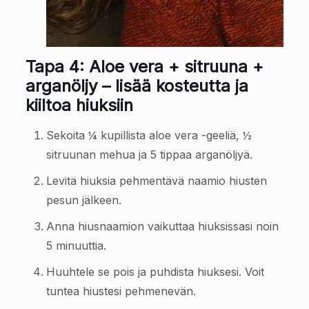
Tapa 4: Aloe vera + sitruuna +
arganöljy – lisää kosteutta ja
kiiltoa hiuksiin
Sekoita ¼ kupillista aloe vera -geeliä, ½
sitruunan mehua ja 5 tippaa arganöljyä.
Levitä hiuksia pehmentävä naamio hiusten
pesun jälkeen.
Anna hiusnaamion vaikuttaa hiuksissasi noin
5 minuuttia.
Huuhtele se pois ja puhdista hiuksesi. Voit
tuntea hiustesi pehmenevän.