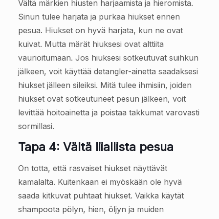
Vältä märkien hiusten harjaamista ja hieromista.
Sinun tulee harjata ja purkaa hiukset ennen
pesua. Hiukset on hyvä harjata, kun ne ovat
kuivat. Mutta märät hiuksesi ovat alttiita
vaurioitumaan. Jos hiuksesi sotkeutuvat suihkun
jälkeen, voit käyttää detangler-ainetta saadaksesi
hiukset jälleen sileiksi. Mitä tulee ihmisiin, joiden
hiukset ovat sotkeutuneet pesun jälkeen, voit
levittää hoitoainetta ja poistaa takkumat varovasti
sormillasi.
Tapa 4: Vältä liiallista pesua
On totta, että rasvaiset hiukset näyttävät
kamalalta. Kuitenkaan ei myöskään ole hyvä
saada kitkuvat puhtaat hiukset. Vaikka käytät
shampoota pölyn, hien, öljyn ja muiden