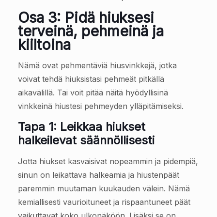
Osa 3: Pidä hiuksesi
terveinä, pehmeinä ja
kiiltoina
Nämä ovat pehmentäviä hiusvinkkejä, jotka
voivat tehdä hiuksistasi pehmeät pitkällä
aikavälillä. Tai voit pitää näitä hyödyllisinä
vinkkeinä hiustesi pehmeyden ylläpitämiseksi.
Tapa 1: Leikkaa hiukset
halkeilevat säännöllisesti
Jotta hiukset kasvaisivat nopeammin ja pidempiä,
sinun on leikattava halkeamia ja hiustenpäät
paremmin muutaman kuukauden välein. Nämä
kemiallisesti vaurioituneet ja rispaantuneet päät
vaikuttavat koko ulkonäköön. Lisäksi se on