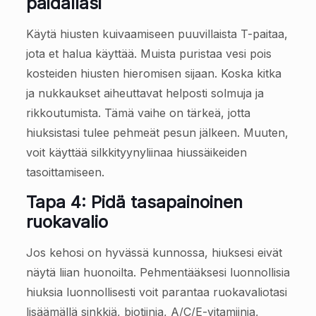
paidallasi
Käytä hiusten kuivaamiseen puuvillaista T-paitaa,
jota et halua käyttää. Muista puristaa vesi pois
kosteiden hiusten hieromisen sijaan. Koska kitka
ja nukkaukset aiheuttavat helposti solmuja ja
rikkoutumista. Tämä vaihe on tärkeä, jotta
hiuksistasi tulee pehmeät pesun jälkeen. Muuten,
voit käyttää silkkityynyliinaa hiussäikeiden
tasoittamiseen.
Tapa 4: Pidä tasapainoinen
ruokavalio
Jos kehosi on hyvässä kunnossa, hiuksesi eivät
näytä liian huonoilta. Pehmentääksesi luonnollisia
hiuksia luonnollisesti voit parantaa ruokavaliotasi
lisäämällä sinkkiä, biotiinia, A/C/E-vitamiinia,