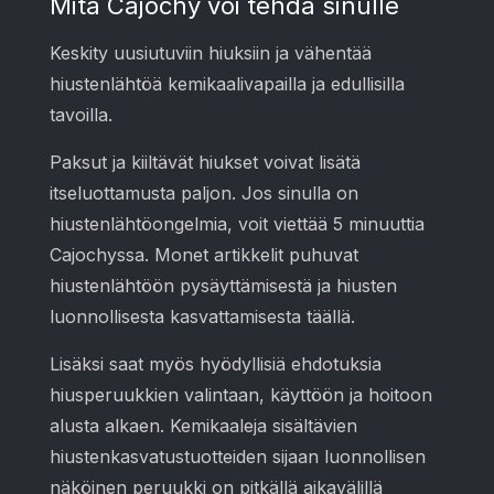
Mitä Cajochy voi tehdä sinulle
Keskity uusiutuviin hiuksiin ja vähentää
hiustenlähtöä kemikaalivapailla ja edullisilla
tavoilla.
Paksut ja kiiltävät hiukset voivat lisätä
itseluottamusta paljon. Jos sinulla on
hiustenlähtöongelmia, voit viettää 5 minuuttia
Cajochyssa. Monet artikkelit puhuvat
hiustenlähtöön pysäyttämisestä ja hiusten
luonnollisesta kasvattamisesta täällä.
Lisäksi saat myös hyödyllisiä ehdotuksia
hiusperuukkien valintaan, käyttöön ja hoitoon
alusta alkaen. Kemikaaleja sisältävien
hiustenkasvatustuotteiden sijaan luonnollisen
näköinen peruukki on pitkällä aikavälillä