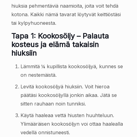
hiuksia pehmentäviä naamioita, joita voit tehdä
kotona. Kaikki nämä tavarat löytyvät keittiöstäsi
tai kylpyhuoneesta.
Tapa 1: Kookosöljy – Palauta
kosteus ja elämä takaisin
hiuksiin
Lämmitä ¼ kupillista kookosöljyä, kunnes se
on nestemäistä.
Levitä kookosöljyä hiuksiin. Voit hieroa
päätäsi kookosöljyllä jonkin aikaa. Jätä se
sitten rauhaan noin tunniksi.
Käytä haaleaa vettä hiusten huuhteluun.
Ylimääräisen kookosöljyn voi ottaa haalealla
vedellä onnistuneesti.