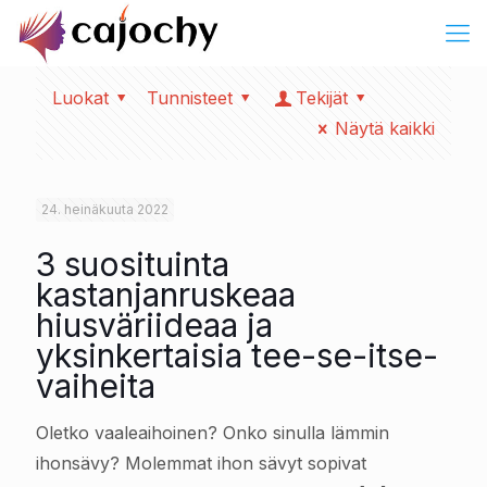
Luokat
Tunnisteet
Tekijät
Näytä kaikki
24. heinäkuuta 2022
3 suosituinta
kastanjanruskeaa
hiusväriideaa ja
yksinkertaisia tee-se-itse-
vaiheita
Oletko vaaleaihoinen? Onko sinulla lämmin
ihonsävy? Molemmat ihon sävyt sopivat