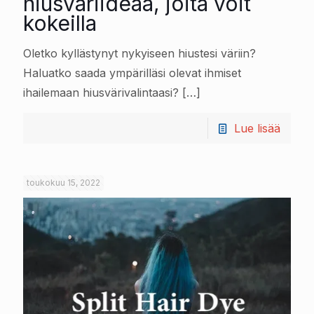
hiusväriideaa, joita voit
kokeilla
Oletko kyllästynyt nykyiseen hiustesi väriin?
Haluatko saada ympärilläsi olevat ihmiset
ihailemaan hiusvärivalintaasi?
[…]
Lue lisää
toukokuu 15, 2022