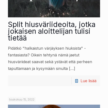
Split hiusväriideoita, jotka
jokaisen aloittelijan tulisi
tietää
Pidätkö "halkaistun värjäyksen hiuksista" -
fantasiasta? Oikein tehtynä nämä jaetut
hiusväriideat saavat sekä ystävät että perheen
taputtamaan ja kysymään sinulta
[…]
Lue lisää
toukokuu 15, 2022