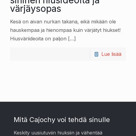
sininen hiusideoita ja
värjäysopas
Kesä on aivan nurkan takana, eikä mikään ole
hauskempaa ja hienompaa kuin värjätyt hiukset!
Hiusväriideoita on paljon
[…]
Lue lisää
Mitä Cajochy voi tehdä sinulle
Keskity uusiutuviin hiuksiin ja vähentää