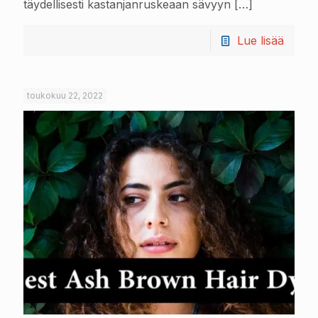
täydellisesti kastanjanruskeaan sävyyn
[…]
Lue lisää
toukokuu 22, 2022