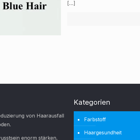
[…]
Kategorien
duzierung von Haarausfall
Farbstoff
oden.
Haargesundheit
usstsein enorm stärken.