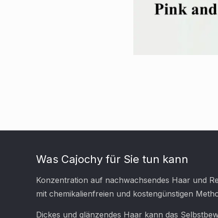
Was Cajochy für Sie tun kann
Konzentration auf nachwachsendes Haar und Re
mit chemikalienfreien und kostengünstigen Meth
Dickes und glänzendes Haar kann das Selbstbew