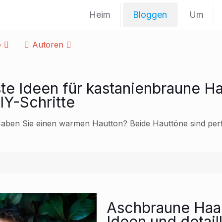
Heim
Bloggen
Um
e
Autoren
ste Ideen für kastanienbraune H
IY-Schritte
 Haben Sie einen warmen Hautton? Beide Hauttöne sind per
Aschbraune Haarf
Ideen und detaill