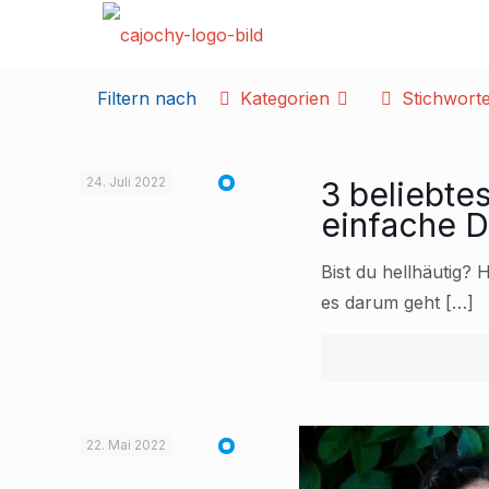
Filtern nach
Kategorien
Stichwort
24. Juli 2022
3 beliebte
einfache D
Bist du hellhäutig?
es darum geht
[…]
22. Mai 2022