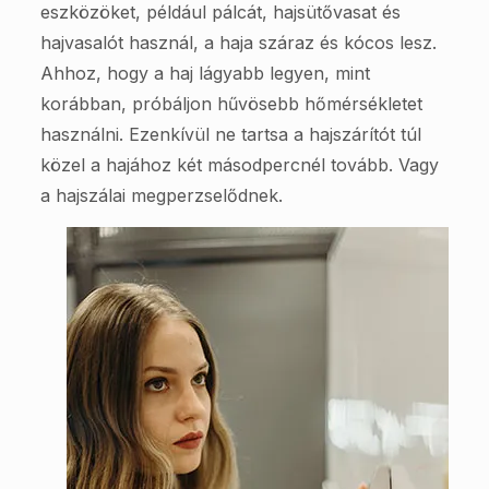
eszközöket, például pálcát, hajsütővasat és
hajvasalót használ, a haja száraz és kócos lesz.
Ahhoz, hogy a haj lágyabb legyen, mint
korábban, próbáljon hűvösebb hőmérsékletet
használni. Ezenkívül ne tartsa a hajszárítót túl
közel a hajához két másodpercnél tovább. Vagy
a hajszálai megperzselődnek.