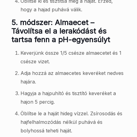
Öblítse ki és tisztítsa meg a haját. Érzed,
hogy a hajad puhává válik.
5. módszer: Almaecet –
Távolítsa el a lerakódást és
tartsa fenn a pH-egyensúlyt
Keverjünk össze 1/5 csésze almaecetet és 1
csésze vizet.
Adja hozzá az almaecetes keveréket nedves
hajára.
Hagyja a hajpuhító és tisztító keveréket a
hajon 5 percig.
Öblítse le a haját hideg vízzel. Zsírosodás és
hajfelhalmozódás nélkül puhává és
bolyhossá teheti haját.