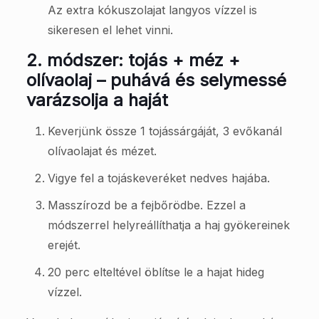
Az extra kókuszolajat langyos vízzel is
sikeresen el lehet vinni.
2. módszer: tojás + méz +
olívaolaj – puhává és selymessé
varázsolja a haját
Keverjünk össze 1 tojássárgáját, 3 evőkanál
olívaolajat és mézet.
Vigye fel a tojáskeveréket nedves hajába.
Masszírozd be a fejbőrödbe. Ezzel a
módszerrel helyreállíthatja a haj gyökereinek
erejét.
20 perc elteltével öblítse le a hajat hideg
vízzel.