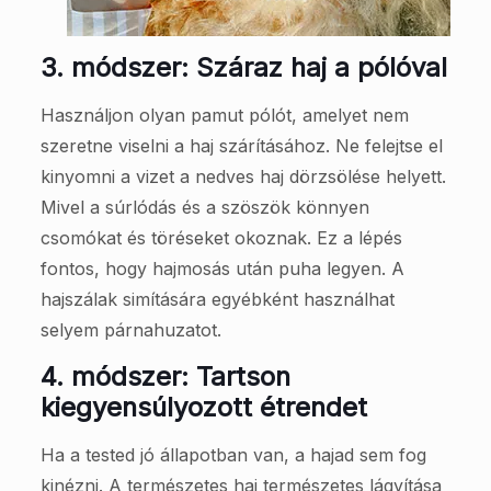
3. módszer: Száraz haj a pólóval
Használjon olyan pamut pólót, amelyet nem
szeretne viselni a haj szárításához. Ne felejtse el
kinyomni a vizet a nedves haj dörzsölése helyett.
Mivel a súrlódás és a szöszök könnyen
csomókat és töréseket okoznak. Ez a lépés
fontos, hogy hajmosás után puha legyen. A
hajszálak simítására egyébként használhat
selyem párnahuzatot.
4. módszer: Tartson
kiegyensúlyozott étrendet
Ha a tested jó állapotban van, a hajad sem fog
kinézni. A természetes haj természetes lágyítása