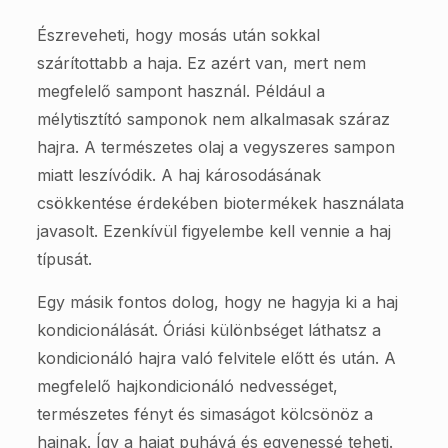
Észreveheti, hogy mosás után sokkal
szárítottabb a haja. Ez azért van, mert nem
megfelelő sampont használ. Például a
mélytisztító samponok nem alkalmasak száraz
hajra. A természetes olaj a vegyszeres sampon
miatt leszívódik. A haj károsodásának
csökkentése érdekében biotermékek használata
javasolt. Ezenkívül figyelembe kell vennie a haj
típusát.
Egy másik fontos dolog, hogy ne hagyja ki a haj
kondicionálását. Óriási különbséget láthatsz a
kondicionáló hajra való felvitele előtt és után. A
megfelelő hajkondicionáló nedvességet,
természetes fényt és simaságot kölcsönöz a
hajnak. Így a hajat puhává és egyenessé teheti.