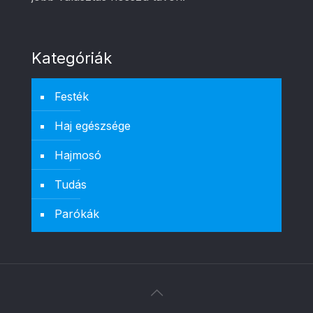
Kategóriák
Festék
Haj egészsége
Hajmosó
Tudás
Parókák