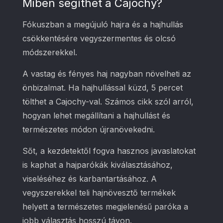
Miben segíthet a Cajochy?
Fókuszban a megújuló hajra és a hajhullás
csökkentésére vegyszermentes és olcsó
módszerekkel.
A vastag és fényes haj nagyban növelheti az
önbizalmat. Ha hajhullással küzd, 5 percet
tölthet a Cajochy-val. Számos cikk szól arról,
hogyan lehet megállítani a hajhullást és
természetes módon újranövekedni.
Sőt, a kezdetektől fogva hasznos javaslatokat
is kaphat a hajparókák kiválasztásához,
viseléséhez és karbantartásához. A
vegyszerekkel teli hajnövesztő termékek
helyett a természetes megjelenésű paróka a
jobb választás hosszú távon.