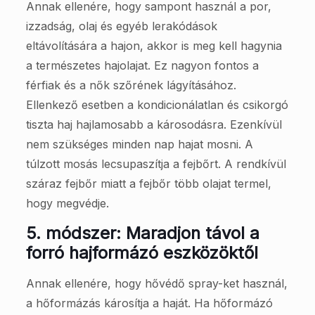
Annak ellenére, hogy sampont használ a por,
izzadság, olaj és egyéb lerakódások
eltávolítására a hajon, akkor is meg kell hagynia
a természetes hajolajat. Ez nagyon fontos a
férfiak és a nők szőrének lágyításához.
Ellenkező esetben a kondicionálatlan és csikorgó
tiszta haj hajlamosabb a károsodásra. Ezenkívül
nem szükséges minden nap hajat mosni. A
túlzott mosás lecsupaszítja a fejbőrt. A rendkívül
száraz fejbőr miatt a fejbőr több olajat termel,
hogy megvédje.
5. módszer: Maradjon távol a
forró hajformázó eszközöktől
Annak ellenére, hogy hővédő spray-ket használ,
a hőformázás károsítja a haját. Ha hőformázó