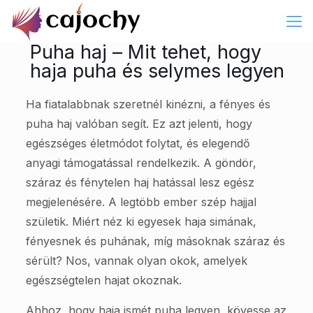
Puha haj – Mit tehet, hogy
haja puha és selymes legyen
Ha fiatalabbnak szeretnél kinézni, a fényes és
puha haj valóban segít. Ez azt jelenti, hogy
egészséges életmódot folytat, és elegendő
anyagi támogatással rendelkezik. A göndör,
száraz és fénytelen haj hatással lesz egész
megjelenésére. A legtöbb ember szép hajjal
születik. Miért néz ki egyesek haja simának,
fényesnek és puhának, míg másoknak száraz és
sérült? Nos, vannak olyan okok, amelyek
egészségtelen hajat okoznak.
Ahhoz, hogy haja ismét puha legyen, kövesse az