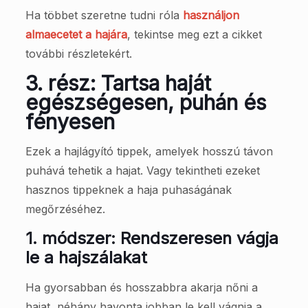
Ha többet szeretne tudni róla
használjon
almaecetet a hajára
, tekintse meg ezt a cikket
további részletekért.
3. rész: Tartsa haját
egészségesen, puhán és
fényesen
Ezek a hajlágyító tippek, amelyek hosszú távon
puhává tehetik a hajat. Vagy tekintheti ezeket
hasznos tippeknek a haja puhaságának
megőrzéséhez.
1. módszer: Rendszeresen vágja
le a hajszálakat
Ha gyorsabban és hosszabbra akarja nőni a
hajat, néhány havonta jobban le kell vágnia a