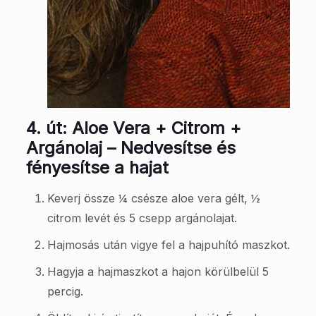
4. út: Aloe Vera + Citrom +
Argánolaj – Nedvesítse és
fényesítse a hajat
Keverj össze ¼ csésze aloe vera gélt, ½
citrom levét és 5 csepp argánolajat.
Hajmosás után vigye fel a hajpuhító maszkot.
Hagyja a hajmaszkot a hajon körülbelül 5
percig.