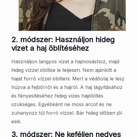
2. módszer: Használjon hideg
vizet a haj öblítéséhez
Használjon langyos vizet a hajmosáshoz, majd
hideg vízzel öblítse le teljesen. Nem ajánlott a
hajat forró vízzel öblíteni. Mert a védőolaj le lesz
húzva a fejbőrről és a hajról. A haj lágyításához
és fényesítéséhez hideg vizes hajöblítés
szükséges. Egyébként ne moss arcot és ne
zuhanyozz túl forró vízzel. Bár hideg időben jól
esik.
3. módszer: Ne keféljen nedves