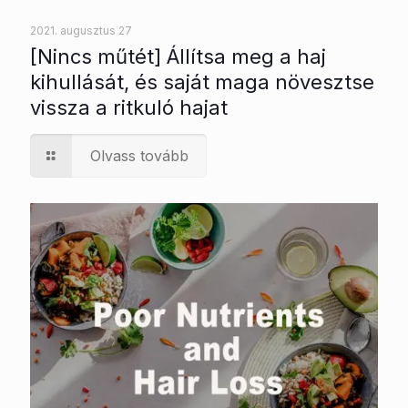
2021. augusztus 27
[Nincs műtét] Állítsa meg a haj
kihullását, és saját maga növesztse
vissza a ritkuló hajat
Olvass tovább