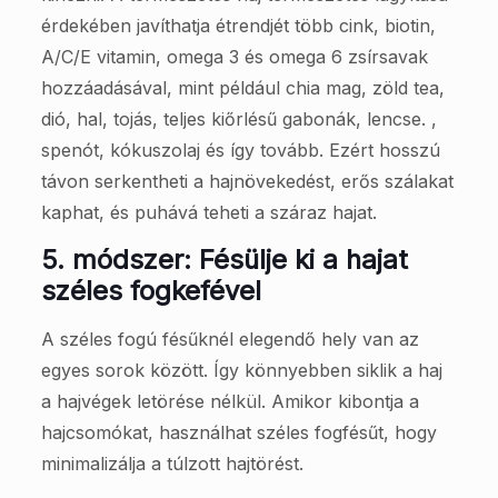
érdekében javíthatja étrendjét több cink, biotin,
A/C/E vitamin, omega 3 és omega 6 zsírsavak
hozzáadásával, mint például chia mag, zöld tea,
dió, hal, tojás, teljes kiőrlésű gabonák, lencse. ,
spenót, kókuszolaj és így tovább. Ezért hosszú
távon serkentheti a hajnövekedést, erős szálakat
kaphat, és puhává teheti a száraz hajat.
5. módszer: Fésülje ki a hajat
széles fogkefével
A széles fogú fésűknél elegendő hely van az
egyes sorok között. Így könnyebben siklik a haj
a hajvégek letörése nélkül. Amikor kibontja a
hajcsomókat, használhat széles fogfésűt, hogy
minimalizálja a túlzott hajtörést.