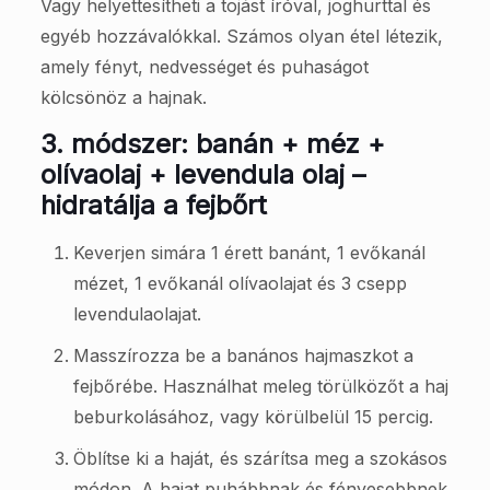
Vagy helyettesítheti a tojást íróval, joghurttal és
egyéb hozzávalókkal. Számos olyan étel létezik,
amely fényt, nedvességet és puhaságot
kölcsönöz a hajnak.
3. módszer: banán + méz +
olívaolaj + levendula olaj –
hidratálja a fejbőrt
Keverjen simára 1 érett banánt, 1 evőkanál
mézet, 1 evőkanál olívaolajat és 3 csepp
levendulaolajat.
Masszírozza be a banános hajmaszkot a
fejbőrébe. Használhat meleg törülközőt a haj
beburkolásához, vagy körülbelül 15 percig.
Öblítse ki a haját, és szárítsa meg a szokásos
módon. A hajat puhábbnak és fényesebbnek