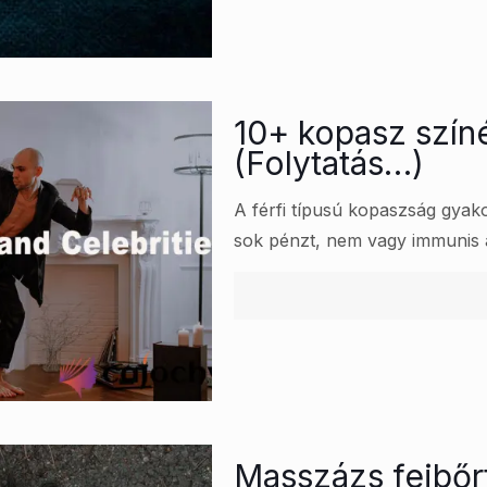
10+ kopasz szín
(Folytatás…)
A férfi típusú kopaszság gyako
sok pénzt, nem vagy immunis a
Masszázs fejbőr