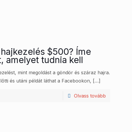
n hajkezelés $500? Íme
 amelyet tudnia kell
kezelést, mint megoldást a göndör és száraz hajra.
őtti és utáni példát láthat a Facebookon,
[…]
Olvass tovább