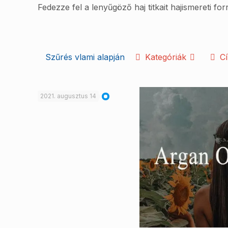
Fedezze fel a lenyűgöző haj titkait hajismereti fo
Szűrés vlami alapján
Kategóriák
C
2021. augusztus 14