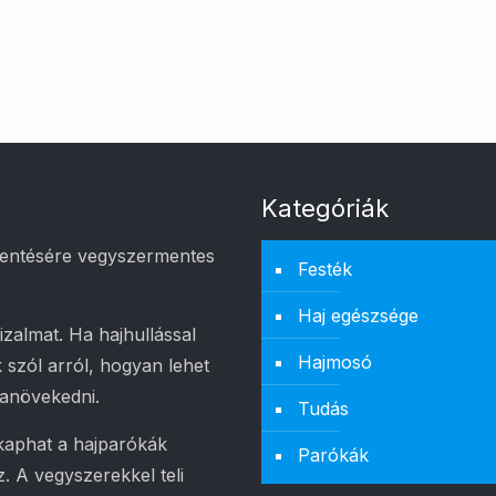
Kategóriák
kentésére vegyszermentes
Festék
Haj egészsége
zalmat. Ha hajhullással
Hajmosó
 szól arról, hogyan lehet
ranövekedni.
Tudás
 kaphat a hajparókák
Parókák
. A vegyszerekkel teli