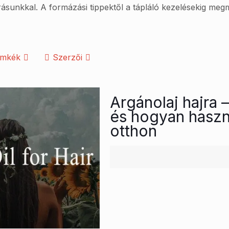
rrásunkkal. A formázási tippektől a tápláló kezelésekig megm
ímkék
Szerzői
Argánolaj hajra 
és hogyan haszná
otthon