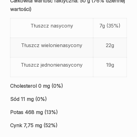
Całkowita wartość faktyczna: 50 g (76% dziennej
wartości)
Tłuszcz nasycony
7g (35%)
Tłuszcz wielonienasycony
22g
Tłuszcz jednonienasycony
19g
Cholesterol 0 mg (0%)
Sód 11 mg (0%)
Potas 468 mg (13%)
Cynk 7,75 mg (52%)