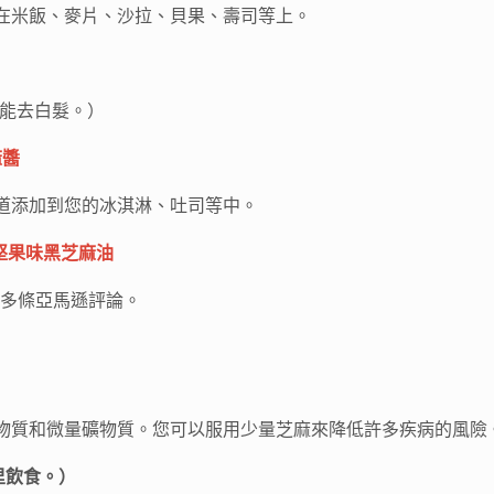
在米飯、麥片、沙拉、貝果、壽司等上。
也能去白髮。）
麻醬
道添加到您的冰淇淋、吐司等中。
堅果味黑芝麻油
 多條亞馬遜評論。
物質和微量礦物質。您可以服用少量芝麻來降低許多疾病的風險
路里飲食。）