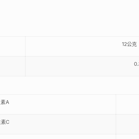
12公克
0
素A
素C