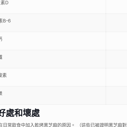
素D
B-6
鈣
鐵
胺素
鎂
的好處和壞處
在日常飲食中加入乾烤黑芝麻的原因。 （這些已被證明黑芝麻