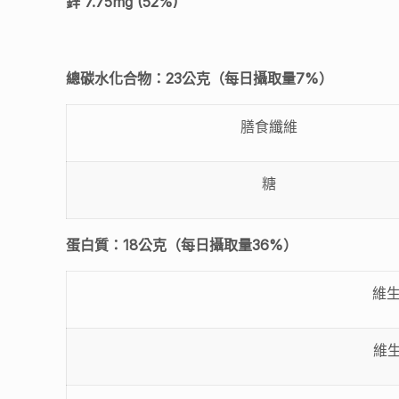
鋅 7.75mg (52%)
總碳水化合物：23公克（每日攝取量7%）
膳食纖維
糖
蛋白質：18公克（每日攝取量36%）
維生
維生