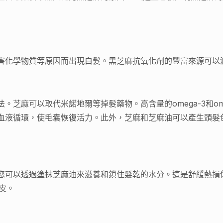
害化學物質等原因而出現白髮。黑芝麻抗氧化劑的豐富來源可以
芝麻可以取代米諾地爾等掉髮藥物。高含量的omega-3和om
血液循環，使毛囊恢復活力。此外，芝麻和芝麻油可以產生頭髮
您可以透過塗抹芝麻油來滋養和鎖住髮乾的水分。這是舒緩熱損
皮。