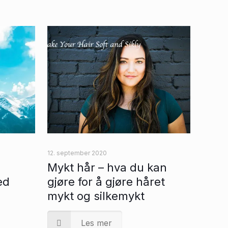
12. september 2020
Mykt hår – hva du kan
ed
gjøre for å gjøre håret
mykt og silkemykt
Les mer