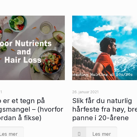
1
26. januar 2021
 er et tegn på
Slik får du naturlig
smangel – (hvorfor
hårfeste fra høy, br
rdan å fikse)
panne i 20-årene
Les mer
Les mer