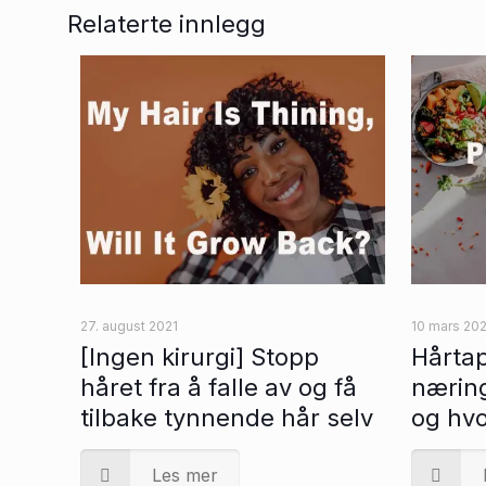
Relaterte innlegg
27. august 2021
10 mars 202
[Ingen kirurgi] Stopp
Hårtap
håret fra å falle av og få
næring
tilbake tynnende hår selv
og hvo
Les mer