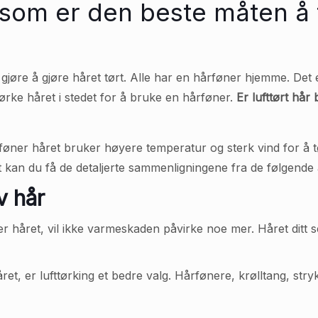
 som er den beste måten å 
å gjøre å gjøre håret tørt. Alle har en hårføner hjemme. Det 
tørke håret i stedet for å bruke en hårføner.
Er lufttørt hår
s føner håret bruker høyere temperatur og sterk vind for å 
et kan du få de detaljerte sammenligningene fra de følgende 
v hår
ker håret, vil ikke varmeskaden påvirke noe mer. Håret ditt 
håret, er lufttørking et bedre valg. Hårfønere, krølltang, 