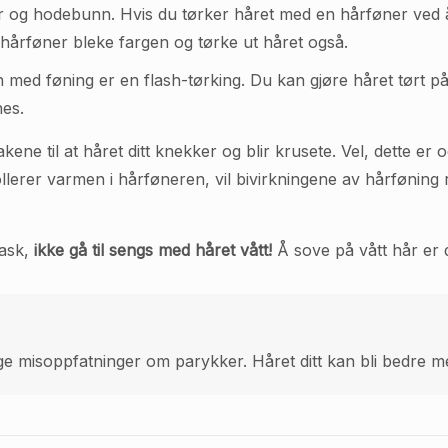
r og hodebunn. Hvis du tørker håret med en hårføner ved å b
hårføner bleke fargen og tørke ut håret også.
n med føning er en flash-tørking. Du kan gjøre håret tørt p
nes.
ene til at håret ditt knekker og blir krusete. Vel, dette er
llerer varmen i hårføneren, vil bivirkningene av hårfønin
vask,
ikke gå til sengs med håret vått!
Å sove på vått hår er d
e misoppfatninger om parykker. Håret ditt kan bli bedre med