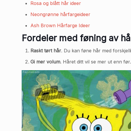
Rosa og blått hår ideer
Neongrønne hårfargeideer
Ash Brown Hårfarge Ideer
Fordeler med føning av hå
Raskt tørt hår
. Du kan føne hår med forskjel
Gi mer volum
. Håret ditt vil se mer ut enn f