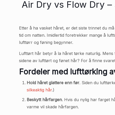
Air Dry vs Flow Dry –
Etter å ha vasket håret, er det siste trinnet du m
tid om natten. Imidlertid foretrekker mange å luft
lufttørr og føning begynner.
Lufttørt hår betyr å la håret tørke naturlig. Men
sidene av lufttørt og fønet hår? For å finne svar
Fordeler med lufttørking a
Hold håret glattere enn før
. Siden du lufttør
silkeaktig hår
.)
Beskytt hårfargen
. Hvis du nylig har farget 
varme vil skade hårfargen.