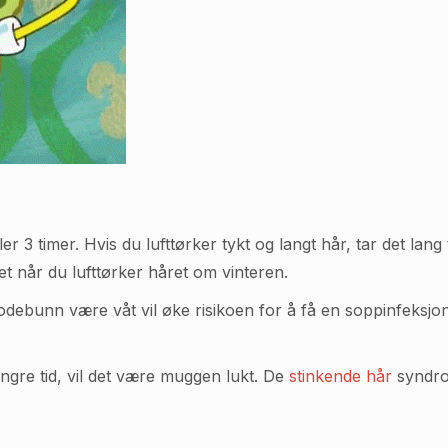
ller 3 timer. Hvis du lufttørker tykt og langt hår, tar det l
et når du lufttørker håret om vinteren.
debunn være våt vil øke risikoen for å få en soppinfeksjon. 
lengre tid, vil det være muggen lukt. De
stinkende hår
syndrom