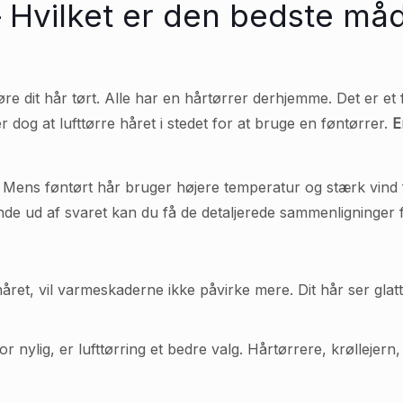
– Hvilket er den bedste måde
gøre dit hår tørt. Alle har en hårtørrer derhjemme. Det er et 
dog at lufttørre håret i stedet for at bruge en føntørrer.
E
gt. Mens føntørt hår bruger højere temperatur og stærk vind 
 finde ud af svaret kan du få de detaljerede sammenligninger 
 håret, vil varmeskaderne ikke påvirke mere. Dit hår ser gla
 for nylig, er lufttørring et bedre valg. Hårtørrere, krølleje