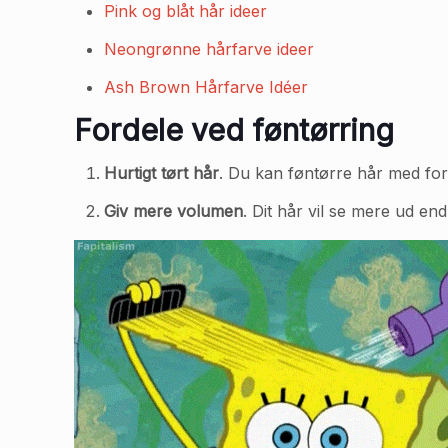
Pink og blåt hår ideer
Neongrønne hårfarve ideer
Ash Brown Hårfarve Idéer
Fordele ved føntørring
Hurtigt tørt hår
. Du kan føntørre hår med for
Giv mere volumen
. Dit hår vil se mere ud end