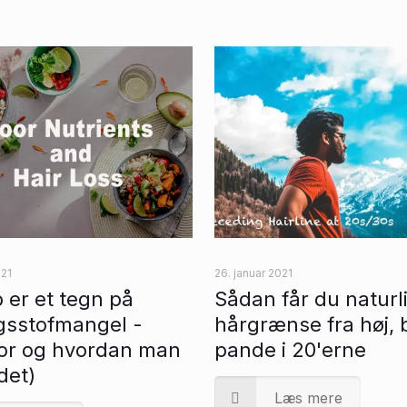
021
26. januar 2021
 er et tegn på
Sådan får du naturl
gsstofmangel -
hårgrænse fra høj, 
for og hvordan man
pande i 20'erne
det)
Læs mere