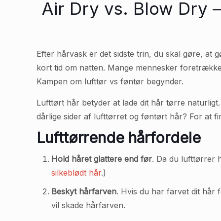
Air Dry vs. Blow Dry 
Efter hårvask er det sidste trin, du skal gøre, at 
kort tid om natten. Mange mennesker foretrækker 
Kampen om lufttør vs føntør begynder.
Lufttørt hår betyder at lade dit hår tørre naturli
dårlige sider af lufttørret og føntørt hår? For at
Lufttørrende hårfordele
Hold håret glattere end før
. Da du lufttørrer
silkeblødt hår
.)
Beskyt hårfarven
. Hvis du har farvet dit hår
vil skade hårfarven.