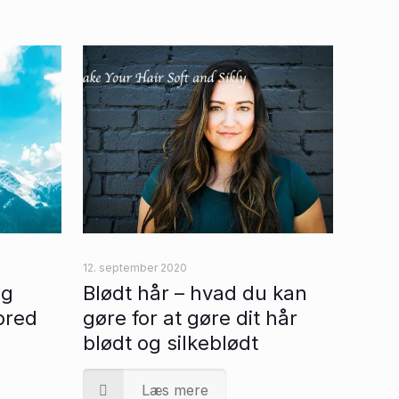
12. september 2020
ig
Blødt hår – hvad du kan
bred
gøre for at gøre dit hår
blødt og silkeblødt
Læs mere