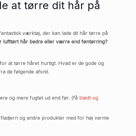
 at tørre dit hår på
fantastisk værktøj, der kan lade dit hår tørre på
r lufttørt hår bedre eller værre end føntørring?
for at tørre håret hurtigt. Hvad er de gode og
fra de følgende afsnit.
ttere og mere fugtet ud end før. (få
blødt og
rn, fladjern og andre produkter med for høj varme