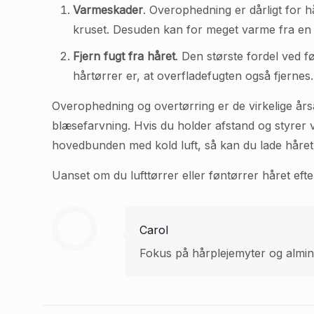
Varmeskader
. Overophedning er dårligt for h
kruset. Desuden kan for meget varme fra en 
Fjern fugt fra håret
. Den største fordel ved f
hårtørrer er, at overfladefugten også fjernes.
Overophedning og overtørring er de virkelige årsag
blæsefarvning. Hvis du holder afstand og styrer v
hovedbunden med kold luft, så kan du lade håret t
Uanset om du lufttørrer eller føntørrer håret eft
Carol
Fokus på hårplejemyter og almind