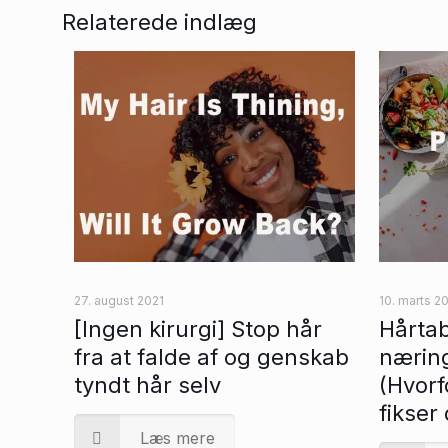
Relaterede indlæg
27. august 2021
10. marts 2
[Ingen kirurgi] Stop hår
Hårtab
fra at falde af og genskab
nærin
tyndt hår selv
(Hvor
fikser 
Læs mere