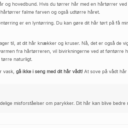
år og hovedbund. Hvis du tørrer hår med en hårtørrer ved hjæ
hårtørrer falme farven og også udtørre håret.
øntørring er en lyntørring. Du kan gøre dit hår tørt på få m
er til, at dit hår knækker og kruser. Nå, det er også de vig
armen fra hårtørreren, vil bivirkningerne ved at føntørre h
ørre naturligt.
er vask,
gå ikke i seng med dit hår vådt!
At sove på vådt hår e
elige misforståelser om parykker. Dit hår kan blive bedre me