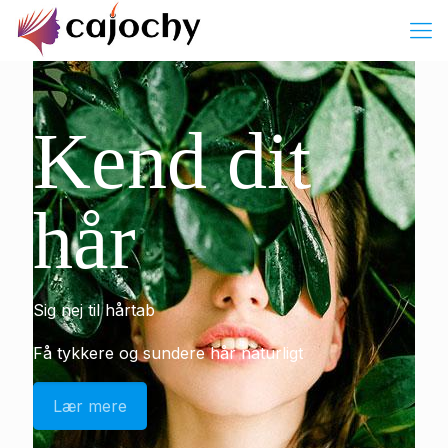
Kend dit
hår
Sig nej til hårtab
Få tykkere og sundere hår naturligt
Lær mere