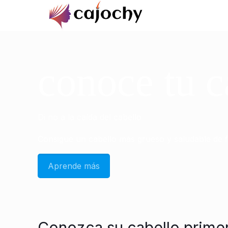
conoce tu c
Di no a la caída del cabello
Consigue un cabello más grueso y saludable de 
Aprende más
Conozca su cabello prime