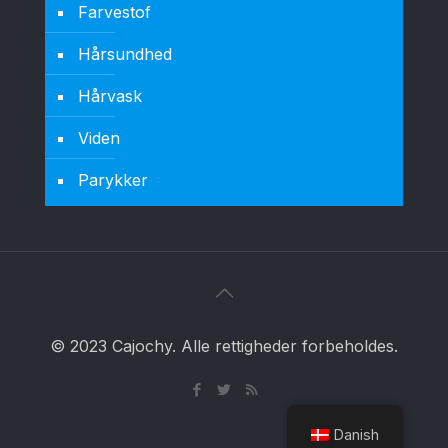
Farvestof
Hårsundhed
Hårvask
Viden
Parykker
© 2023 Cajochy. Alle rettigheder forbeholdes.
Danish