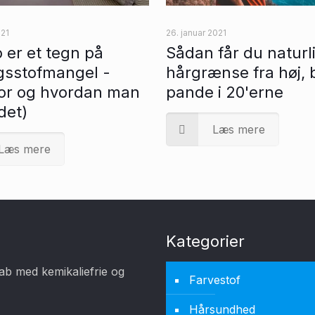
021
26. januar 2021
 er et tegn på
Sådan får du naturl
gsstofmangel -
hårgrænse fra høj, 
for og hvordan man
pande i 20'erne
det)
Læs mere
Læs mere
Kategorier
ab med kemikaliefrie og
Farvestof
Hårsundhed