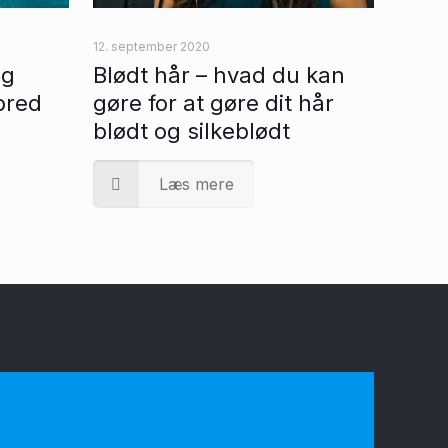
12. september 2020
ig
Blødt hår – hvad du kan
bred
gøre for at gøre dit hår
blødt og silkeblødt
Læs mere