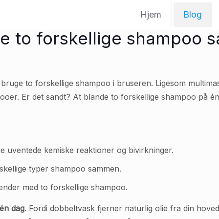
Hjem
Blog
nde to forskellige shampoo
t bruge to forskellige shampoo i bruseren. Ligesom multima
oer. Er det sandt? At blande to forskellige shampoo på én g
 uventede kemiske reaktioner og bivirkninger.
orskellige typer shampoo sammen.
 ender med to forskellige shampoo.
én dag
. Fordi dobbeltvask fjerner naturlig olie fra din hov