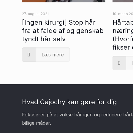
27. august 2021
10. marts 2
[Ingen kirurgi] Stop hår
Hårtab
fra at falde af og genskab
nærin
tyndt hår selv
(Hvor
fikser 
Læs mere
Hvad Cajochy kan gøre for dig
Fokuserer på at vokse hår igen og reducere hårt
billige måder.