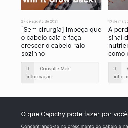
27 de agosto de 2021
10 de març
[Sem cirurgia] Impeça que
A perd
o cabelo caia e faça
sinal 
crescer o cabelo ralo
nutrie
sozinho
como c
Consulte Mais
informação
infor
O que Cajochy pode fazer por você
Concentrando-se no crescimento do cabelo e na