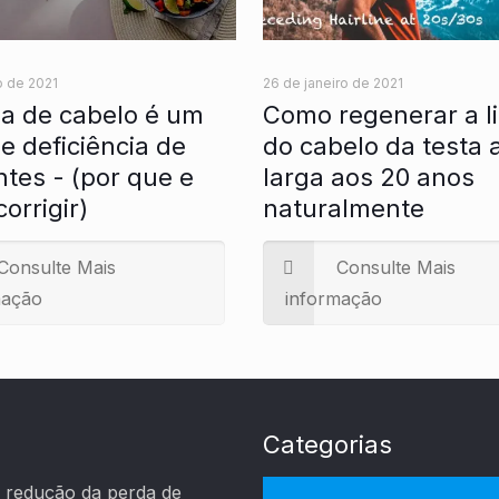
o de 2021
26 de janeiro de 2021
a de cabelo é um
Como regenerar a l
de deficiência de
do cabelo da testa a
ntes - (por que e
larga aos 20 anos
orrigir)
naturalmente
Consulte Mais
Consulte Mais
mação
informação
Categorias
 redução da perda de