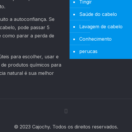
Tingir
to.
Saúde do cabelo
ito a autoconfiança. Se
Lavagem de cabelo
cabelo, pode passar 5
re como parar a perda de
Conhecimento
perucas
teis para escolher, usar e
z de produtos químicos para
ia natural é sua melhor
© 2023 Cajochy. Todos os direitos reservados.