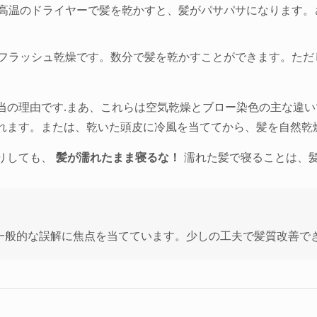
。高温のドライヤーで髪を乾かすと、髪がパサパサになります
、フラッシュ乾燥です。数分で髪を乾かすことができます。た
当の理由です.まあ、これらは空気乾燥とブロー染色の主な違い
れます。または、乾いた頭皮に冷風を当ててから、髪を自然乾
りしても、
髪が濡れたまま寝るな！
濡れた髪で寝ることは、
一般的な誤解に焦点を当てています。少しの工夫で髪質改善で