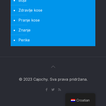
Boja
Zdravlje kose
Pranje kose
Znanje
Perike
© 2023 Cajochy. Sva prava pridržana.
Croatian