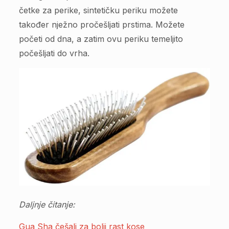
četke za perike, sintetičku periku možete
također nježno pročešljati prstima. Možete
početi od dna, a zatim ovu periku temeljito
počešljati do vrha.
Daljnje čitanje:
Gua Sha češalj za bolji rast kose