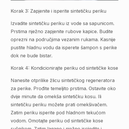
Korak 3: Zapjenite i isperite sintetičku periku
Izvadite sintetičku periku iz vode sa sapunicom.
Prstima nježno zapjenite rubove kapice. Budite
oprezni na područjima vezanim rukama. Kasnije
pustite hladnu vodu da isperete šampon s perike
dok ne bude bistar.
Korak 4: Kondicionirajte periku od sintetičke kose
Nanesite otprilike žlicu sintetičkog regeneratora
za perike. Prođite temeljito prstima. Ostavite oko
dvije minute da omekša sintetičku kosu. Ili
sintetičku periku možete prati omekšivačem.
Zatim periku isperite pod hladnom tekućom
vodom. Omotajte periku od sintetičke kose
ručnikom. Zatim lagano i nježno iscijedite i