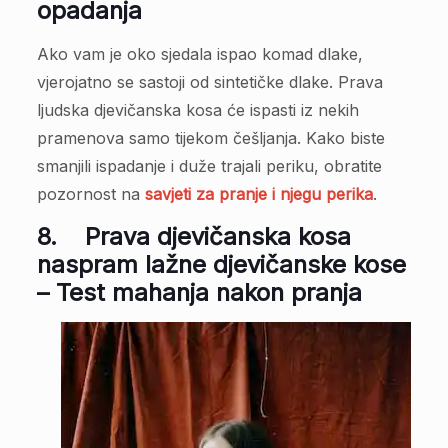
opadanja
Ako vam je oko sjedala ispao komad dlake,
vjerojatno se sastoji od sintetičke dlake. Prava
ljudska djevičanska kosa će ispasti iz nekih
pramenova samo tijekom češljanja. Kako biste
smanjili ispadanje i duže trajali periku, obratite
pozornost na
savjeti za pranje i njegu perika
.
8.
Prava djevičanska kosa
naspram lažne djevičanske kose
– Test mahanja nakon pranja