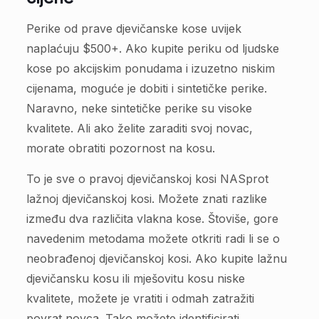
Perike od prave djevičanske kose uvijek
naplaćuju $500+. Ako kupite periku od ljudske
kose po akcijskim ponudama i izuzetno niskim
cijenama, moguće je dobiti i sintetičke perike.
Naravno, neke sintetičke perike su visoke
kvalitete. Ali ako želite zaraditi svoj novac,
morate obratiti pozornost na kosu.
To je sve o pravoj djevičanskoj kosi NASprot
lažnoj djevičanskoj kosi. Možete znati razlike
između dva različita vlakna kose. Štoviše, gore
navedenim metodama možete otkriti radi li se o
neobrađenoj djevičanskoj kosi. Ako kupite lažnu
djevičansku kosu ili mješovitu kosu niske
kvalitete, možete je vratiti i odmah zatražiti
povrat novca. Tako možete identificirati