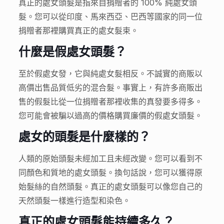
真正的處女頭髮是指來自捐贈者的 100% 純處女頭
髮。您可以從印度、馬來西亞、巴西等國家的同一位
捐贈者那裡購買真正的處女髮束。
什麼是假處女頭髮？
至於假處女發，它與純處女髮相反。不誠實的商販以
高價出售品質低劣的混合髮。事實上，有許多商販出
售的假髮比從一位捐贈者那裡收集的真發要多得多。
您可能會被騙以過高的價格購買廉價的假處女頭髮。
處女的頭髮是什麼樣的？
人類的原始頭髮未經加工且未經改變。您可以看到不
同顏色和質地的處女頭髮。換句話說，您可以獲得原
始髮絲的自然頭髮。真正的處女頭髮可以像您自己的
天然頭髮一樣進行造型和染色。
真正的處女頭髮能持續多久？