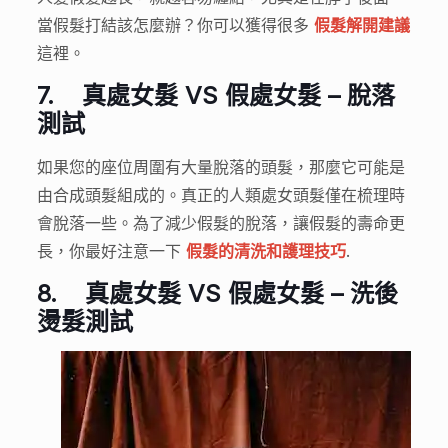
當假髮打結該怎麼辦？你可以獲得很多
假髮解開建議
這裡。
7.
真處女髮 VS 假處女髮 – 脫落
測試
如果您的座位周圍有大量脫落的頭髮，那麼它可能是
由合成頭髮組成的。真正的人類處女頭髮僅在梳理時
會脫落一些。為了減少假髮的脫落，讓假髮的壽命更
長，你最好注意一下
假髮的清洗和護理技巧
.
8.
真處女髮 VS 假處女髮 – 洗後
燙髮測試