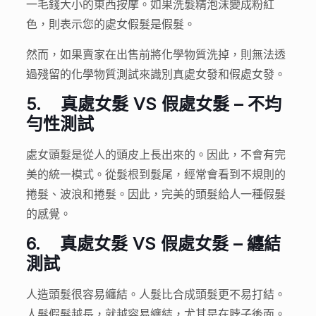
一毛錢大小的東西按摩。如果洗髮精泡沫變成粉紅
色，則表示您的處女假髮是假髮。
然而，如果賣家在出售前將化學物質洗掉，則無法透
過殘留的化學物質測試來識別真處女發和假處女發。
5.
真處女髮 VS 假處女髮 – 不均
勻性測試
處女頭髮是從人的頭皮上長出來的。因此，不會有完
美的統一模式。從髮根到髮尾，經常會看到不規則的
捲髮、波浪和捲髮。因此，完美的頭髮給人一種假髮
的感覺。
6.
真處女髮 VS 假處女髮 – 纏結
測試
人造頭髮很容易纏結。人髮比合成頭髮更不易打結。
人髮假髮越長，就越容易纏結，尤其是在脖子後面。