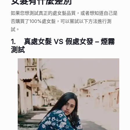
女髮有什麼差別
如果您想測試真正的處女髮品質，或者想知道自己是
否購買了100%處女髮，可以嘗試以下方法進行測
試。
1.
真處女髮 VS 假處女發 – 煙霧
測試