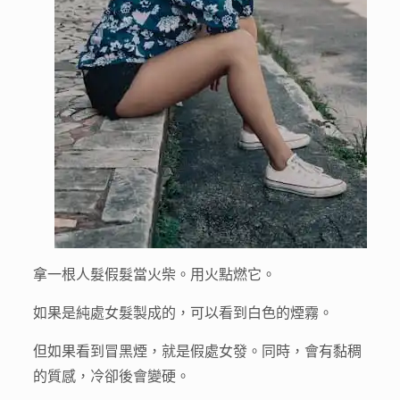
拿一根人髮假髮當火柴。用火點燃它。
如果是純處女髮製成的，可以看到白色的煙霧。
但如果看到冒黑煙，就是假處女發。同時，會有黏稠
的質感，冷卻後會變硬。