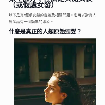
（或假處女發）
以下是真/假處女髮的定義及相關問題。您可以對真人
髮產品有一個簡單的印象。
什麼是真正的人類原始頭髮？