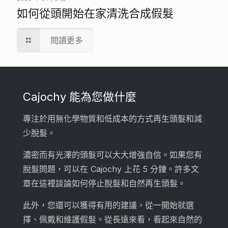
如何從頭開始在家清洗合成假髮
閱讀更多
Cajochy 能為您做什麼
專注於用無化學物質和低成本的方式再生頭髮和減
少脫髮。
濃密而有光澤的頭髮可以大大增強自信。如果您有
脫髮問題，可以在 Cajochy 上花 5 分鐘。許多文
章在這裡談論如何停止脫髮和自然再生頭髮。
此外，您還可以獲得有用的建議，從一開始就選
擇、佩戴和維護假髮。從長遠來看，看起來自然的