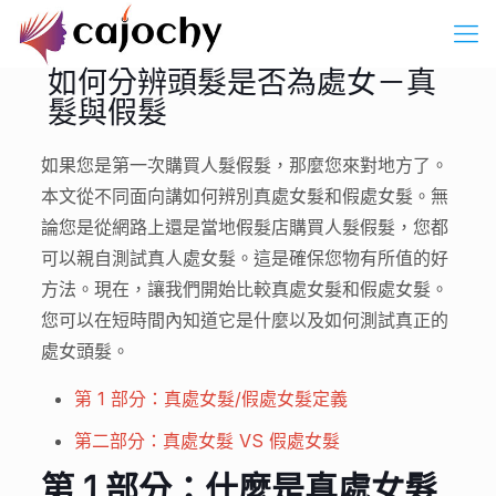
如何分辨頭髮是否為處女－真
髮與假髮
如果您是第一次購買人髮假髮，那麼您來對地方了。
本文從不同面向講如何辨別真處女髮和假處女髮。無
論您是從網路上還是當地假髮店購買人髮假髮，您都
可以親自測試真人處女髮。這是確保您物有所值的好
方法。現在，讓我們開始比較真處女髮和假處女髮。
您可以在短時間內知道它是什麼以及如何測試真正的
處女頭髮。
第 1 部分：真處女髮/假處女髮定義
第二部分：真處女髮 VS 假處女髮
第 1 部分：什麼是真處女髮