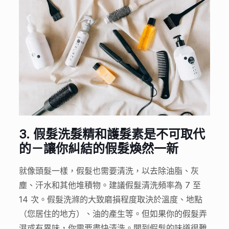
3.
假髮洗髮精和護髮素是不可取代
的－讓你糾結的假髮煥然一新
就像頭髮一樣，假髮也需要清洗，以去除油脂、灰
塵、汗水和其他堆積物。建議假髮清洗頻率為 7 至
14 次。假髮洗滌的大致磨損程度取決於溫度、地點
（您居住的地方）、油的產生等。但如果你的假髮弄
濕或有異味，你需要盡快清洗。聞到假髮的味道很難