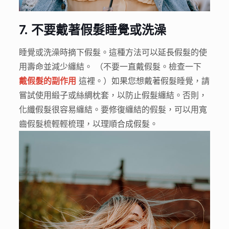
7.
不要戴著假髮睡覺或洗澡
睡覺或洗澡時摘下假髮。這種方法可以延長假髮的使
用壽命並減少纏結。 （不要一直戴假髮。檢查一下
戴假髮的副作用
這裡。）如果您想戴著假髮睡覺，請
嘗試使用緞子或絲綢枕套，以防止假髮纏結。否則，
化纖假髮很容易纏結。要修復纏結的假髮，可以用寬
齒假髮梳輕輕梳理，以理順合成假髮。