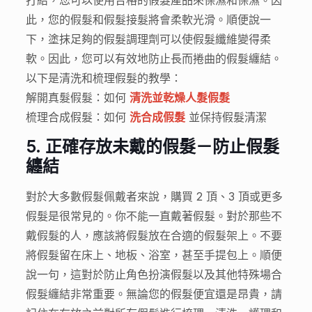
打結，您可以使用合格的假髮產品來保濕和保濕。因
此，您的假髮和假髮接髮將會柔軟光滑。順便說一
下，塗抹足夠的假髮調理劑可以使假髮纖維變得柔
軟。因此，您可以有效地防止長而捲曲的假髮纏結。
以下是清洗和梳理假髮的教學：
解開真髮假髮：如何
清洗並乾燥人髮假髮
梳理合成假髮：如何
洗合成假髮
並保持假髮清潔
5.
正確存放未戴的假髮－防止假髮
纏結
對於大多數假髮佩戴者來說，購買 2 頂、3 頂或更多
假髮是很常見的。你不能一直戴著假髮。對於那些不
戴假髮的人，應該將假髮放在合適的假髮架上。不要
將假髮留在床上、地板、浴室，甚至手提包上。順便
說一句，這對於防止角色扮演假髮以及其他特殊場合
假髮纏結非常重要。無論您的假髮便宜還是昂貴，請