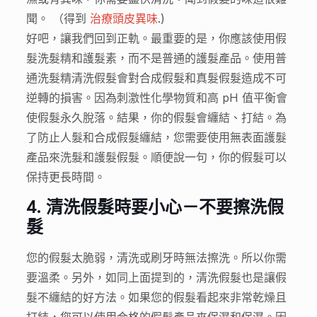
聞。 （得到
治療頭皮異味
.)
好吧，讓我們回到正軌。最重要的是，你應該使用假
髮洗髮精和護髮素，而不是普通的護髮產品。使用普
通洗髮精清洗假髮會對合成假髮和真髮假髮造成不可
逆轉的損害。因為刺激性化學物質和高 pH 值平衡會
使假髮永久脫落。結果，你的假髮會纏結、打結。為
了防止人髮和合成假髮纏結，您需要使用無表面護髮
產品來洗髮和護髮假髮。順便說一句，你的假髮可以
保持更長時間。
4.
清洗假髮時要小心－不要擦洗假
髮
您的假髮太脆弱，清洗或刷牙時無法擦洗。所以你需
要溫柔。另外，如同上面提到的，清洗假髮也是讓假
髮不纏結的好方法。如果您的假髮看起來非常乾燥且