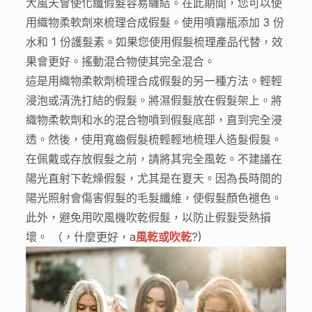
大風天會使化纖假髮容易纏結。在此期間，您可以使
用織物柔軟劑來梳理合成假髮。使用噴霧瓶添加 3 份
水和 1 份護髮素。如果您使用假髮梳理產品代替，效
果會更好。搖動混合物使其完全混合。
這是用織物柔軟劑梳理合成假髮的另一種方法。輕輕
浸泡或清洗打結的假髮。將濕假髮放在假髮架上。將
織物柔軟劑和水的混合物噴到假髮底部，直到完全浸
透。然後，使用寬齒假髮梳輕輕地梳理人造髮假髮。
在佩戴或存放假髮之前，請將其完全風乾。不建議在
陽光直射下乾燥假髮，尤其是在夏天。因為長時間的
陽光照射會傷害假髮的毛髮纖維，使假髮顏色褪色。
此外，避免用吹風機吹乾假髮，以防止假髮受熱損
壞。 （，什麼更好，a
風乾或吹乾
?)