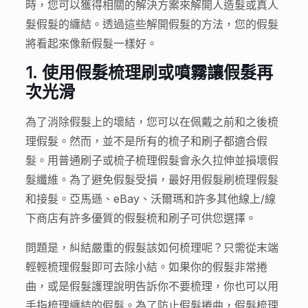
時，您可以獲得相關的解決方案來解開人造髮或真人
髮假髮的纏結。透過這些解開假髮的方法，您的假髮
將看起來像新假髮一樣好。
1.
使用假髮梳理刷或噴霧讓假髮再
次光滑
為了消除假髮上的壞結，您可以在佩戴之前和之後梳
理假髮。然而，並不是所有的梳子和刷子都適合假
髮。用普通刷子或梳子梳理假髮會永久拉伸並損壞假
髮纖維。為了避免假髮受損，最好用假髮刷梳理假髮
和接髮。亞馬遜、eBay、沃爾瑪和許多其他線上/線
下商店有許多優質的假髮梳和刷子可供您選擇。
問題是，糾結嚴重的假髮該如何梳理呢？只需從末端
輕輕梳理假髮即可去除小結。如果你的假髮非常捲
曲，或是假髮護理說明告訴你不要梳理，你也可以用
手指梳理纏結的假髮。為了防止假髮捲曲，假髮梳理