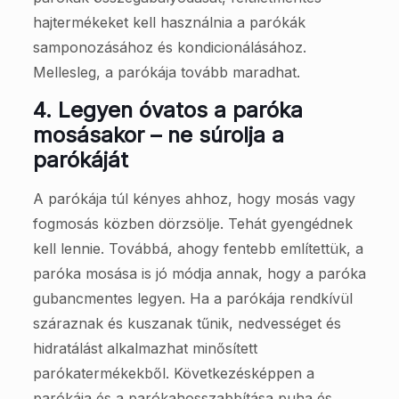
hajtermékeket kell használnia a parókák
samponozásához és kondicionálásához.
Mellesleg, a parókája tovább maradhat.
4.
Legyen óvatos a paróka
mosásakor – ne súrolja a
parókáját
A parókája túl kényes ahhoz, hogy mosás vagy
fogmosás közben dörzsölje. Tehát gyengédnek
kell lennie. Továbbá, ahogy fentebb említettük, a
paróka mosása is jó módja annak, hogy a paróka
gubancmentes legyen. Ha a parókája rendkívül
száraznak és kuszanak tűnik, nedvességet és
hidratálást alkalmazhat minősített
parókatermékekből. Következésképpen a
parókája és a parókahosszabbítása puha és