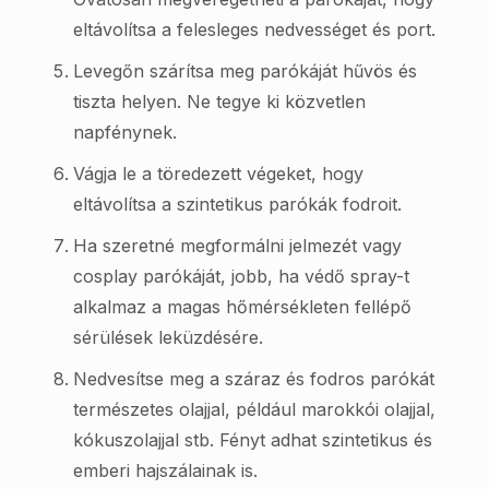
eltávolítsa a felesleges nedvességet és port.
Levegőn szárítsa meg parókáját hűvös és
tiszta helyen. Ne tegye ki közvetlen
napfénynek.
Vágja le a töredezett végeket, hogy
eltávolítsa a szintetikus parókák fodroit.
Ha szeretné megformálni jelmezét vagy
cosplay parókáját, jobb, ha védő spray-t
alkalmaz a magas hőmérsékleten fellépő
sérülések leküzdésére.
Nedvesítse meg a száraz és fodros parókát
természetes olajjal, például marokkói olajjal,
kókuszolajjal stb. Fényt adhat szintetikus és
emberi hajszálainak is.