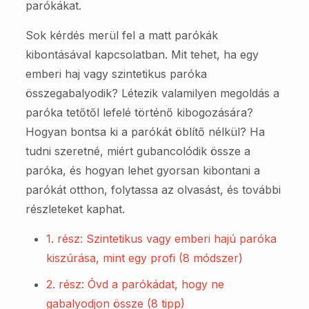
parókákat.
Sok kérdés merül fel a matt parókák
kibontásával kapcsolatban. Mit tehet, ha egy
emberi haj vagy szintetikus paróka
összegabalyodik? Létezik valamilyen megoldás a
paróka tetőtől lefelé történő kibogozására?
Hogyan bontsa ki a parókát öblítő nélkül? Ha
tudni szeretné, miért gubancolódik össze a
paróka, és hogyan lehet gyorsan kibontani a
parókát otthon, folytassa az olvasást, és további
részleteket kaphat.
1. rész: Szintetikus vagy emberi hajú paróka
kiszúrása, mint egy profi (8 módszer)
2. rész: Óvd a parókádat, hogy ne
gabalyodjon össze (8 tipp)