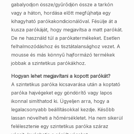
gabalyodjon össze/gyűrődjön össze a tarkón
vagy a háton, hordása előtt megfújhatja egy
kihagyható parókakondicionálóval. Fésülje át a
kusza parókáját, hogy megjavítsa a matt parókát.
De ne használd túl a parókatermékeket. Esetlen
felhalmozódáshoz és tisztátalansághoz vezet. A
mousse és más könnyű hajformázó termékek
jobbak a szintetikus parókákhoz.
Hogyan lehet megjavítani a kopott parókát?
A szintetikus paróka kicsavarása után a koptató
paróka hajvégeket egy göndörítő vagy lapos
ikonnal simíthatod ki. Ügyeljen arra, hogy a
legalacsonyabb beállításokkal kezdje. Később
lassan növelheti a hőmérsékletet. Ha nem sikerül
felélesztenie egy szintetikus paróka száraz