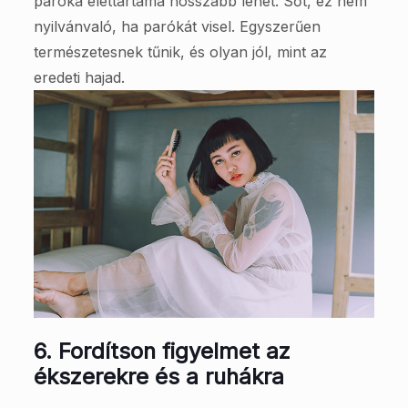
paróka élettartama hosszabb lehet. Sőt, ez nem
nyilvánvaló, ha parókát visel. Egyszerűen
természetesnek tűnik, és olyan jól, mint az
eredeti hajad.
6.
Fordítson figyelmet az
ékszerekre és a ruhákra