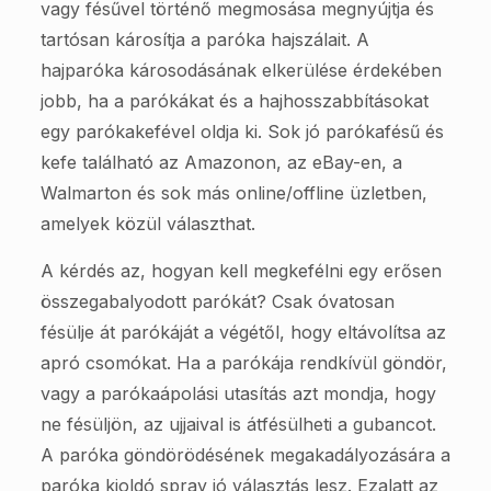
vagy fésűvel történő megmosása megnyújtja és
tartósan károsítja a paróka hajszálait. A
hajparóka károsodásának elkerülése érdekében
jobb, ha a parókákat és a hajhosszabbításokat
egy parókakefével oldja ki. Sok jó parókafésű és
kefe található az Amazonon, az eBay-en, a
Walmarton és sok más online/offline üzletben,
amelyek közül választhat.
A kérdés az, hogyan kell megkefélni egy erősen
összegabalyodott parókát? Csak óvatosan
fésülje át parókáját a végétől, hogy eltávolítsa az
apró csomókat. Ha a parókája rendkívül göndör,
vagy a parókaápolási utasítás azt mondja, hogy
ne fésüljön, az ujjaival is átfésülheti a gubancot.
A paróka göndörödésének megakadályozására a
paróka kioldó spray jó választás lesz. Ezalatt az