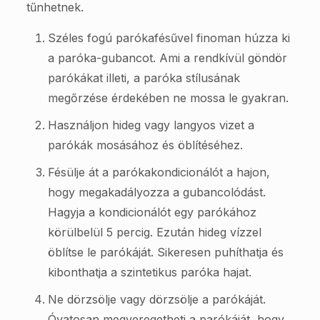
tűnhetnek.
Széles fogú parókafésűvel finoman húzza ki
a paróka-gubancot. Ami a rendkívül göndör
parókákat illeti, a paróka stílusának
megőrzése érdekében ne mossa le gyakran.
Használjon hideg vagy langyos vizet a
parókák mosásához és öblítéséhez.
Fésülje át a parókakondicionálót a hajon,
hogy megakadályozza a gubancolódást.
Hagyja a kondicionálót egy parókához
körülbelül 5 percig. Ezután hideg vízzel
öblítse le parókáját. Sikeresen puhíthatja és
kibonthatja a szintetikus paróka hajat.
Ne dörzsölje vagy dörzsölje a parókáját.
Óvatosan megveregetheti a parókáját, hogy