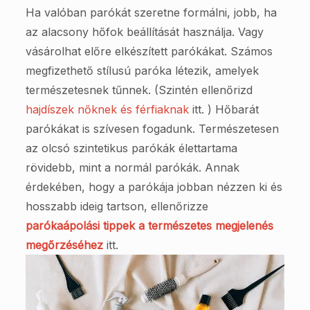
Ha valóban parókát szeretne formálni, jobb, ha
az alacsony hőfok beállítását használja. Vagy
vásárolhat előre elkészített parókákat. Számos
megfizethető stílusú paróka létezik, amelyek
természetesnek tűnnek. (Szintén ellenőrizd
hajdíszek nőknek és férfiaknak
itt. ) Hőbarát
parókákat is szívesen fogadunk. Természetesen
az olcsó szintetikus parókák élettartama
rövidebb, mint a normál parókák. Annak
érdekében, hogy a parókája jobban nézzen ki és
hosszabb ideig tartson, ellenőrizze
parókaápolási tippek a természetes megjelenés
megőrzéséhez
itt.