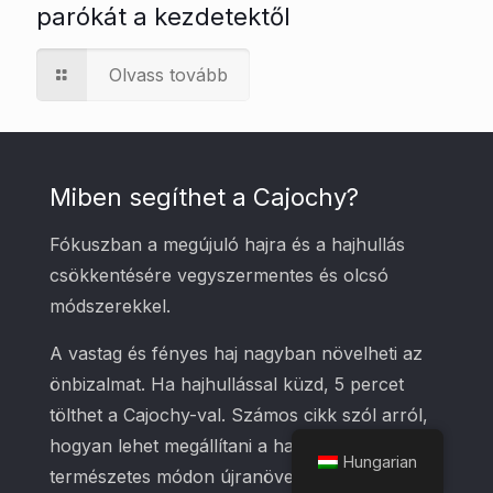
parókát a kezdetektől
Olvass tovább
Miben segíthet a Cajochy?
Fókuszban a megújuló hajra és a hajhullás
csökkentésére vegyszermentes és olcsó
módszerekkel.
A vastag és fényes haj nagyban növelheti az
önbizalmat. Ha hajhullással küzd, 5 percet
tölthet a Cajochy-val. Számos cikk szól arról,
hogyan lehet megállítani a hajhullást és
Hungarian
természetes módon újranövekedni.