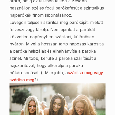
aljára, amíg az teljesen telítődik. Később
használjon széles fogú parókafésűt a szintetikus
hajparókák finom kibontásához.
Levegőn teljesen szárítsa meg parókáját, mielőtt
felveszi vagy tárolja. Nem ajánlott a parókát
közvetlen napfényben szárítani, különösen
nyáron. Mivel a hosszan tartó napozás károsítja
a paróka hajszálait és elhalványítja a paróka
színét. Mi több, kerülje a paróka szárítását a
hajszárítóval, hogy elkerülje a paróka
hőkárosodását. (, Mi a jobb, a
szárítsa meg vagy
szárítsa meg
?)