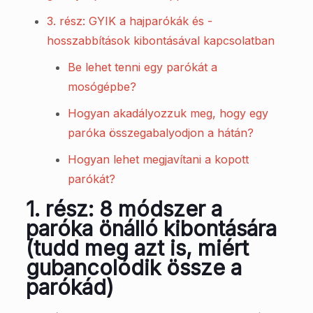
3. rész: GYIK a hajparókák és -
hosszabbítások kibontásával kapcsolatban
Be lehet tenni egy parókát a
mosógépbe?
Hogyan akadályozzuk meg, hogy egy
paróka összegabalyodjon a hátán?
Hogyan lehet megjavítani a kopott
parókát?
1. rész: 8 módszer a
paróka önálló kibontására
(tudd meg azt is, miért
gubancolódik össze a
parókád)