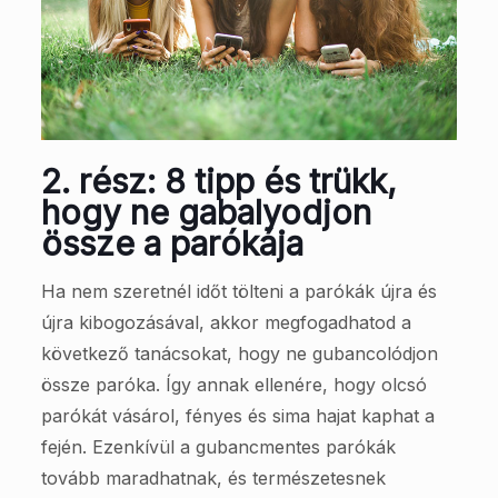
2. rész: 8 tipp és trükk,
hogy ne gabalyodjon
össze a parókája
Ha nem szeretnél időt tölteni a parókák újra és
újra kibogozásával, akkor megfogadhatod a
következő tanácsokat, hogy ne gubancolódjon
össze paróka. Így annak ellenére, hogy olcsó
parókát vásárol, fényes és sima hajat kaphat a
fején. Ezenkívül a gubancmentes parókák
tovább maradhatnak, és természetesnek