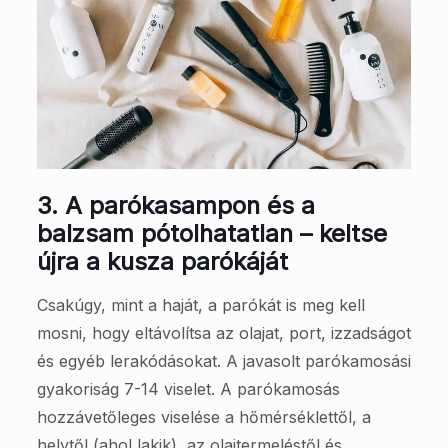
3.
A parókasampon és a
balzsam pótolhatatlan – keltse
újra a kusza parókáját
Csakúgy, mint a haját, a parókát is meg kell
mosni, hogy eltávolítsa az olajat, port, izzadságot
és egyéb lerakódásokat. A javasolt parókamosási
gyakoriság 7-14 viselet. A parókamosás
hozzávetőleges viselése a hőmérséklettől, a
helytől (ahol lakik), az olajtermeléstől és