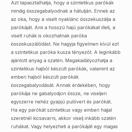
Azt tapasztalhatja, hogy a szintetikus parókák
mindig összegabalyodnak a hátulján. Ennek az
az oka, hogy a viselt nyaklánc összekuszálja a
parókáját. Ami a hosszú hajú parókákat illeti, a
viselt ruhák is okozhatnak paróka
összekuszálódást. Ne hagyja figyelmen kívül ezt
a szintetikus paróka kusza tényezőt. A leginkább
ajánlott anyag a szatén. Megakadályozhatja a
szintetikus hajból készült parókák, valamint az
emberi hajból készült parókák
összegabalyodását. Annak érdekében, hogy
parókája ne gabalyodjon össze, ne viseljen
egyszerre nehéz gyapjú pulóvert és parókát.
Ha egy parókát szintetikus vagy emberi hajjal
szeretnél kicsavarni, akkor viselj inkább szatén
ruhákat. Vagy helyezheti a parókáját egy magas