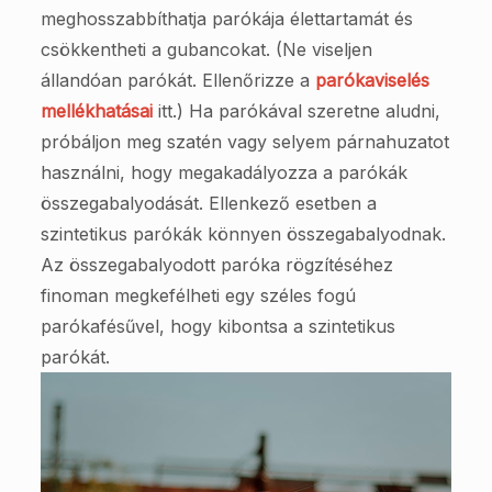
meghosszabbíthatja parókája élettartamát és
csökkentheti a gubancokat. (Ne viseljen
állandóan parókát. Ellenőrizze a
parókaviselés
mellékhatásai
itt.) Ha parókával szeretne aludni,
próbáljon meg szatén vagy selyem párnahuzatot
használni, hogy megakadályozza a parókák
összegabalyodását. Ellenkező esetben a
szintetikus parókák könnyen összegabalyodnak.
Az összegabalyodott paróka rögzítéséhez
finoman megkefélheti egy széles fogú
parókafésűvel, hogy kibontsa a szintetikus
parókát.