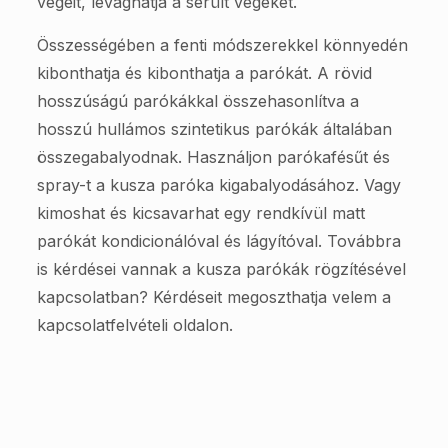
végeit, levághatja a sérült végeket.
Összességében a fenti módszerekkel könnyedén
kibonthatja és kibonthatja a parókát. A rövid
hosszúságú parókákkal összehasonlítva a
hosszú hullámos szintetikus parókák általában
összegabalyodnak. Használjon parókafésűt és
spray-t a kusza paróka kigabalyodásához. Vagy
kimoshat és kicsavarhat egy rendkívül matt
parókát kondicionálóval és lágyítóval. Továbbra
is kérdései vannak a kusza parókák rögzítésével
kapcsolatban? Kérdéseit megoszthatja velem a
kapcsolatfelvételi oldalon.