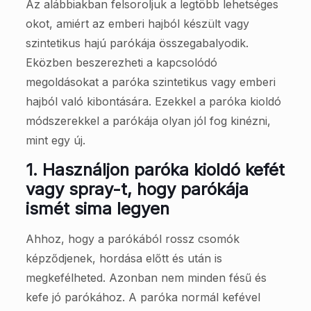
Az alábbiakban felsoroljuk a legtöbb lehetséges
okot, amiért az emberi hajból készült vagy
szintetikus hajú parókája összegabalyodik.
Eközben beszerezheti a kapcsolódó
megoldásokat a paróka szintetikus vagy emberi
hajból való kibontására. Ezekkel a paróka kioldó
módszerekkel a parókája olyan jól fog kinézni,
mint egy új.
1.
Használjon paróka kioldó kefét
vagy spray-t, hogy parókája
ismét sima legyen
Ahhoz, hogy a parókából rossz csomók
képződjenek, hordása előtt és után is
megkefélheted. Azonban nem minden fésű és
kefe jó parókához. A paróka normál kefével