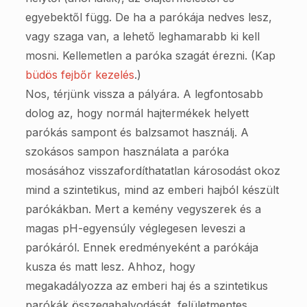
egyebektől függ. De ha a parókája nedves lesz,
vagy szaga van, a lehető leghamarabb ki kell
mosni. Kellemetlen a paróka szagát érezni. (Kap
büdös fejbőr kezelés
.)
Nos, térjünk vissza a pályára. A legfontosabb
dolog az, hogy normál hajtermékek helyett
parókás sampont és balzsamot használj. A
szokásos sampon használata a paróka
mosásához visszafordíthatatlan károsodást okoz
mind a szintetikus, mind az emberi hajból készült
parókákban. Mert a kemény vegyszerek és a
magas pH-egyensúly véglegesen leveszi a
parókáról. Ennek eredményeként a parókája
kusza és matt lesz. Ahhoz, hogy
megakadályozza az emberi haj és a szintetikus
parókák összegabalyodását, felületmentes