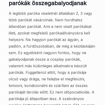
parókák összegabalyodjanak
A legtöbb paróka viseletnél általában 2, 3 vagy
több parókát vásárolnak. Nem hordhatsz
állandóan parókát. Ami a nem viselt parókákat
illeti, azokat megfelelő parókaállványokra kell
helyezni. Ne hagyjon parókát az ágyán, a
padlón, a fürdőszobában, de még a kézitáskáján
sem. Ez egyébként nagyon fontos, hogy ne
gabalyodjanak össze a cosplay parókák,
valamint más különleges alkalmakra készült
parókák. Függetlenül attól, hogy a parókája
olcsó vagy drága, ne felejtse el megfésülni,
kimosni, kondicionálni és szárítani az összes
parókáját tárolás előtt. Ez nem időpocsékolás. A
parókája jó állapotban lesz. A szabványos