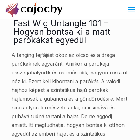
Fast Wig Untangle 101 –
Hogyan bontsa ki a matt
parókákat egyedül
A tanging fejfájást okoz az olcsó és a drága
parókáknak egyaránt. Amikor a parókája
összegabalyodik és csomósodik, nagyon rosszul
néz ki. Ezért kell kibontani a parókát. A valódi
hajhoz képest a szintetikus hajú parókák
hajlamosak a gubancra és a göndörödésre. Mert
nincs olyan természetes olaj, ami simává és
puhává tudná tartani a hajat. De ne aggódj
emiatt. Itt megtudhatja, hogyan bontsa ki otthon
egyedül az emberi hajat és a szintetikus