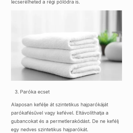
lecserélheted a régi pólódra is.
Paróka ecset
Alaposan kefélje át szintetikus hajparókáját
parókafésűvel vagy kefével. Eltávolíthatja a
gubancokat és a permetlerakódást. De ne kefélj
egy nedves szintetikus hajparókát.