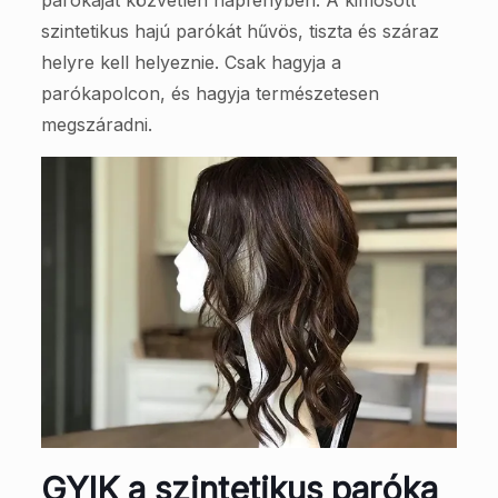
parókáját közvetlen napfényben. A kimosott
szintetikus hajú parókát hűvös, tiszta és száraz
helyre kell helyeznie. Csak hagyja a
parókapolcon, és hagyja természetesen
megszáradni.
GYIK a szintetikus paróka