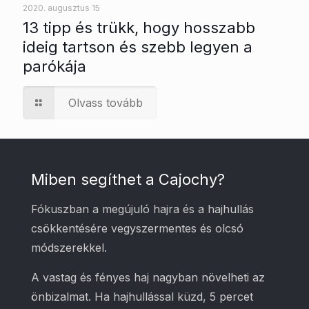
2020. augusztus 15
13 tipp és trükk, hogy hosszabb
ideig tartson és szebb legyen a
parókája
Olvass tovább
Miben segíthet a Cajochy?
Fókuszban a megújuló hajra és a hajhullás
csökkentésére vegyszermentes és olcsó
módszerekkel.
A vastag és fényes haj nagyban növelheti az
önbizalmat. Ha hajhullással küzd, 5 percet