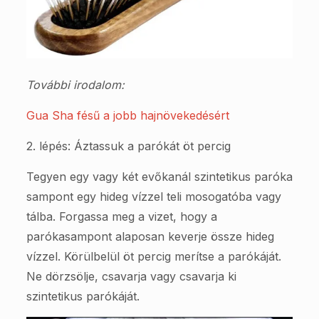
További irodalom:
Gua Sha fésű a jobb hajnövekedésért
2. lépés: Áztassuk a parókát öt percig
Tegyen egy vagy két evőkanál szintetikus paróka
sampont egy hideg vízzel teli mosogatóba vagy
tálba. Forgassa meg a vizet, hogy a
parókasampont alaposan keverje össze hideg
vízzel. Körülbelül öt percig merítse a parókáját.
Ne dörzsölje, csavarja vagy csavarja ki
szintetikus parókáját.