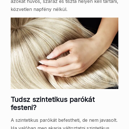
azokat hűvös, száraz és tiszta helyen kell tartani,
közvetlen napfény nélkül.
Tudsz szintetikus parókát
festeni?
A szintetikus parókát befestheti, de nem javasolt.
Ha valóban meg akarja változtatni szintetikus