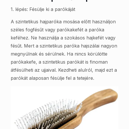
1. lépés: Fésülje ki a parókáját
A szintetikus hajparóka mosása előtt használjon
széles fogfésűt vagy parókakefét a paróka
keféhez. Ne használja a szokásos hajkefét vagy
fésűt. Mert a szintetikus paróka hajszálai nagyon
megnyúlnak és sérülnek. Ha nincs körülötte
parókakefe, a szintetikus parókát is finoman
átfésülheti az ujjaival. Kezdheti alulról, majd ezt a
parókát alaposan fésülje fel a tetejére.