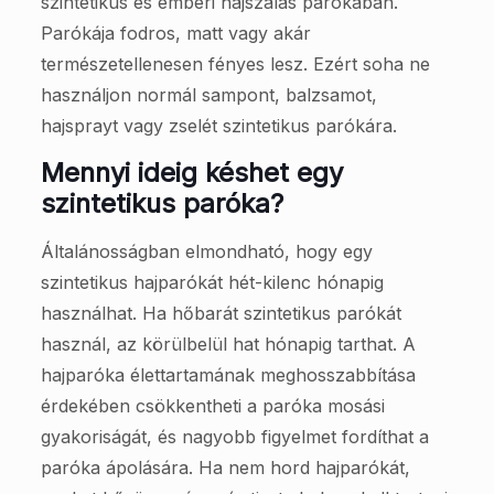
szintetikus és emberi hajszálas parókában.
Parókája fodros, matt vagy akár
természetellenesen fényes lesz. Ezért soha ne
használjon normál sampont, balzsamot,
hajsprayt vagy zselét szintetikus parókára.
Mennyi ideig késhet egy
szintetikus paróka?
Általánosságban elmondható, hogy egy
szintetikus hajparókát hét-kilenc hónapig
használhat. Ha hőbarát szintetikus parókát
használ, az körülbelül hat hónapig tarthat. A
hajparóka élettartamának meghosszabbítása
érdekében csökkentheti a paróka mosási
gyakoriságát, és nagyobb figyelmet fordíthat a
paróka ápolására. Ha nem hord hajparókát,