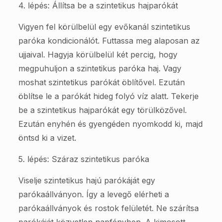
4. lépés: Állítsa be a szintetikus hajparókát
Vigyen fel körülbelül egy evőkanál szintetikus
paróka kondicionálót. Futtassa meg alaposan az
ujjaival. Hagyja körülbelül két percig, hogy
megpuhuljon a szintetikus paróka haj. Vagy
moshat szintetikus parókát öblítővel. Ezután
öblítse le a parókát hideg folyó víz alatt. Tekerje
be a szintetikus hajparókát egy törülközővel.
Ezután enyhén és gyengéden nyomkodd ki, majd
öntsd ki a vizet.
5. lépés: Száraz szintetikus paróka
Viselje szintetikus hajú parókáját egy
parókaállványon. Így a levegő elérheti a
parókaállványok és rostok felületét. Ne szárítsa