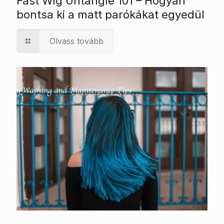
Fast Wig Untangle 101 – Hogyan
bontsa ki a matt parókákat egyedül
Olvass tovább