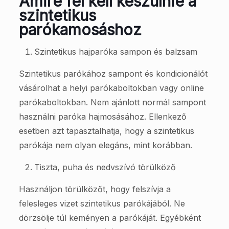
Amire fel kell készülnie a
szintetikus
parókamosáshoz
Szintetikus hajparóka sampon és balzsam
Szintetikus parókához sampont és kondicionálót
vásárolhat a helyi parókaboltokban vagy online
parókaboltokban. Nem ajánlott normál sampont
használni paróka hajmosásához. Ellenkező
esetben azt tapasztalhatja, hogy a szintetikus
parókája nem olyan elegáns, mint korábban.
Tiszta, puha és nedvszívó törülköző
Használjon törülközőt, hogy felszívja a
felesleges vizet szintetikus parókájából. Ne
dörzsölje túl keményen a parókáját. Egyébként