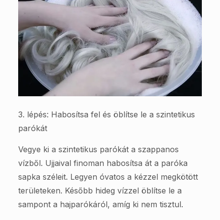
3. lépés: Habosítsa fel és öblítse le a szintetikus
parókát
Vegye ki a szintetikus parókát a szappanos
vízből. Ujjaival finoman habosítsa át a paróka
sapka széleit. Legyen óvatos a kézzel megkötött
területeken. Később hideg vízzel öblítse le a
sampont a hajparókáról, amíg ki nem tisztul.