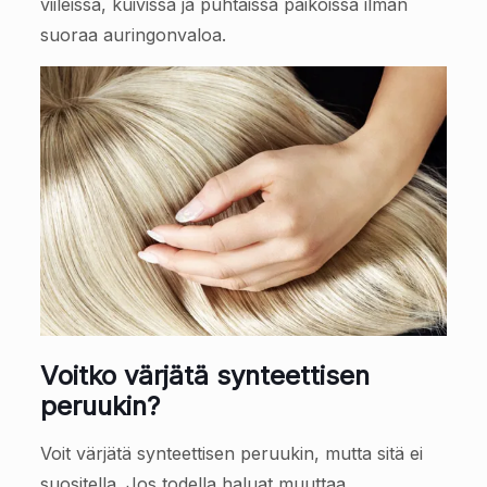
viileissä, kuivissa ja puhtaissa paikoissa ilman
suoraa auringonvaloa.
Voitko värjätä synteettisen
peruukin?
Voit värjätä synteettisen peruukin, mutta sitä ei
suositella. Jos todella haluat muuttaa