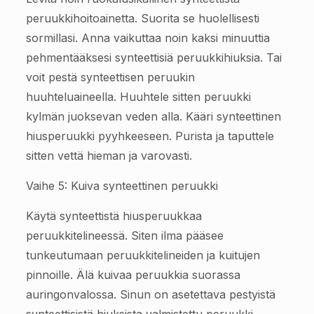
peruukkihoitoainetta. Suorita se huolellisesti
sormillasi. Anna vaikuttaa noin kaksi minuuttia
pehmentääksesi synteettisiä peruukkihiuksia. Tai
voit pestä synteettisen peruukin
huuhteluaineella. Huuhtele sitten peruukki
kylmän juoksevan veden alla. Kääri synteettinen
hiusperuukki pyyhkeeseen. Purista ja taputtele
sitten vettä hieman ja varovasti.
Vaihe 5: Kuiva synteettinen peruukki
Käytä synteettistä hiusperuukkaa
peruukkitelineessä. Siten ilma pääsee
tunkeutumaan peruukkitelineiden ja kuitujen
pinnoille. Älä kuivaa peruukkia suorassa
auringonvalossa. Sinun on asetettava pestyistä