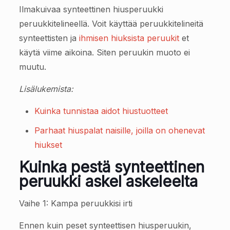
Ilmakuivaa synteettinen hiusperuukki
peruukkitelineellä. Voit käyttää peruukkitelineitä
synteettisten ja
ihmisen hiuksista peruukit
et
käytä viime aikoina. Siten peruukin muoto ei
muutu.
Lisälukemista:
Kuinka tunnistaa aidot hiustuotteet
Parhaat hiuspalat naisille, joilla on ohenevat
hiukset
Kuinka pestä synteettinen
peruukki askel askeleelta
Vaihe 1: Kampa peruukkisi irti
Ennen kuin peset synteettisen hiusperuukin,