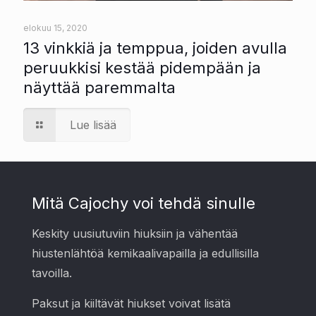
elokuu 15, 2020
13 vinkkiä ja temppua, joiden avulla
peruukkisi kestää pidempään ja
näyttää paremmalta
Lue lisää
Mitä Cajochy voi tehdä sinulle
Keskity uusiutuviin hiuksiin ja vähentää
hiustenlähtöä kemikaalivapailla ja edullisilla
tavoilla.
Paksut ja kiiltävät hiukset voivat lisätä