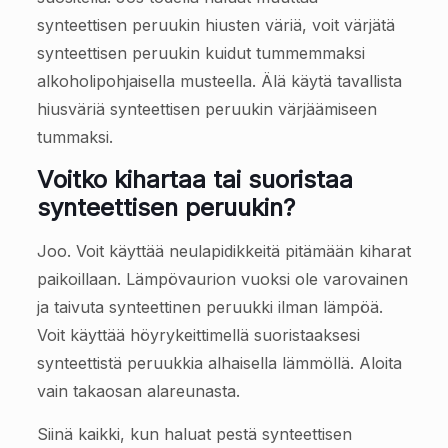
synteettisen peruukin hiusten väriä, voit värjätä
synteettisen peruukin kuidut tummemmaksi
alkoholipohjaisella musteella. Älä käytä tavallista
hiusväriä synteettisen peruukin värjäämiseen
tummaksi.
Voitko kihartaa tai suoristaa
synteettisen peruukin?
Joo. Voit käyttää neulapidikkeitä pitämään kiharat
paikoillaan. Lämpövaurion vuoksi ole varovainen
ja taivuta synteettinen peruukki ilman lämpöä.
Voit käyttää höyrykeittimellä suoristaaksesi
synteettistä peruukkia alhaisella lämmöllä. Aloita
vain takaosan alareunasta.
Siinä kaikki, kun haluat pestä synteettisen