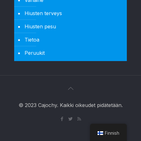
Hiusten terveys
Hiusten pesu
Tietoa
Peruukit
© 2023 Cajochy. Kaikki oikeudet pidätetään.
Finnish