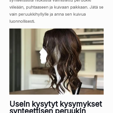
synteettisistä hiuksista valmistettu peruukki
viileään, puhtaaseen ja kuivaan paikkaan. Jätä se
vain peruukkihyllylle ja anna sen kuivua
luonnollisesti.
Usein kysytyt kysymykset
synteettisen peruukin