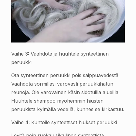
Vaihe 3: Vaahdota ja huuhtele synteettinen
peruukki
Ota synteettinen peruukki pois saippuavedestä.
Vaahdota sormillasi varovasti peruukkihatun
reunoja. Ole varovainen käsin sidotuilla alueilla.
Huuhtele shampoo myöhemmin hiusten
peruukista kylmällä vedellä, kunnes se kirkastuu.
Vaihe 4: Kuntoile synteettiset hiukset peruukki
Levitä noin ruokalusikallinen synteettistä