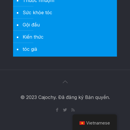
Thuốc nhuộm
Sức khỏe tóc
Gội đầu
Kiến thức
tóc giả
© 2023 Cajochy. Đã đăng ký Bản quyền.
Vietnamese