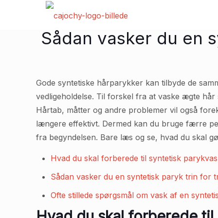
Sådan vasker du en s
Gode syntetiske hårparykker kan tilbyde de sam
vedligeholdelse. Til forskel fra at vaske ægte hår
Hårtab, måtter og andre problemer vil også forek
længere effektivt. Dermed kan du bruge færre peng
fra begyndelsen. Bare læs og se, hvad du skal gø
Hvad du skal forberede til syntetisk parykva
Sådan vasker du en syntetisk paryk trin for t
Ofte stillede spørgsmål om vask af en synteti
Hvad du skal forberede til