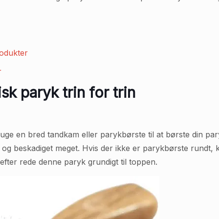
rodukter
r
k paryk trin for trin
uge en bred tandkam eller parykbørste til at børste din par
akt og beskadiget meget. Hvis der ikke er parykbørste rund
refter rede denne paryk grundigt til toppen.