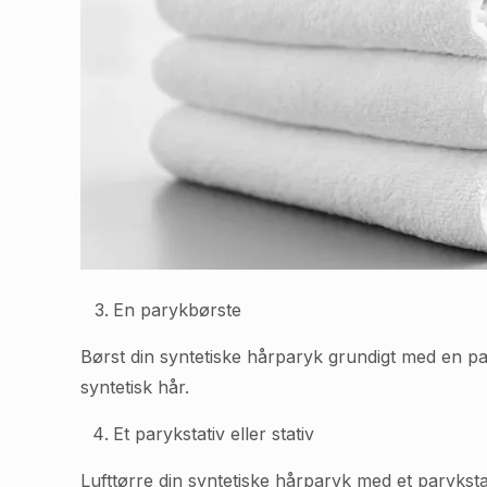
En parykbørste
Børst din syntetiske hårparyk grundigt med en p
syntetisk hår.
Et parykstativ eller stativ
Lufttørre din syntetiske hårparyk med et paryksta