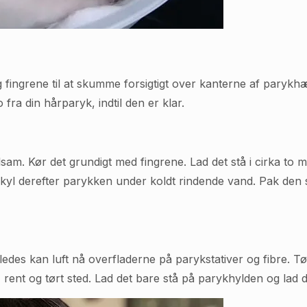
 fingrene til at skumme forsigtigt over kanterne af paryk
fra din hårparyk, indtil den er klar.
am. Kør det grundigt med fingrene. Lad det stå i cirka to mi
Skyl derefter parykken under koldt rindende vand. Pak den
ledes kan luft nå overfladerne på parykstativer og fibre. Tø
 rent og tørt sted. Lad det bare stå på parykhylden og lad de