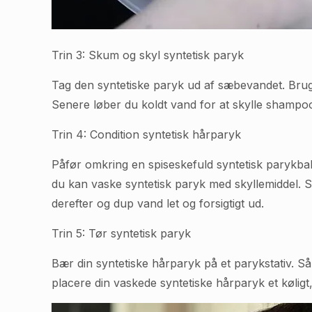
Trin 3: Skum og skyl syntetisk paryk
Tag den syntetiske paryk ud af sæbevandet. Brug
Senere løber du koldt vand for at skylle shampoo 
Trin 4: Condition syntetisk hårparyk
Påfør omkring en spiseskefuld syntetisk parykbals
du kan vaske syntetisk paryk med skyllemiddel. 
derefter og dup vand let og forsigtigt ud.
Trin 5: Tør syntetisk paryk
Bær din syntetiske hårparyk på et parykstativ. Så
placere din vaskede syntetiske hårparyk et køligt,