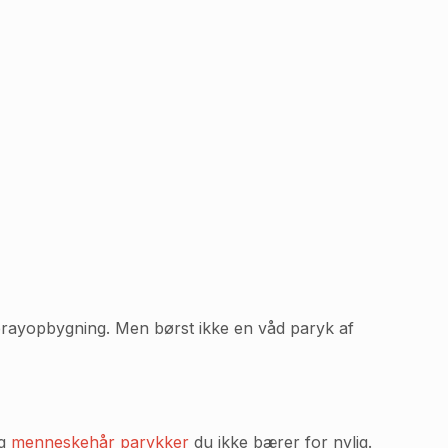
sprayopbygning. Men børst ikke en våd paryk af
og
menneskehår parykker
du ikke bærer for nylig.