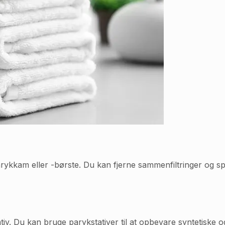
arykkam eller -børste. Du kan fjerne sammenfiltringer og 
tiv. Du kan bruge parykstativer til at opbevare syntetiske 