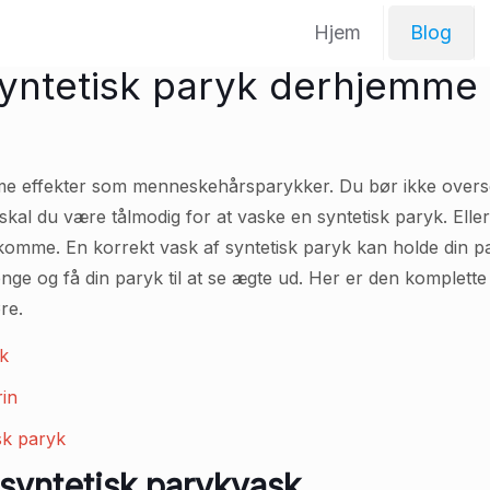
Hjem
Blog
yntetisk paryk derhjemme
me effekter som menneskehårsparykker. Du bør ikke overse
 skal du være tålmodig for at vaske en syntetisk paryk. Elle
omme. En korrekt vask af syntetisk paryk kan holde din pary
e og få din paryk til at se ægte ud. Her er den komplette v
re.
sk
rin
sk paryk
 syntetisk parykvask