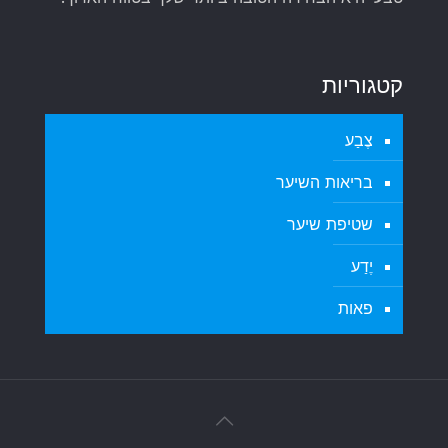
קטגוריות
צֶבַע
בריאות השיער
שטיפת שיער
יֶדַע
פאות