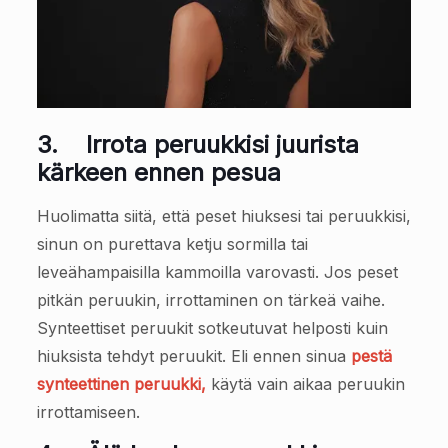
3.
Irrota peruukkisi juurista
kärkeen ennen pesua
Huolimatta siitä, että peset hiuksesi tai peruukkisi,
sinun on purettava ketju sormilla tai
leveähampaisilla kammoilla varovasti. Jos peset
pitkän peruukin, irrottaminen on tärkeä vaihe.
Synteettiset peruukit sotkeutuvat helposti kuin
hiuksista tehdyt peruukit. Eli ennen sinua
pestä
synteettinen peruukki,
käytä vain aikaa peruukin
irrottamiseen.