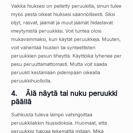
Vaikka hiuksesi on peitetty peruukilla, sinun tulee
myös pestä oikeat hiuksesi säännöllisesti. Siksi
öljyt, rasvat, jäämät ja muut jäämät hidastavat
imeytymistä peruukkiisi. Voit tuntea olosi
mukavammaksi, kun käytät peruukkeja. Muuten,
voit vähentää hiusten tai synteettisten
peruukkien pesun tiheyttä. Käyttöikä lyhenee per
pesu peruuttamattomasti. Mutta voit saada
peruukit kestämään pidempään oikealla
peruukkihuollolla.
4.
Älä näytä tai nuku peruukki
päällä
Suihkusta tuleva lämpö vahingoittaa
peruukkilakkin hiussidoksia. Huomaat, että
peruukkisi hajoaa tekemättä mitään. Mikä