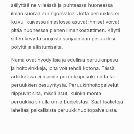
säilyttää ne viileässä ja puhtaassa huoneessa
ilman suoraa auringonvaloa. Jotta peruukkisi ei
kuivu, kuivassa ilmastossa asuvat ihmiset voivat
pitää huoneessa pienen ilmankostuttimen. Käytä
sitten kevyttä suojusta suojaamaan peruukkisi
pölyltä ja altistumiselta.
Nämä ovat hyödyllisiä ja edullisia peruukinpesu-
ja hoitovinkkejä, joita voit tehdä kotona. Tässä
artikkelissa ei mainita peruukkipesukonetta tai
peruukkien pesuyritystä. Peruukinhoitopalvelut
riippuvat siitä, missä asut, kuinka monta
peruukkia sinulla on ja budjetistasi. Saat lisätietoja
läheltäsi paikallisista peruukkihuoltopalveluista.