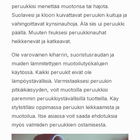
peruukkisi menettää muotonsa tai hajota.
Suolavesi ja kloori kuivattavat peruukin kuituja ja
vahingoittavat kynsinauhoja. Älä siis ui peruukki
päällä. Muuten hiuksesi peruukkinauhat
heikkenevät ja katkeavat.
Ole varovainen kiharrin, suoristusraudan ja
muiden lämmitettyjen muotoilutyökalujen
käytössä. Kaikki peruukit eivät ole
lämpöystävällisiä. Varmistaaksesi peruukin
pitkäikäisyyden, voit muotoilla peruukkisi
paremmin peruukkiystävällisillä tuotteilla. Käy
stylistilläsi oppimassa peruukin leikkaamista ja
muotoilua. Itse asiassa voit saada ehdotuksia
myös valmiiden peruukkien ostamisesta.