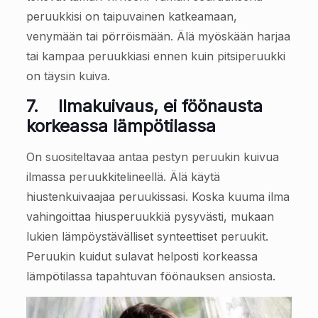
peruukkisi on taipuvainen katkeamaan,
venymään tai pörröismään. Älä myöskään harjaa
tai kampaa peruukkiasi ennen kuin pitsiperuukki
on täysin kuiva.
7.
Ilmakuivaus, ei föönausta
korkeassa lämpötilassa
On suositeltavaa antaa pestyn peruukin kuivua
ilmassa peruukkitelineellä. Älä käytä
hiustenkuivaajaa peruukissasi. Koska kuuma ilma
vahingoittaa hiusperuukkiä pysyvästi, mukaan
lukien lämpöystävälliset synteettiset peruukit.
Peruukin kuidut sulavat helposti korkeassa
lämpötilassa tapahtuvan föönauksen ansiosta.