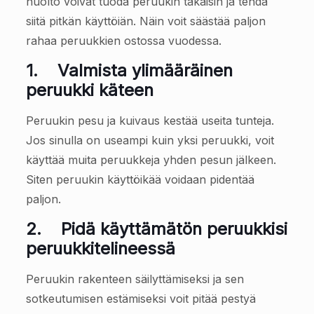
huolto voivat tuoda peruukin takaisin ja tehdä
siitä pitkän käyttöiän. Näin voit säästää paljon
rahaa peruukkien ostossa vuodessa.
1.
Valmista ylimääräinen
peruukki käteen
Peruukin pesu ja kuivaus kestää useita tunteja.
Jos sinulla on useampi kuin yksi peruukki, voit
käyttää muita peruukkeja yhden pesun jälkeen.
Siten peruukin käyttöikää voidaan pidentää
paljon.
2.
Pidä käyttämätön peruukkisi
peruukkitelineessä
Peruukin rakenteen säilyttämiseksi ja sen
sotkeutumisen estämiseksi voit pitää pestyä