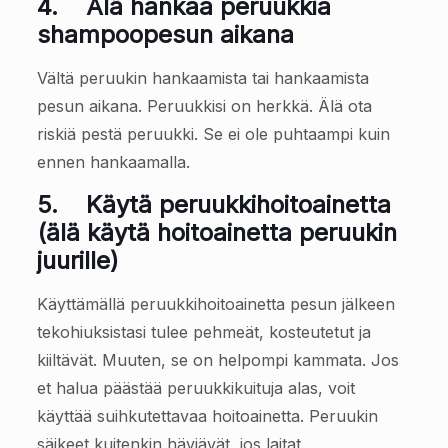
4.
Älä hankaa peruukkia
shampoopesun aikana
Vältä peruukin hankaamista tai hankaamista
pesun aikana. Peruukkisi on herkkä. Älä ota
riskiä pestä peruukki. Se ei ole puhtaampi kuin
ennen hankaamalla.
5.
Käytä peruukkihoitoainetta
(älä käytä hoitoainetta peruukin
juurille)
Käyttämällä peruukkihoitoainetta pesun jälkeen
tekohiuksistasi tulee pehmeät, kosteutetut ja
kiiltävät. Muuten, se on helpompi kammata. Jos
et halua päästää peruukkikuituja alas, voit
käyttää suihkutettavaa hoitoainetta. Peruukin
säikeet kuitenkin häviävät, jos laitat