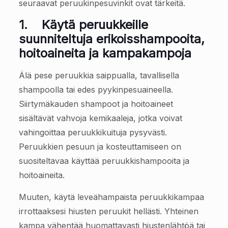
seuraavat peruukinpesuvinkit ovat tärkeitä.
1.
Käytä peruukkeille
suunniteltuja erikoisshampooita,
hoitoaineita ja kampakampoja
Älä pese peruukkia saippualla, tavallisella
shampoolla tai edes pyykinpesuaineella.
Siirtymäkauden shampoot ja hoitoaineet
sisältävät vahvoja kemikaaleja, jotka voivat
vahingoittaa peruukkikuituja pysyvästi.
Peruukkien pesuun ja kosteuttamiseen on
suositeltavaa käyttää peruukkishampooita ja
hoitoaineita.
Muuten, käytä leveähampaista peruukkikampaa
irrottaaksesi hiusten peruukit hellästi. Yhteinen
kampa vähentää huomattavasti hiustenlähtöä tai