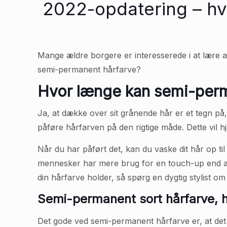
2022-opdatering – hv
Mange ældre borgere er interesserede i at lære a
semi-permanent hårfarve?
Hvor længe kan semi-perm
Ja, at dække over sit grånende hår er et tegn på,
påføre hårfarven på den rigtige måde. Dette vil 
Når du har påført det, kan du vaske dit hår op ti
mennesker har mere brug for en touch-up end and
din hårfarve holder, så spørg en dygtig stylist om 
Semi-permanent sort hårfarve, h
Det gode ved semi-permanent hårfarve er, at det t