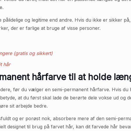
e.
idelige og legitime end andre. Hvis du ikke er sikker på, 
er, der er farlige at bruge af visse personer.
ængere (gratis og sikkert)
t hår
anent hårfarve til at holde læn
sundere, før du vælger en semi-permanent hårfarve. Hvis du
etyde, at du først skal lade de berørte dele vokse ud og de
øre sit arbejde bedre.
nsfuldt og er porøst nok, absorbere mere af den semi-per
ielt designet til brug på farvet hår, kan dit farvede hår b