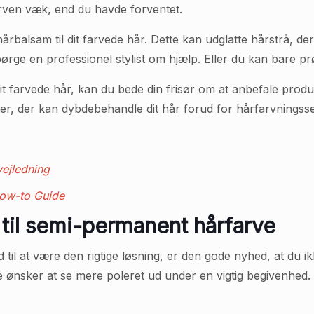
rven væk, end du havde forventet.
alsam til dit farvede hår. Dette kan udglatte hårstrå, der e
spørge en professionel stylist om hjælp. Eller du kan bare pr
dit farvede hår, kan du bede din frisør om at anbefale produ
r, der kan dybdebehandle dit hår forud for hårfarvningsse
vejledning
ow-to Guide
 til semi-permanent hårfarve
til at være den rigtige løsning, er den gode nyhed, at du i
are ønsker at se mere poleret ud under en vigtig begivenhed.