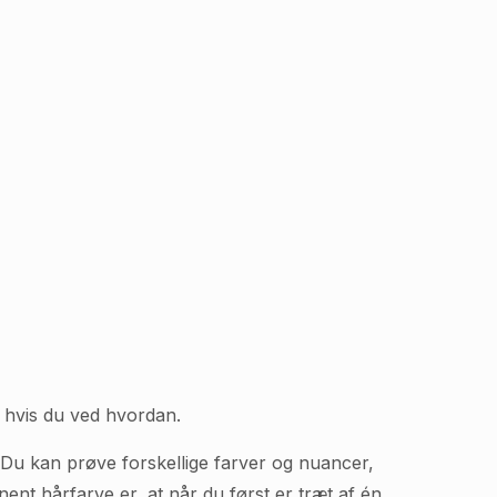
, hvis du ved hvordan.
 Du kan prøve forskellige farver og nuancer,
anent hårfarve er, at når du først er træt af én