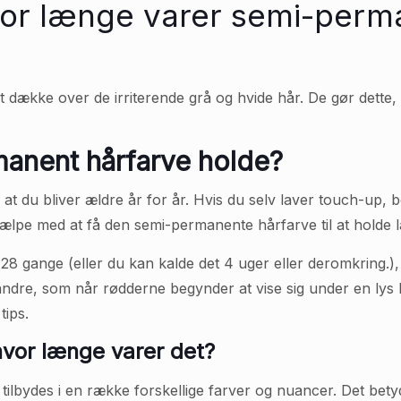
or længe varer semi-perm
t dække over de irriterende grå og hvide hår. De gør dette
anent hårfarve holde?
 at du bliver ældre år for år. Hvis du selv laver touch-up, 
hjælpe med at få den semi-permanente hårfarve til at holde 
l 28 gange (eller du kan kalde det 4 uger eller deromkring.
re, som når rødderne begynder at vise sig under en lys h
tips.
vor længe varer det?
ilbydes i en række forskellige farver og nuancer. Det betyde