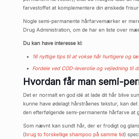
farvestoffet at komplementere din ønskede frisur
Nogle semi-permanente hårfarvemærker er mere pål
Drug Administration, om de har en liste over mærk
Du kan have interesse kl
:
16 nyttige tips til at vokse hår hurtigere og l
Fordele ved COD-leverolie og vejledning til di
Hvordan får man semi-perm
Det er normalt en god idé at lade dit hår blive 
kunne have ødelagt hårstråenes tekstur, kan det b
den efterfølgende semi-permanente hårfarve at g
Som nævnt kan sundt hår, der er frodigt og gla
(
brug to forskellige shampoo på samme tid
) spec