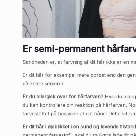
Er semi-permanent hårfarv
Sandheden er, at farvning af dit hår ikke er en ma
Er dit hår for eksempel mere porøst end den genn
på andre seniorer.
Er du allergisk over for hårfarven?
Hvis du aldrig
du kan kontrollere din reaktion på hårfarven. Nog
farvestoffet på bagsiden af din hånd. Dette vil hj
Er dit hår i øjeblikket i en sund og levende tilstan
permanent farvestof), skal du muligvis lade dit hå