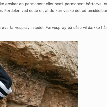
kke ønsker en permanent eller semi-permanent hårfarve, er 
en. Fordelen ved dette er, at du kan vaske det ud umiddelba
 du prøve farvespray i stedet. Farvespray på dåse vil dække 