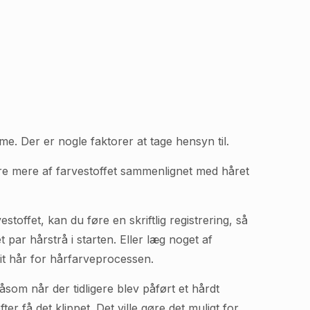
me. Der er nogle faktorer at tage hensyn til.
ere mere af farvestoffet sammenlignet med håret
toffet, kan du føre en skriftlig registrering, så
 par hårstrå i starten. Eller læg noget af
dit hår for hårfarveprocessen.
åsom når der tidligere blev påført et hårdt
er få det klippet. Det ville gøre det muligt for