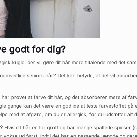
e godt for dig?
gisk kugle, der vil gøre dit hår mere tiltalende med det sam
emsnitlige seniors hår? Det kan betyde, at det vil absorb
 har prøvet at farve dit hår, og det absorberer mere af farves
le gange kan det være en god idé at teste farvestoffet på et
ælpe med at afgøre, om du er allergisk, før du udsætter alt 
d?
Hvis dit hår er for groft og har mange spaltede spidser (s
r vokse ud først, indtil det har en passende længde og dereft