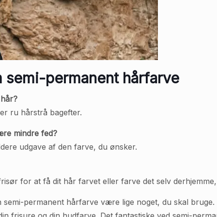
m semi-permanent hårfarve
 hår?
ler ru hårstrå bagefter.
ære mindre fed?
dere udgave af den farve, du ønsker.
isør for at få dit hår farvet eller farve det selv derhjemme
n semi-permanent hårfarve være lige noget, du skal bruge.
r, din frisure og din hudfarve. Det fantastiske ved semi-perm