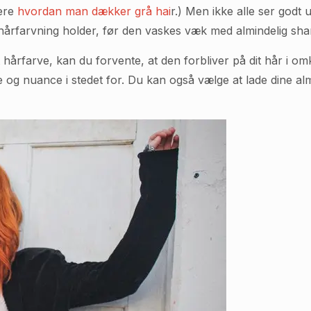
lere
hvordan man dækker grå hai
r.) Men ikke alle ser godt
hårfarvning holder, før den vaskes væk med almindelig sh
årfarve, kan du forvente, at den forbliver på dit hår i om
e og nuance i stedet for. Du kan også vælge at lade dine alm