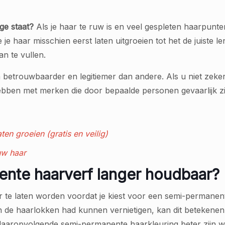
ge staat?
Als je haar te ruw is en veel gespleten haarpunt
je haar misschien eerst laten uitgroeien tot het de juiste l
an te vullen.
etrouwbaarder en legitiemer dan andere. Als u niet zeker
 hebben met merken die door bepaalde personen gevaarlijk z
ten groeien (gratis en veilig)
uw haar
nte haarverf langer houdbaar?
r te laten worden voordat je kiest voor een semi-permanen
 de haarlokken had kunnen vernietigen, kan dit betekenen d
daaropvolgende semi-permanente haarkleuring beter zijn 