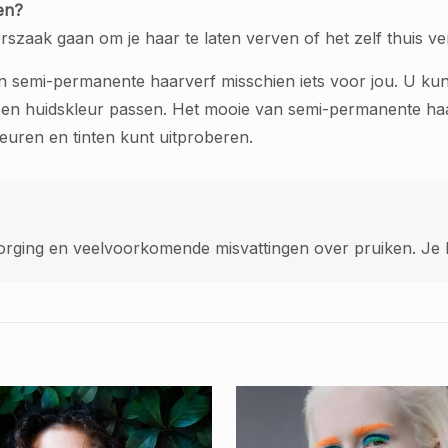
en?
erszaak gaan om je haar te laten verven of het zelf thuis ve
en semi-permanente haarverf misschien iets voor jou. U kun
l en huidskleur passen. Het mooie van semi-permanente haa
kleuren en tinten kunt uitproberen.
rging en veelvoorkomende misvattingen over pruiken. Je h