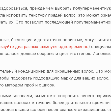
здоровиться, прежде чем выбрать полуперманентную 
ла испортить текстуру прядей волос, это может озна
зать их. Это позволит последующей полуперманентно
ные, блестящие и достаточно пористые, могут впита
льзуйте два разных шампуня одновременно
) специаль
е волосы дольше сохраняли цвет и оттенок. Использ
тельный кондиционер для окрашенных волос. Это мож
Чтобы подобрать подходящую марку для ваших волос,
то методом проб и ошибок.
енными волосами, вы можете попросить своего парик
 ваших волосах в течение более длительного времени
нировать ваши волосы перед сеансом окрашивания, ч