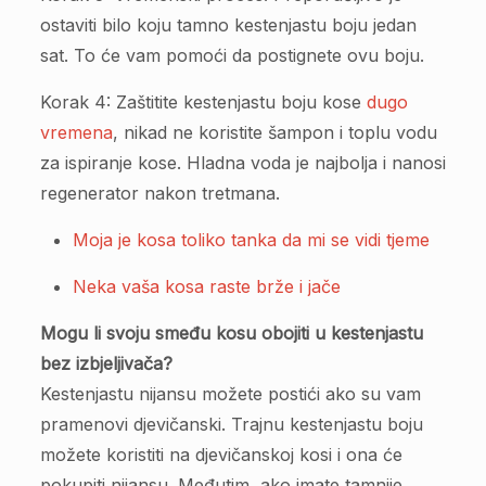
ostaviti bilo koju tamno kestenjastu boju jedan
sat. To će vam pomoći da postignete ovu boju.
Korak 4: Zaštitite kestenjastu boju kose
dugo
vremena
, nikad ne koristite šampon i toplu vodu
za ispiranje kose. Hladna voda je najbolja i nanosi
regenerator nakon tretmana.
Moja je kosa toliko tanka da mi se vidi tjeme
Neka vaša kosa raste brže i jače
Mogu li svoju smeđu kosu obojiti u kestenjastu
bez izbjeljivača?
Kestenjastu nijansu možete postići ako su vam
pramenovi djevičanski. Trajnu kestenjastu boju
možete koristiti na djevičanskoj kosi i ona će
pokupiti nijansu. Međutim, ako imate tamnije