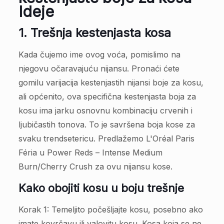
Ideje
1. Trešnja kestenjasta kosa
Kada čujemo ime ovog voća, pomislimo na
njegovu očaravajuću nijansu. Pronaći ćete
gomilu varijacija kestenjastih nijansi boje za kosu,
ali općenito, ova specifična kestenjasta boja za
kosu ima jarku osnovnu kombinaciju crvenih i
ljubičastih tonova. To je savršena boja kose za
svaku trendsetericu. Predlažemo L'Oréal Paris
Féria u Power Reds – Intense Medium
Burn/Cherry Crush za ovu nijansu kose.
Kako obojiti kosu u boju trešnje
Korak 1: Temeljito počešljajte kosu, posebno ako
imate kovrčavu ili valovitu kosu. Kosa koja se ne