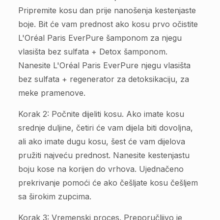
Pripremite kosu dan prije nanošenja kestenjaste
boje. Bit će vam prednost ako kosu prvo očistite
L'Oréal Paris EverPure šamponom za njegu
vlasišta bez sulfata + Detox šamponom.
Nanesite L'Oréal Paris EverPure njegu vlasišta
bez sulfata + regenerator za detoksikaciju, za
meke pramenove.
Korak 2: Počnite dijeliti kosu. Ako imate kosu
srednje duljine, četiri će vam dijela biti dovoljna,
ali ako imate dugu kosu, šest će vam dijelova
pružiti najveću prednost. Nanesite kestenjastu
boju kose na korijen do vrhova. Ujednačeno
prekrivanje pomoći će ako češljate kosu češljem
sa širokim zupcima.
Korak 3: Vremenski proces. Preporučljivo je