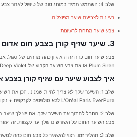
שלב 4: השתמש תמיד במותג טוב של טיפול לאחר צבע כדי להגן באופן מלא על השיער ועל הציפורן שלך. לעולם אל תשתמש במים חמים כמו גם בשמפו.
רעיונות לצביעת שיער מפוצלים
צבע שיער מתחת לרעיונות
3. שיער שזיף קורן בצבע חום אדום
Plum Siren או את צבע השיער הקבוע של L'Oréal Paris Feria – 6.3 fl oz Intense Deep Violet.
איך לצבוע שיער עם שזיף קורן בצבע 
שלב 1: השיער שלך לא צריך להיות שמנוני. הכן את
L'Oréal Paris EverPure ללא סולפטים לקרקפת + ניקוי רעלים. מרחי את L'Oréal Paris EverPure ללא סולפטים טיפוח קרקפת + מרכך ניקוי רעלים, לגדילים רכים.
שלב 2: התחל לחתוך את השיער שלך. אם יש לך שיער
צבע השיער החום על השורשים שלך עד לקצוות. זה יעזו
שלב 3: תהליך זמן. רצוי להשאיר כל צבע חום כהה למשך שעה. זה יעזור לך להשיג צבע זה.