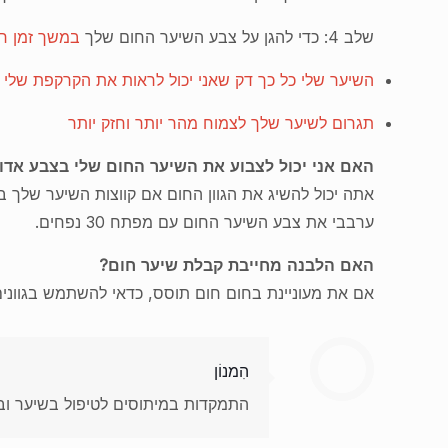
שלב 4: כדי להגן על צבע השיער החום שלך
במשך זמן ר
השיער שלי כל כך דק שאני יכול לראות את הקרקפת שלי
תגרום לשיער שלך לצמוח מהר יותר וחזק יותר
האם אני יכול לצבוע את השיער החום שלי בצבע אדום
אתה יכול להשיג את הגוון החום אם קווצות השיער שלך בת
ערבבי את צבע השיער החום עם מפתח 30 נפחים.
האם הלבנה מחייבת קבלת שיער חום?
אם את מעוניינת בחום חום תוסס, כדאי להשתמש בגוונים סגולים ואדומים מבית Manic Panic. זהו צבע שיער חום קבוע למחצ
הִמנוֹן
התמקדות במיתוסים לטיפול בשיער ובת