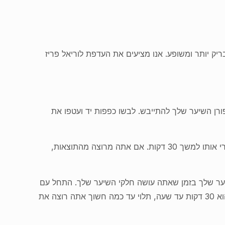
יק יותר ומשופע. אנו מציעים את העדפת לוריאל פריז
פורן השיער שלך להתייבש. לבשו כפפות יד ועטפו את
שלב 2: בצע בדיקת גדיל. זה יעזור לך להשיג את הצבע שאתה רוצה. מרחי את הצבע החום על חלק קטן מהשיער שלך והשאירי אותו למשך 30 דקות. אם אתה מרוצה מהתוצאות,
יער שלך בזמן שאתה עושה חלקי השיער שלך. התחל עם
השורשים שלך עד הקצוות. אתה יכול להשתמש במסרק רחב שיניים כדי להבטיח שתקבל כיסוי אחיד. תהליך הזמן האידיאלי הוא 30 דקות עד שעה, תלוי עד כמה חשוך אתה רוצה את