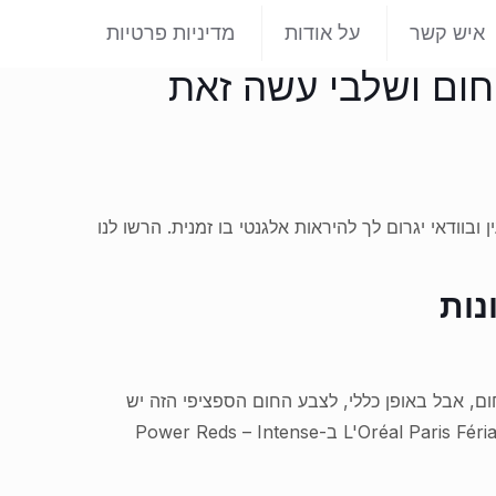
איש קשר
על אודות
מדיניות פרטיות
 חום ושלבי עשה זאת
בוודאי יגרום לך להיראות אלגנטי בו זמנית. הרשו לנו
נות
חום, אבל באופן כללי, לצבע החום הספציפי הזה יש
שילוב בסיס צבעים תוסס של גוונים אדומים וסגולים. זהו צבע השיער המושלם עבור כל מעצב טרנדים בחוץ. אנו מציעים את L'Oréal Paris Féria ב-Power Reds – Intense