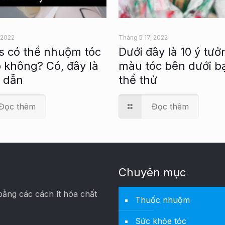
 2022
Tháng 5 17, 2022
s có thể nhuộm tóc
Dưới đây là 10 ý tưở
 không? Có, đây là
màu tóc bên dưới b
 dẫn
thể thử
Đọc thêm
Đọc thêm
Chuyên mục
bằng các cách ít hóa chất
Thuốc nhuộm
Sức khỏe tóc