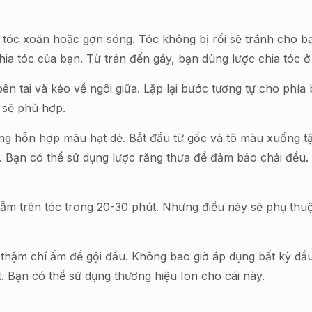
ái tóc xoăn hoặc gợn sóng. Tóc không bị rối sẽ tránh cho
hia tóc của bạn. Từ trán đến gáy, bạn dùng lược chia tóc ở
ên tai và kéo về ngôi giữa. Lặp lại bước tương tự cho phía
 sẽ phù hợp.
dụng hỗn hợp màu hạt dẻ. Bắt đầu từ gốc và tô màu xuống t
 Bạn có thể sử dụng lược răng thưa để đảm bảo chải đều. 
m trên tóc trong 20-30 phút. Nhưng điều này sẽ phụ thu
ậm chí ấm để gội đầu. Không bao giờ áp dụng bất kỳ dầu gộ
 Bạn có thể sử dụng thương hiệu Ion cho cái này.