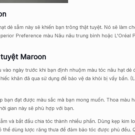
on
ạt dẻ sẫm này sẽ khiến bạn trông thật tuyệt. Nó sẽ làm c
Superior Preference màu Nâu nâu trung bình hoặc L'Oréal
 tuyệt Maroon
 vào ngày trước khi bạn định nhuộm màu tóc nâu hạt dẻ đặ
chiếc khăn đã qua sử dụng để bảo vệ da khỏi bị vấy bẩn. 
giúp bạn đạt được màu sắc mà bạn mong muốn. Thoa màu hạ
thời gian này sẽ phù hợp với bạn.
 và bắt đầu chia tóc thành nhiều phần. Dùng kẹp kim loại
 thể dùng lược răng thưa để đảm bảo tóc được phủ đều. Qu