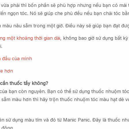
 vừa phải thì bốn phần sẽ phù hợp nhưng nếu bạn có mái tóc
ến ngọn tóc. Nó sẽ giúp che phủ đều nếu bạn chải tóc bằ
m màu nâu sẫm trong một giờ. Điều này sẽ giúp bạn đạt đ
ong một khoảng thời gian dài
, không bao giờ sử dụng bất kỳ
i.
da đầu của mình
ỏe hơn
 cần thuốc tẩy không?
 của bạn còn nguyên. Bạn có thể sử dụng thuốc nhuộm tóc m
c sẫm màu hơn thì hãy trộn thuốc nhuộm tóc màu hạt dẻ với
n sử dụng màu tím và đỏ từ Manic Panic. Đây là thuốc nh
g động.