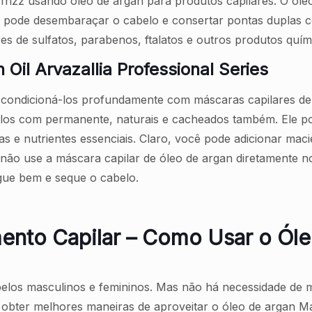
 frizz usando óleo de argan para produtos capilares. O ól
 pode desembaraçar o cabelo e consertar pontas duplas co
es de sulfatos, parabenos, ftalatos e outros produtos quím
Oil Arvazallia Professional Series
ondicioná-los profundamente com máscaras capilares de ó
los com permanente, naturais e cacheados também. Ele p
s e nutrientes essenciais. Claro, você pode adicionar maci
não use a máscara capilar de óleo de argan diretamente n
gue bem e seque o cabelo.
mento Capilar – Como Usar o Ól
belos masculinos e femininos. Mas não há necessidade de 
 obter melhores maneiras de aproveitar o óleo de argan M