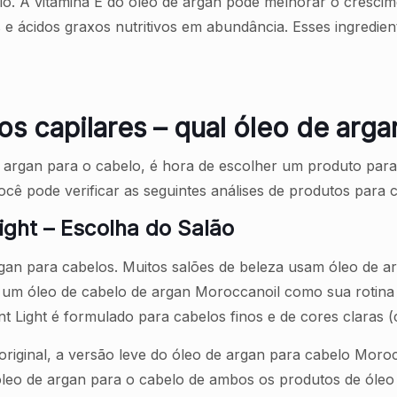
o. A vitamina E do óleo de argan pode melhorar o crescime
 e ácidos graxos nutritivos em abundância. Esses ingredie
s capilares – qual óleo de arga
e argan para o cabelo, é hora de escolher um produto para
cê pode verificar as seguintes análises de produtos para 
ight – Escolha do Salão
an para cabelos. Muitos salões de beleza usam óleo de a
 um óleo de cabelo de argan Moroccanoil como sua rotina
 Light é formulado para cabelos finos e de cores claras (
ginal, a versão leve do óleo de argan para cabelo Morocc
leo de argan para o cabelo de ambos os produtos de óleo 