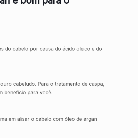
gan é bom para o
as do cabelo por causa do ácido oleico e do
couro cabeludo. Para o tratamento de caspa,
m benefício para você.
ema em alisar o cabelo com óleo de argan