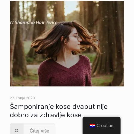
27. lipnja 2020
Šamponiranje kose dvaput nije
dobro za zdravlje kose
Croatian
Čitaj više