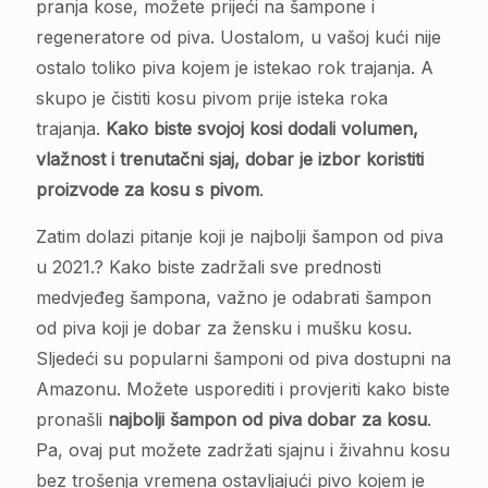
pranja kose, možete prijeći na šampone i
regeneratore od piva. Uostalom, u vašoj kući nije
ostalo toliko piva kojem je istekao rok trajanja. A
skupo je čistiti kosu pivom prije isteka roka
trajanja.
Kako biste svojoj kosi dodali volumen,
vlažnost i trenutačni sjaj, dobar je izbor koristiti
proizvode za kosu s pivom
.
Zatim dolazi pitanje koji je najbolji šampon od piva
u 2021.? Kako biste zadržali sve prednosti
medvjeđeg šampona, važno je odabrati šampon
od piva koji je dobar za žensku i mušku kosu.
Sljedeći su popularni šamponi od piva dostupni na
Amazonu. Možete usporediti i provjeriti kako biste
pronašli
najbolji šampon od piva dobar za kosu
.
Pa, ovaj put možete zadržati sjajnu i živahnu kosu
bez trošenja vremena ostavljajući pivo kojem je