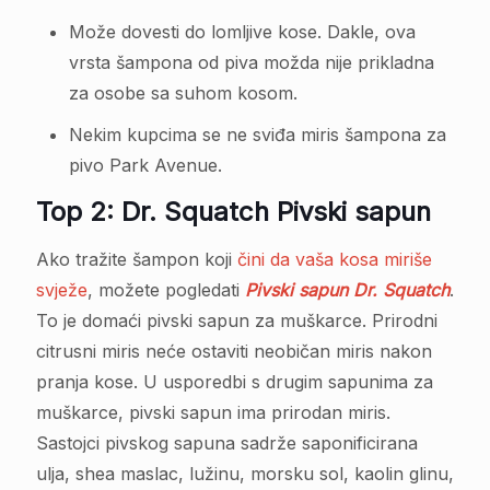
Može dovesti do lomljive kose. Dakle, ova
vrsta šampona od piva možda nije prikladna
za osobe sa suhom kosom.
Nekim kupcima se ne sviđa miris šampona za
pivo Park Avenue.
Top 2: Dr. Squatch Pivski sapun
Ako tražite šampon koji
čini da vaša kosa miriše
svježe
, možete pogledati
Pivski sapun Dr. Squatch
.
To je domaći pivski sapun za muškarce. Prirodni
citrusni miris neće ostaviti neobičan miris nakon
pranja kose. U usporedbi s drugim sapunima za
muškarce, pivski sapun ima prirodan miris.
Sastojci pivskog sapuna sadrže saponificirana
ulja, shea maslac, lužinu, morsku sol, kaolin glinu,