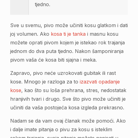
tjedno.
Sve u svemu, pivo može učiniti kosu glatkom i dati
joj volumen. Ako
kosa ti je tanka
i masnu kosu
možete oprati pivom kojem je istekao rok trajanja
jednom do dva puta tjedno. Nakon šamponiranja
pivom vaša će kosa biti sjajna i meka.
Zapravo, pivo neće uzrokovati gubitak ili rast
kose. Mnogo je razloga za to
izazvati opadanje
kose
, kao što su loša prehrana, stres, nedostatak
hranjivih tvari i drugo. Sve što pivo može učiniti je
učiniti da vaša postojeća kosa izgleda prekrasno.
Nadam se da vam ovaj članak može pomoći. Ako
i dalje imate pitanja o pivu za kosu s isteklim
rokom trajanja, svoja pitanja možete napisati u