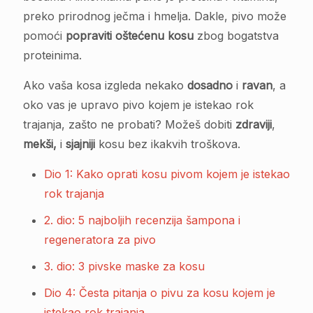
preko prirodnog ječma i hmelja. Dakle, pivo može
pomoći
popraviti oštećenu kosu
zbog bogatstva
proteinima.
Ako vaša kosa izgleda nekako
dosadno
i
ravan
, a
oko vas je upravo pivo kojem je istekao rok
trajanja, zašto ne probati? Možeš dobiti
zdraviji
,
mekši,
i
sjajniji
kosu bez ikakvih troškova.
Dio 1: Kako oprati kosu pivom kojem je istekao
rok trajanja
2. dio: 5 najboljih recenzija šampona i
regeneratora za pivo
3. dio: 3 pivske maske za kosu
Dio 4: Česta pitanja o pivu za kosu kojem je
istekao rok trajanja