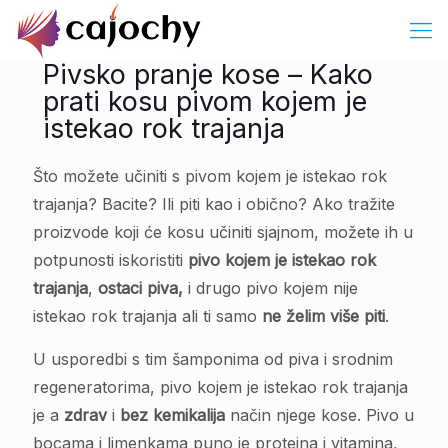
Pivsko pranje kose – Kako
prati kosu pivom kojem je
istekao rok trajanja
Što možete učiniti s pivom kojem je istekao rok
trajanja? Bacite? Ili piti kao i obično? Ako tražite
proizvode koji će kosu učiniti sjajnom, možete ih u
potpunosti iskoristiti
pivo kojem je istekao rok
trajanja
,
ostaci piva,
i drugo pivo kojem nije
istekao rok trajanja ali ti samo
ne želim više piti
.
U usporedbi s tim šamponima od piva i srodnim
regeneratorima, pivo kojem je istekao rok trajanja
je a
zdrav
i
bez kemikalija
način njege kose. Pivo u
bocama i limenkama puno je proteina i vitamina,