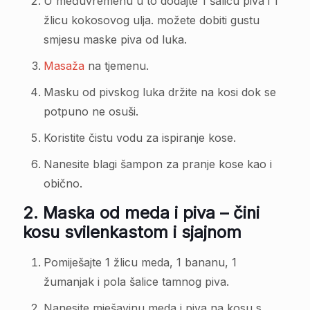
U međuvremenu u to dodajte 1 šalicu piva i 1
žlicu kokosovog ulja. možete dobiti gustu
smjesu maske piva od luka.
Masaža
na tjemenu.
Masku od pivskog luka držite na kosi dok se
potpuno ne osuši.
Koristite čistu vodu za ispiranje kose.
Nanesite blagi šampon za pranje kose kao i
obično.
2.
Maska od meda i piva – čini
kosu svilenkastom i sjajnom
Pomiješajte 1 žlicu meda, 1 bananu, 1
žumanjak i pola šalice tamnog piva.
Nanesite mješavinu meda i piva na kosu s