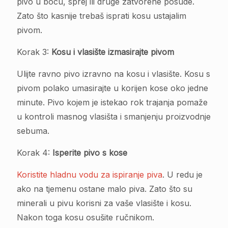
pivo u bocu, sprej ili druge zatvorene posude.
Zato što kasnije trebaš isprati kosu ustajalim
pivom.
Korak 3:
Kosu i vlasište izmasirajte pivom
Ulijte ravno pivo izravno na kosu i vlasište. Kosu s
pivom polako umasirajte u korijen kose oko jedne
minute. Pivo kojem je istekao rok trajanja pomaže
u kontroli masnog vlasišta i smanjenju proizvodnje
sebuma.
Korak 4:
Isperite pivo s kose
Koristite hladnu vodu za ispiranje piva
. U redu je
ako na tjemenu ostane malo piva. Zato što su
minerali u pivu korisni za vaše vlasište i kosu.
Nakon toga kosu osušite ručnikom.