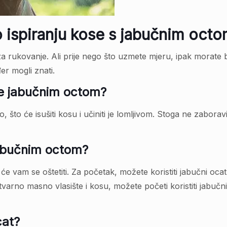
o ispiranju kose s jabučnim oct
za rukovanje. Ali prije nego što uzmete mjeru, ipak morate b
er mogli znati.
ose jabučnim octom?
o, što će isušiti kosu i učiniti je lomljivom. Stoga ne zaboravi
 jabučnim octom?
 vam se oštetiti. Za početak, možete koristiti jabučni oca
varno masno vlasište i kosu, možete početi koristiti jabučni
cat?