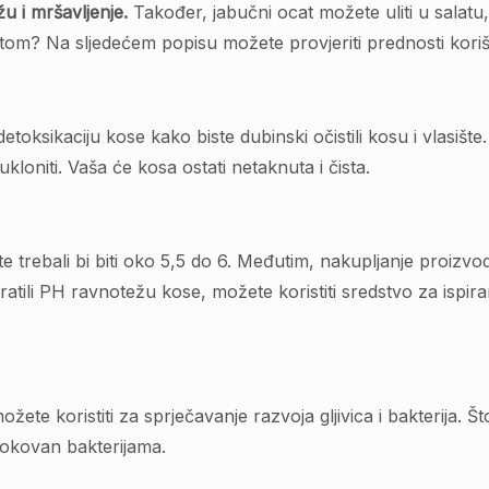
u i mršavljenje.
Također, jabučni ocat možete uliti u salatu,
om? Na sljedećem popisu možete provjeriti prednosti korišt
detoksikaciju kose kako biste dubinski očistili kosu i vlasi
kloniti. Vaša će kosa ostati netaknuta i čista.
e trebali bi biti oko 5,5 do 6. Međutim, nakupljanje proizvo
e vratili PH ravnotežu kose, možete koristiti sredstvo za is
te koristiti za sprječavanje razvoja gljivica i bakterija. Što
zrokovan bakterijama.