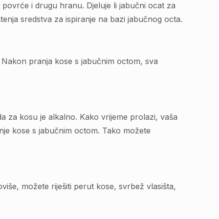
 povrće i drugu hranu. Djeluje li jabučni ocat za
enja sredstva za ispiranje na bazi jabučnog octa.
šte. Nakon pranja kose s jabučnim octom, sva
da za kosu je alkalno. Kako vrijeme prolazi, vaša
piranje kose s jabučnim octom. Tako možete
više, možete riješiti perut kose, svrbež vlasišta,