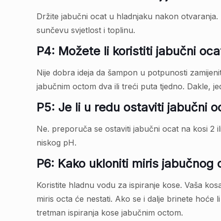
Držite jabučni ocat u hladnjaku nakon otvaranja. 
sunčevu svjetlost i toplinu.
P4: Možete li koristiti jabučni 
Nije dobra ideja da šampon u potpunosti zamijeni
jabučnim octom dva ili treći puta tjedno. Dakle, j
P5: Je li u redu ostaviti jabučni o
Ne. preporuča se ostaviti jabučni ocat na kosi 2 il
niskog pH.
P6: Kako ukloniti miris jabučnog 
Koristite hladnu vodu za ispiranje kose. Vaša kosa 
miris octa će nestati. Ako se i dalje brinete hoće 
tretman ispiranja kose jabučnim octom.