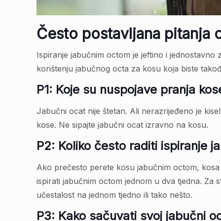
Često postavljana pitanja 
Ispiranje jabučnim octom je jeftino i jednostavno 
korištenju jabučnog octa za kosu koja biste takođ
P1: Koje su nuspojave pranja k
Jabučni ocat nije štetan. Ali nerazrijeđeno je kisel
kose. Ne sipajte jabučni ocat izravno na kosu.
P2: Koliko često raditi ispiranje
Ako prečesto perete kosu jabučnim octom, kosa će
ispirati jabučnim octom jednom u dva tjedna. Za st
učestalost na jednom tjedno ili tako nešto.
P3: Kako sačuvati svoj jabučni o