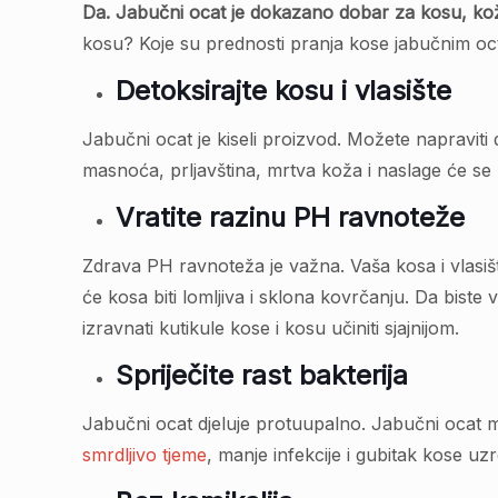
Da. Jabučni ocat je dokazano dobar za kosu, kož
kosu? Koje su prednosti pranja kose jabučnim oct
Detoksirajte kosu i vlasište
Jabučni ocat je kiseli proizvod. Možete napraviti 
masnoća, prljavština, mrtva koža i naslage će se u
Vratite razinu PH ravnoteže
Zdrava PH ravnoteža je važna. Vaša kosa i vlasišt
će kosa biti lomljiva i sklona kovrčanju. Da bist
izravnati kutikule kose i kosu učiniti sjajnijom.
Spriječite rast bakterija
Jabučni ocat djeluje protuupalno. Jabučni ocat može
smrdljivo tjeme
, manje infekcije i gubitak kose u