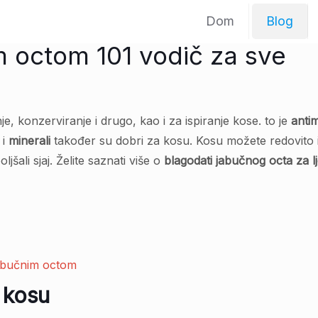
Dom
Blog
m octom 101 vodič za sve
je, konzerviranje i drugo, kao i za ispiranje kose. to je
anti
i
minerali
također su dobri za kosu. Kosu možete redovito i
boljšali sjaj. Želite saznati više o
blagodati jabučnog octa za l
 jabučnim octom
a kosu