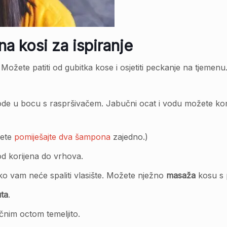
na kosi za ispiranje
. Možete patiti od gubitka kose i osjetiti peckanje na tjemen
 vode u bocu s raspršivačem. Jabučni ocat i vodu možete ko
žete
pomiješajte dva šampona
zajedno.)
od korijena do vrhova.
ko vam neće spaliti vlasište. Možete nježno
masaža
kosu s 
uta
.
čnim octom temeljito.