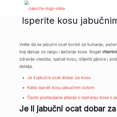
Isperite kosu jabučni
Vidite da se jabučni ocat koristi za kuhanje, pečen
koji djeluje za njegu i liječenje kose. Bogat
vitamini
zdravlje vlasišta, ojačali kosu, izliječili gljivice i po
detalja.
Je li jabučni ocat dobar za kosu
Kako isprati kosu jabučnim octom
Često postavljana pitanja o ispiranju kose s
Je li jabučni ocat dobar z