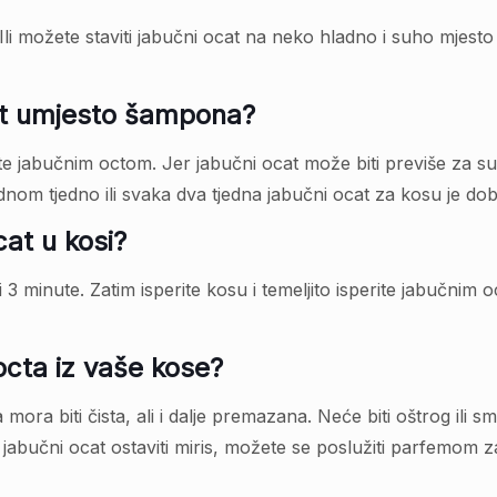
Ili možete staviti jabučni ocat na neko hladno i suho mjesto
ocat umjesto šampona?
te jabučnim octom. Jer jabučni ocat može biti previše za 
ednom tjedno ili svaka dva tjedna jabučni ocat za kosu je dob
cat u kosi?
i 3 minute. Zatim isperite kosu i temeljito isperite jabučnim
octa iz vaše kose?
mora biti čista, ali i dalje premazana. Neće biti oštrog ili 
li jabučni ocat ostaviti miris, možete se poslužiti parfemom 