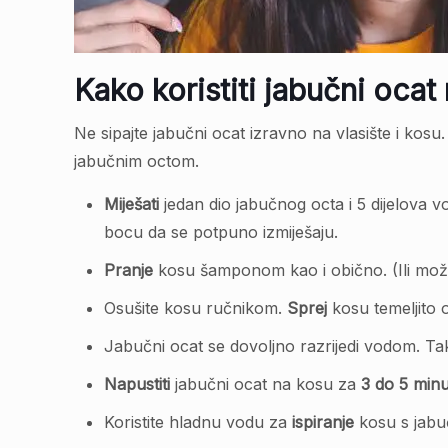
Kako koristiti jabučni ocat 
Ne sipajte jabučni ocat izravno na vlasište i kosu
jabučnim octom.
Miješati
jedan dio jabučnog octa i 5 dijelova
bocu da se potpuno izmiješaju.
Pranje
kosu šamponom kao i obično. (Ili mo
Osušite kosu ručnikom.
Sprej
kosu temeljito 
Jabučni ocat se dovoljno razrijedi vodom. Ta
Napustiti
jabučni ocat na kosu za
3 do 5 min
Koristite hladnu vodu za
ispiranje
kosu s jabu