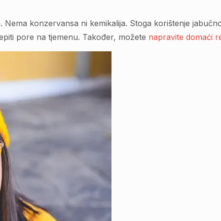
čin. Nema konzervansa ni kemikalija. Stoga korištenje jabu
čepiti pore na tjemenu. Također, možete
napravite domaći r