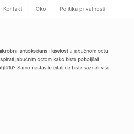
Kontakt
Oko
Politika privatnosti
mikrobni
,
antioksidans
i
kiselost
u jabučnom octu
spirati jabučnim octom kako biste poboljšali
jepotu
? Samo nastavite čitati da biste saznali više