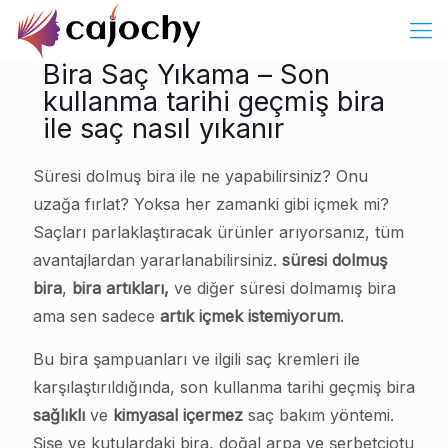
Bira Saç Yıkama – Son
kullanma tarihi geçmiş bira
ile saç nasıl yıkanır
Süresi dolmuş bira ile ne yapabilirsiniz? Onu
uzağa fırlat? Yoksa her zamanki gibi içmek mi?
Saçları parlaklaştıracak ürünler arıyorsanız, tüm
avantajlardan yararlanabilirsiniz.
süresi dolmuş
bira
,
bira artıkları,
ve diğer süresi dolmamış bira
ama sen sadece
artık içmek istemiyorum
.
Bu bira şampuanları ve ilgili saç kremleri ile
karşılaştırıldığında, son kullanma tarihi geçmiş bira
sağlıklı
ve
kimyasal içermez
saç bakım yöntemi.
Şişe ve kutulardaki bira, doğal arpa ve şerbetçiotu