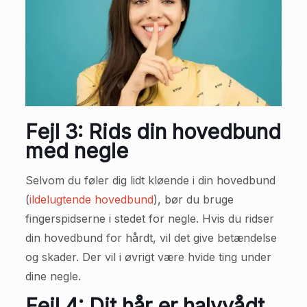
Fejl 3: Rids din hovedbund
med negle
Selvom du føler dig lidt kløende i din hovedbund
(
ildelugtende hovedbund
), bør du bruge
fingerspidserne i stedet for negle. Hvis du ridser
din hovedbund for hårdt, vil det give betændelse
og skader. Der vil i øvrigt være hvide ting under
dine negle.
Fejl 4: Dit hår er halvvådt