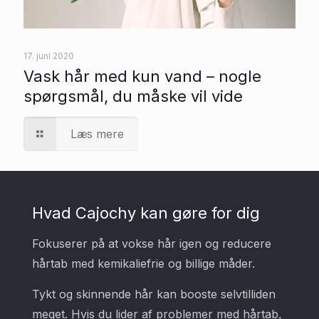
17. juni 2020
Vask hår med kun vand – nogle
spørgsmål, du måske vil vide
Læs mere
Hvad Cajochy kan gøre for dig
Fokuserer på at vokse hår igen og reducere
hårtab med kemikaliefrie og billige måder.
Tykt og skinnende hår kan booste selvtilliden
meget. Hvis du lider af problemer med hårtab,