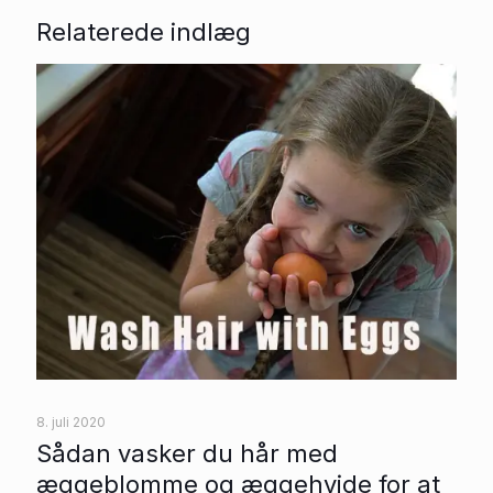
Relaterede indlæg
8. juli 2020
Sådan vasker du hår med
æggeblomme og æggehvide for at