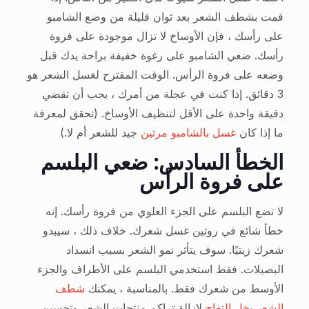
قمت بشطف الشعر بعد ثوان قليلة من وضع الشامبو
على رأسك ، فإن الأوساخ لا تزال موجودة على فروة
رأسك. ضعي الشامبو على رغوة خفيفة براحة يدك قبل
وضعه على فروة الرأس. الوقت المقترح لغسل الشعر هو
3 دقائق. إذا كنت في عجلة من أمرك ، يجب أن تقضي
دقيقة واحدة على الأقل لتنظيف الأوساخ. (تحقق لمعرفة
ما إذا كان
غسل بالشامبو مرتين
جيد للشعر أم لا.)
الخطأ السادس: ضعي البلسم
على فروة الرأس
لا تضع البلسم على الجزء العلوي من فروة رأسك. إنه
خطأ شائع في روتين غسل شعرك. خلاف ذلك ، سيبدو
شعرك زيتيًا. سوف يتأثر نمو الشعر بسبب انسداد
البصيلات. فقط استخدمي البلسم على الأطراف والجزء
الأوسط من شعرك فقط. بالمناسبة ، يمكنك
شطف
الشعر بخل التفاح
لإزالة تراكم منتجات الشعر وتحسين