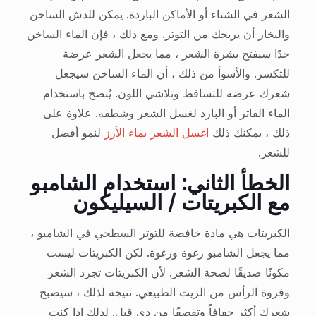
الشعر في الشتاء أو الأماكن الباردة. يمكن للدش الساخن
والبخار أن يريحك من التوتر. ومع ذلك ، فإن الماء الساخن
جدًا سيفتح بشرة الشعر ، مما يجعل الشعر عرضة
للتكسر. والأسوأ من ذلك ، أن الماء الساخن سيجعل
شعرك عرضة للتساقط وتلاشي اللون. يُنصح باستخدام
الماء الفاتر أو البارد لغسل الشعر وشطفه. علاوة على
ذلك ، يمكنك ذلك
اغسل الشعر بماء الأرز
لنمو أفضل
للشعر.
الخطأ الثاني: استخدام الشامبو
مع الكبريتات / السيليكون
الكبريتات هي مادة خافضة للتوتر السطحي في الشامبو ،
مما يجعل الشامبو رغوة ورغوة. لكن الكبريتات ليست
مكونًا صديقًا لصحة الشعر. لأن الكبريتات تجرد الشعر
وفروة الرأس من الزيت الطبيعي. نتيجة لذلك ، سيصبح
شعرك أكثر جفافاً وتقصفًا من ذي قبل. لذلك إذا كنت